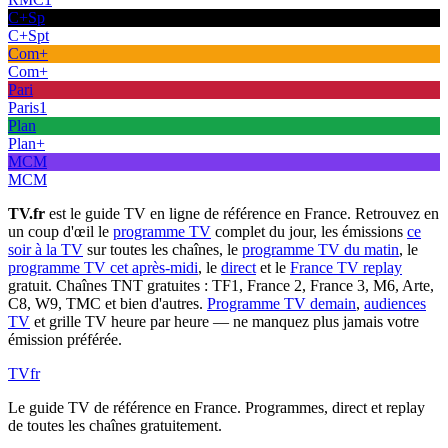
C+Sp
C+Spt
Com+
Com+
Pari
Paris1
Plan
Plan+
MCM
MCM
TV.fr
est le guide TV en ligne de référence en France. Retrouvez en
un coup d'œil le
programme TV
complet du jour, les émissions
ce
soir à la TV
sur toutes les chaînes, le
programme TV du matin
, le
programme TV cet après-midi
, le
direct
et le
France TV replay
gratuit. Chaînes TNT gratuites : TF1, France 2, France 3, M6, Arte,
C8, W9, TMC et bien d'autres.
Programme TV demain
,
audiences
TV
et grille TV heure par heure — ne manquez plus jamais votre
émission préférée.
TV
fr
Le guide TV de référence en France. Programmes, direct et replay
de toutes les chaînes gratuitement.