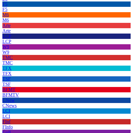
F5
F5
M6
M6
Arte
Arte
LCP
LCP
W9
W9
TMC
TMC
TFX
TFX
TSF
TSF
BFMT
BFMTV
CNew
CNews
LCI
LCI
FInf
FInfo
Gull