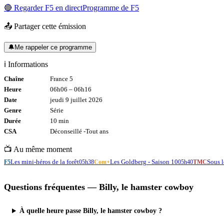
🔴 Regarder
F5
en direct
Programme de
F5
📤 Partager cette émission
🔔
Me rappeler ce programme
ℹ️ Informations
Chaîne
France 5
Heure
06h06
–
06h16
Date
jeudi 9 juillet 2026
Genre
Série
Durée
10
min
CSA
Déconseillé -
Tout
ans
📺 Au même moment
Les mini-héros de la forêt
Les Goldberg - Saison 10
Sous l
F5
05h38
Com+
05h40
TMC
Questions fréquentes —
Billy, le hamster cowboy
À quelle heure passe Billy, le hamster cowboy ?