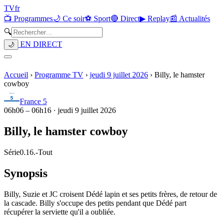
TV
fr
📺 Programmes
🌙 Ce soir
⚽ Sport
🔴 Direct
▶ Replay
📰 Actualités
🔍
EN DIRECT
🌙
Accueil
›
Programme TV
›
jeudi 9 juillet 2026
›
Billy, le hamster
cowboy
France 5
06h06
–
06h16
·
jeudi 9 juillet 2026
Billy, le hamster cowboy
Série
0.16.
-
Tout
Synopsis
Billy, Suzie et JC croisent Dédé lapin et ses petits frères, de retour de
la cascade. Billy s'occupe des petits pendant que Dédé part
récupérer la serviette qu'il a oubliée.