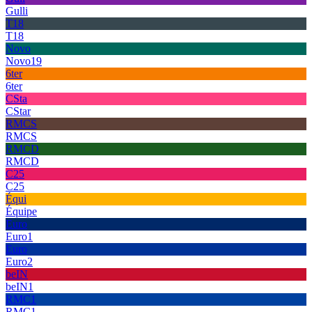
Gulli
T18
T18
Novo
Novo19
6ter
6ter
CSta
CStar
RMCS
RMCS
RMCD
RMCD
C25
C25
Équi
Équipe
Euro
Euro1
Euro
Euro2
beIN
beIN1
RMC1
RMC1