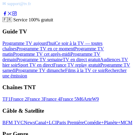
✉ support@tv.fr
🇫🇷
Service 100% gratuit
Guide TV
Programme TV aujourd'hui
Ce soir à la TV — toutes
chaînes
Programme TV en ce moment
Programme TV
matin
Programme TV cet après-midi
Programme TV
demain
Programme TV semaine
TV en direct gratuit
Audiences TV
hier soir
Sport TV en direct
France TV replay gratuit
Programme TV
samedi
Programme TV dimanche
Films à la TV ce soir
Rechercher
une émission
Chaînes TNT
TF1
France 2
France 3
France 4
France 5
M6
Arte
W9
Câble & Satellite
BFM TV
CNews
Canal+
LCI
Paris Première
Comédie+
Planète+
MCM
Par Genre