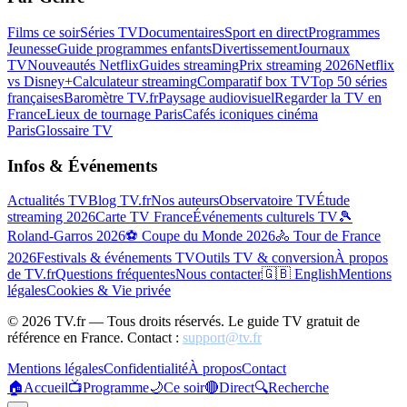
Films ce soir
Séries TV
Documentaires
Sport en direct
Programmes
Jeunesse
Guide programmes enfants
Divertissement
Journaux
TV
Nouveautés Netflix
Guides streaming
Prix streaming 2026
Netflix
vs Disney+
Calculateur streaming
Comparatif box TV
Top 50 séries
françaises
Baromètre TV.fr
Paysage audiovisuel
Regarder la TV en
France
Lieux de tournage Paris
Cafés iconiques cinéma
Paris
Glossaire TV
Infos & Événements
Actualités TV
Blog TV.fr
Nos auteurs
Observatoire TV
Étude
streaming 2026
Carte TV France
Événements culturels TV
🎾
Roland-Garros 2026
⚽ Coupe du Monde 2026
🚴 Tour de France
2026
Festivals & événements TV
Outils TV & conversion
À propos
de TV.fr
Questions fréquentes
Nous contacter
🇬🇧 English
Mentions
légales
Cookies & Vie privée
©
2026
TV.fr — Tous droits réservés. Le guide TV gratuit de
référence en France. Contact :
support@tv.fr
Mentions légales
Confidentialité
À propos
Contact
🏠
Accueil
📺
Programme
🌙
Ce soir
🔴
Direct
🔍
Recherche