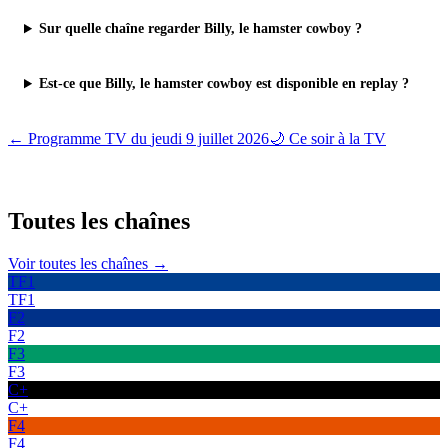
Sur quelle chaîne regarder Billy, le hamster cowboy ?
Est-ce que Billy, le hamster cowboy est disponible en replay ?
← Programme TV du
jeudi 9 juillet 2026
🌙 Ce soir à la TV
Toutes les
chaînes
Voir toutes les chaînes →
TF1
TF1
F2
F2
F3
F3
C+
C+
F4
F4