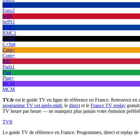
Euro
Euro2
beIN
beIN1
RMC1
RMC1
C+Sp
C+Spt
Com+
Com+
Pari
Paris1
Plan
Plan+
MCM
MCM
TV.fr
est le guide TV en ligne de référence en France. Retrouvez en 
programme TV cet après-midi
, le
direct
et le
France TV replay
gratuit
TV heure par heure — ne manquez plus jamais votre émission préféré
TV
fr
Le guide TV de référence en France. Programmes, direct et replay de t