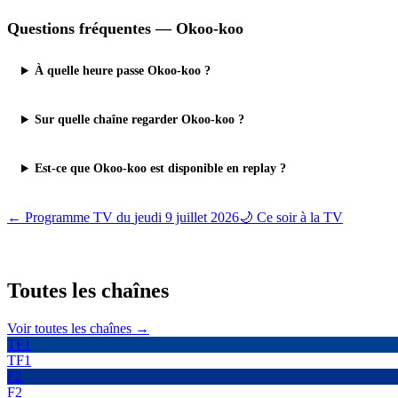
Questions fréquentes —
Okoo-koo
À quelle heure passe Okoo-koo ?
Sur quelle chaîne regarder Okoo-koo ?
Est-ce que Okoo-koo est disponible en replay ?
← Programme TV du
jeudi 9 juillet 2026
🌙 Ce soir à la TV
Toutes les
chaînes
Voir toutes les chaînes →
TF1
TF1
F2
F2