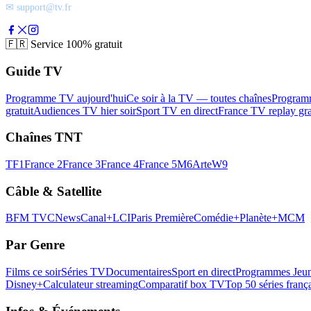
✉ support@tv.fr
🇫🇷
Service 100% gratuit
Guide TV
Programme TV aujourd'hui
Ce soir à la TV — toutes chaînes
Program
gratuit
Audiences TV hier soir
Sport TV en direct
France TV replay gra
Chaînes TNT
TF1
France 2
France 3
France 4
France 5
M6
Arte
W9
Câble & Satellite
BFM TV
CNews
Canal+
LCI
Paris Première
Comédie+
Planète+
MCM
Par Genre
Films ce soir
Séries TV
Documentaires
Sport en direct
Programmes Jeun
Disney+
Calculateur streaming
Comparatif box TV
Top 50 séries franç