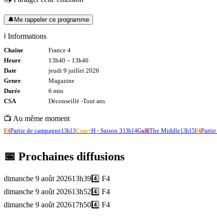
🔔
Me rappeler ce programme
ℹ️ Informations
Chaîne
France 4
Heure
13h40
–
13h46
Date
jeudi 9 juillet 2026
Genre
Magazine
Durée
6
min
CSA
Déconseillé -
Tout
ans
📺 Au même moment
Partie de campagne
H - Saison 3
The Middle
Parti
F4
13h13
Com+
13h14
Gulli
13h15
F4
📅 Prochaines diffusions
dimanche 9 août 2026
13h39
4️⃣
F4
dimanche 9 août 2026
13h52
4️⃣
F4
dimanche 9 août 2026
17h50
4️⃣
F4