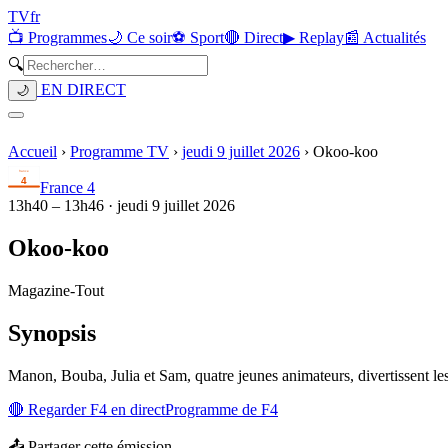
TV
fr
📺 Programmes
🌙 Ce soir
⚽ Sport
🔴 Direct
▶ Replay
📰 Actualités
🔍
EN DIRECT
🌙
Accueil
›
Programme TV
›
jeudi 9 juillet 2026
›
Okoo-koo
France 4
13h40
–
13h46
·
jeudi 9 juillet 2026
Okoo-koo
Magazine
-
Tout
Synopsis
Manon, Bouba, Julia et Sam, quatre jeunes animateurs, divertissent le
🔴 Regarder
F4
en direct
Programme de
F4
📤 Partager cette émission