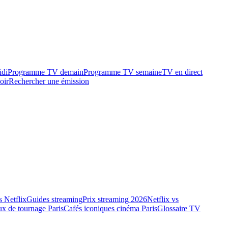
idi
Programme TV demain
Programme TV semaine
TV en direct
oir
Rechercher une émission
 Netflix
Guides streaming
Prix streaming 2026
Netflix vs
ux de tournage Paris
Cafés iconiques cinéma Paris
Glossaire TV