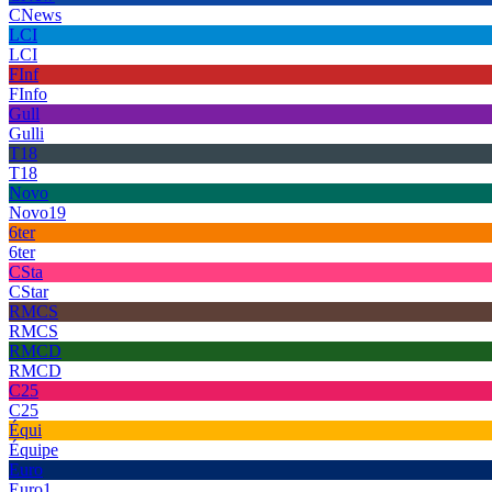
CNews
LCI
LCI
FInf
FInfo
Gull
Gulli
T18
T18
Novo
Novo19
6ter
6ter
CSta
CStar
RMCS
RMCS
RMCD
RMCD
C25
C25
Équi
Équipe
Euro
Euro1