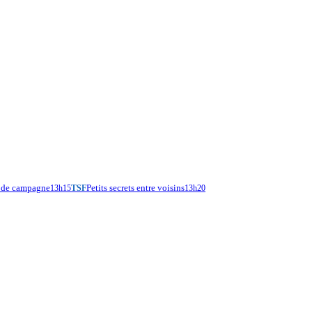
e de campagne
Petits secrets entre voisins
13h15
TSF
13h20