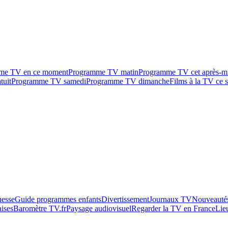
me TV en ce moment
Programme TV matin
Programme TV cet après-m
tuit
Programme TV samedi
Programme TV dimanche
Films à la TV ce s
esse
Guide programmes enfants
Divertissement
Journaux TV
Nouveautés
aises
Baromètre TV.fr
Paysage audiovisuel
Regarder la TV en France
Lie