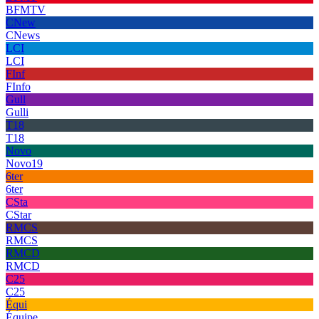
BFMTV
CNew
CNews
LCI
LCI
FInf
FInfo
Gull
Gulli
T18
T18
Novo
Novo19
6ter
6ter
CSta
CStar
RMCS
RMCS
RMCD
RMCD
C25
C25
Équi
Équipe