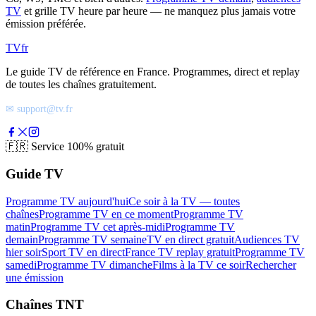
TV
et grille TV heure par heure — ne manquez plus jamais votre
émission préférée.
TV
fr
Le guide TV de référence en France. Programmes, direct et replay
de toutes les chaînes gratuitement.
✉ support@tv.fr
🇫🇷
Service 100% gratuit
Guide TV
Programme TV aujourd'hui
Ce soir à la TV — toutes
chaînes
Programme TV en ce moment
Programme TV
matin
Programme TV cet après-midi
Programme TV
demain
Programme TV semaine
TV en direct gratuit
Audiences TV
hier soir
Sport TV en direct
France TV replay gratuit
Programme TV
samedi
Programme TV dimanche
Films à la TV ce soir
Rechercher
une émission
Chaînes TNT