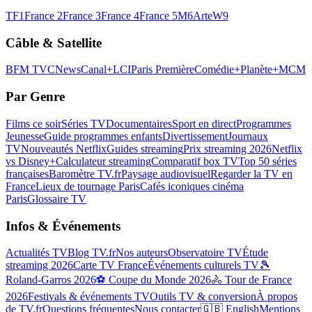
TF1
France 2
France 3
France 4
France 5
M6
Arte
W9
Câble & Satellite
BFM TV
CNews
Canal+
LCI
Paris Première
Comédie+
Planète+
MCM
Par Genre
Films ce soir
Séries TV
Documentaires
Sport en direct
Programmes
Jeunesse
Guide programmes enfants
Divertissement
Journaux
TV
Nouveautés Netflix
Guides streaming
Prix streaming 2026
Netflix
vs Disney+
Calculateur streaming
Comparatif box TV
Top 50 séries
françaises
Baromètre TV.fr
Paysage audiovisuel
Regarder la TV en
France
Lieux de tournage Paris
Cafés iconiques cinéma
Paris
Glossaire TV
Infos & Événements
Actualités TV
Blog TV.fr
Nos auteurs
Observatoire TV
Étude
streaming 2026
Carte TV France
Événements culturels TV
🎾
Roland-Garros 2026
⚽ Coupe du Monde 2026
🚴 Tour de France
2026
Festivals & événements TV
Outils TV & conversion
À propos
de TV.fr
Questions fréquentes
Nous contacter
🇬🇧 English
Mentions