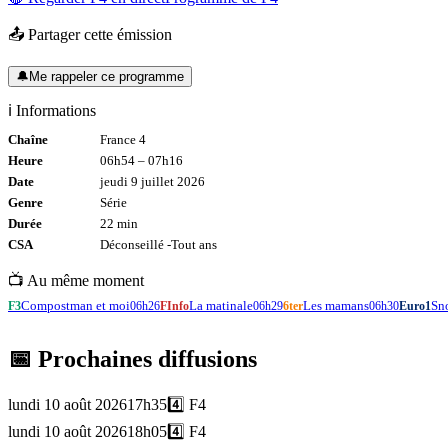
📤 Partager cette émission
🔔
Me rappeler ce programme
ℹ️ Informations
Chaîne
France 4
Heure
06h54
–
07h16
Date
jeudi 9 juillet 2026
Genre
Série
Durée
22
min
CSA
Déconseillé -
Tout
ans
📺 Au même moment
Compostman et moi
La matinale
Les mamans
Sn
F3
06h26
FInfo
06h29
6ter
06h30
Euro1
📅 Prochaines diffusions
lundi 10 août 2026
17h35
4️⃣
F4
lundi 10 août 2026
18h05
4️⃣
F4