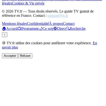
légales
Cookies & Vie privée
©
2026
TV.fr — Tous droits réservés. Le guide TV gratuit de
référence en France. Contact :
support@tv.fr
Mentions légales
Confidentialité
À propos
Contact
🏠
Accueil
📺
Programme
🌙
Ce soir
🔴
Direct
🔍
Recherche
↑
🍪 TV.fr utilise des cookies pour améliorer votre expérience.
En
savoir plus
Accepter
Refuser