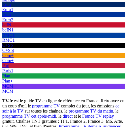
Euro
Euro1
Euro
Euro2
beIN
beIN1
RMC1
RMC1
C+Sp
C+Spt
Com+
Com+
Pari
Paris1
Plan
Plan+
MCM
MCM
TV.fr
est le guide TV en ligne de référence en France. Retrouvez en
un coup d'œil le
programme TV
complet du jour, les émissions
ce
soir à la TV
sur toutes les chaînes, le
programme TV du matin
, le
programme TV cet après-midi
, le
direct
et le
France TV replay
gratuit. Chaînes TNT gratuites : TF1, France 2, France 3, M6, Arte,
C8, W9, TMC et bien d'autres.
Programme TV demain
,
audiences