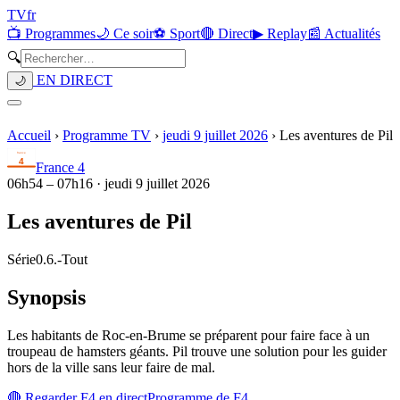
TV
fr
📺 Programmes
🌙 Ce soir
⚽ Sport
🔴 Direct
▶ Replay
📰 Actualités
🔍
EN DIRECT
🌙
Accueil
›
Programme TV
›
jeudi 9 juillet 2026
›
Les aventures de Pil
France 4
06h54
–
07h16
·
jeudi 9 juillet 2026
Les aventures de Pil
Série
0.6.
-
Tout
Synopsis
Les habitants de Roc-en-Brume se préparent pour faire face à un
troupeau de hamsters géants. Pil trouve une solution pour les guider
hors de la ville sans leur faire de mal.
🔴 Regarder
F4
en direct
Programme de
F4