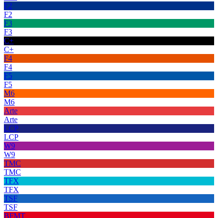
F2
F2
F3
F3
C+
C+
F4
F4
F5
F5
M6
M6
Arte
Arte
LCP
LCP
W9
W9
TMC
TMC
TFX
TFX
TSF
TSF
BFMT