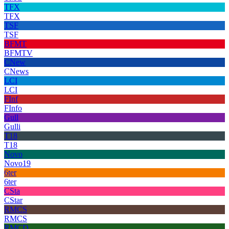
TFX
TFX
TSF
TSF
BFMT
BFMTV
CNew
CNews
LCI
LCI
FInf
FInfo
Gull
Gulli
T18
T18
Novo
Novo19
6ter
6ter
CSta
CStar
RMCS
RMCS
RMCD