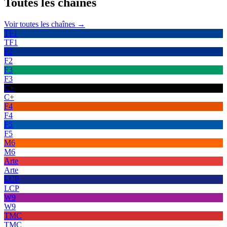
Toutes les
chaînes
Voir toutes les chaînes →
TF1
TF1
F2
F2
F3
F3
C+
C+
F4
F4
F5
F5
M6
M6
Arte
Arte
LCP
LCP
W9
W9
TMC
TMC