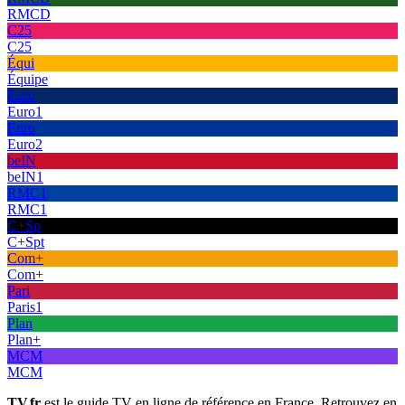
RMCD
C25
C25
Équi
Équipe
Euro
Euro1
Euro
Euro2
beIN
beIN1
RMC1
RMC1
C+Sp
C+Spt
Com+
Com+
Pari
Paris1
Plan
Plan+
MCM
MCM
TV.fr
est le guide TV en ligne de référence en France. Retrouvez en