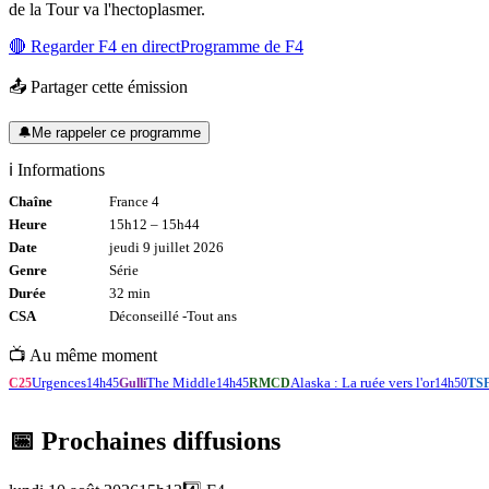
de la Tour va l'hectoplasmer.
🔴 Regarder
F4
en direct
Programme de
F4
📤 Partager cette émission
🔔
Me rappeler ce programme
ℹ️ Informations
Chaîne
France 4
Heure
15h12
–
15h44
Date
jeudi 9 juillet 2026
Genre
Série
Durée
32
min
CSA
Déconseillé -
Tout
ans
📺 Au même moment
Urgences
The Middle
Alaska : La ruée vers l'or
C25
14h45
Gulli
14h45
RMCD
14h50
TS
📅 Prochaines diffusions