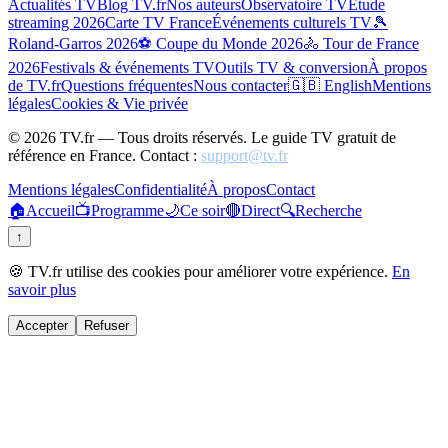
Actualités TV
Blog TV.fr
Nos auteurs
Observatoire TV
Étude
streaming 2026
Carte TV France
Événements culturels TV
🎾
Roland-Garros 2026
⚽ Coupe du Monde 2026
🚴 Tour de France
2026
Festivals & événements TV
Outils TV & conversion
À propos
de TV.fr
Questions fréquentes
Nous contacter
🇬🇧 English
Mentions
légales
Cookies & Vie privée
©
2026
TV.fr — Tous droits réservés. Le guide TV gratuit de
référence en France. Contact :
support@tv.fr
Mentions légales
Confidentialité
À propos
Contact
🏠
Accueil
📺
Programme
🌙
Ce soir
🔴
Direct
🔍
Recherche
↑
🍪 TV.fr utilise des cookies pour améliorer votre expérience.
En
savoir plus
Accepter
Refuser