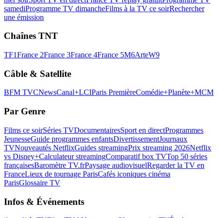
samedi
Programme TV dimanche
Films à la TV ce soir
Rechercher
une émission
Chaînes TNT
TF1
France 2
France 3
France 4
France 5
M6
Arte
W9
Câble & Satellite
BFM TV
CNews
Canal+
LCI
Paris Première
Comédie+
Planète+
MCM
Par Genre
Films ce soir
Séries TV
Documentaires
Sport en direct
Programmes
Jeunesse
Guide programmes enfants
Divertissement
Journaux
TV
Nouveautés Netflix
Guides streaming
Prix streaming 2026
Netflix
vs Disney+
Calculateur streaming
Comparatif box TV
Top 50 séries
françaises
Baromètre TV.fr
Paysage audiovisuel
Regarder la TV en
France
Lieux de tournage Paris
Cafés iconiques cinéma
Paris
Glossaire TV
Infos & Événements