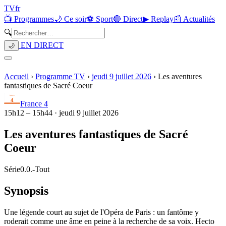
TV
fr
📺 Programmes
🌙 Ce soir
⚽ Sport
🔴 Direct
▶ Replay
📰 Actualités
🔍
EN DIRECT
🌙
Accueil
›
Programme TV
›
jeudi 9 juillet 2026
›
Les aventures
fantastiques de Sacré Coeur
France 4
15h12
–
15h44
·
jeudi 9 juillet 2026
Les aventures fantastiques de Sacré
Coeur
Série
0.0.
-
Tout
Synopsis
Une légende court au sujet de l'Opéra de Paris : un fantôme y
roderait comme une âme en peine à la recherche de sa voix. Hecto