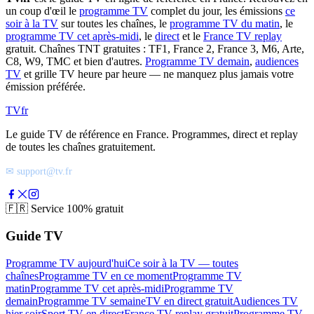
un coup d'œil le
programme TV
complet du jour, les émissions
ce
soir à la TV
sur toutes les chaînes, le
programme TV du matin
, le
programme TV cet après-midi
, le
direct
et le
France TV replay
gratuit. Chaînes TNT gratuites : TF1, France 2, France 3, M6, Arte,
C8, W9, TMC et bien d'autres.
Programme TV demain
,
audiences
TV
et grille TV heure par heure — ne manquez plus jamais votre
émission préférée.
TV
fr
Le guide TV de référence en France. Programmes, direct et replay
de toutes les chaînes gratuitement.
✉ support@tv.fr
🇫🇷
Service 100% gratuit
Guide TV
Programme TV aujourd'hui
Ce soir à la TV — toutes
chaînes
Programme TV en ce moment
Programme TV
matin
Programme TV cet après-midi
Programme TV
demain
Programme TV semaine
TV en direct gratuit
Audiences TV
hier soir
Sport TV en direct
France TV replay gratuit
Programme TV