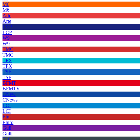
M6
M6
Arte
Arte
LCP
LCP
W9
W9
TMC
TMC
TFX
TFX
TSF
TSF
BFMT
BFMTV
CNew
CNews
LCI
LCI
FInf
FInfo
Gull
Gulli
T18