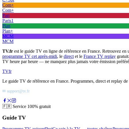
Com+
Com+
Pari
Paris1
Plan
Plan+
MCM
MCM
TV.fr
est le guide TV en ligne de référence en France. Retrouvez en 
programme TV cet après-midi
, le
direct
et le
France TV replay
gratuit
TV heure par heure — ne manquez plus jamais votre émission préféré
TV
fr
Le guide TV de référence en France. Programmes, direct et replay de t
✉ support@tv.fr
🇫🇷
Service 100% gratuit
Guide TV
Programme TV aujourd'hui
Ce soir à la TV — toutes chaînes
Program