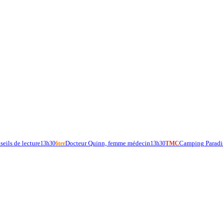
eils de lecture
Docteur Quinn, femme médecin
Camping Paradi
13h30
6ter
13h30
TMC