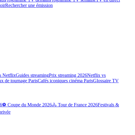
oir
Rechercher une émission
 Netflix
Guides streaming
Prix streaming 2026
Netflix vs
ux de tournage Paris
Cafés iconiques cinéma Paris
Glossaire TV
6
⚽ Coupe du Monde 2026
🚴 Tour de France 2026
Festivals &
privée