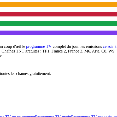
un coup d'œil le
programme TV
complet du jour, les émissions
ce soir 
. Chaînes TNT gratuites : TF1, France 2, France 3, M6, Arte, C8, W9,
e.
outes les chaînes gratuitement.
me TV en ce moment
Programme TV matin
Programme TV cet après-m