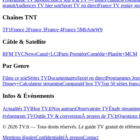
gratuit
Audiences TV hier soir
Sport TV en direct
France TV replay gra
Chaînes TNT
TF1
France 2
France 3
France 4
France 5
M6
Arte
W9
Câble & Satellite
BFM TV
CNews
Canal+
LCI
Paris Première
Comédie+
Planète+
MCM
Par Genre
Films ce soir
Séries TV
Documentaires
Sport en direct
Programmes Jeun
Disney+
Calculateur streaming
Comparatif box TV
Top 50 séries franç
Infos & Événements
Actualités TV
Blog TV.fr
Nos auteurs
Observatoire TV
Étude streamin
événements TV
Outils TV & conversion
À propos de TV.fr
Questions 
©
2026
TV.fr — Tous droits réservés. Le guide TV gratuit de référen
Mentions légales
Confidentialité
À propos
Contact