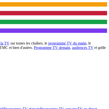
à la TV
sur toutes les chaînes, le
programme TV du matin
, le
 TMC et bien d'autres.
Programme TV demain
,
audiences TV
et grille
idi
Programme TV demain
Programme TV semaine
TV en direct