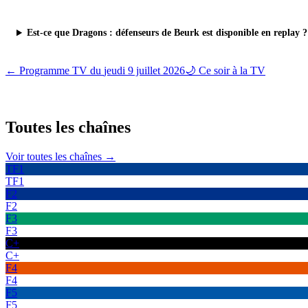
Est-ce que Dragons : défenseurs de Beurk est disponible en replay ?
← Programme TV du
jeudi 9 juillet 2026
🌙 Ce soir à la TV
Toutes les
chaînes
Voir toutes les chaînes →
TF1
TF1
F2
F2
F3
F3
C+
C+
F4
F4
F5
F5