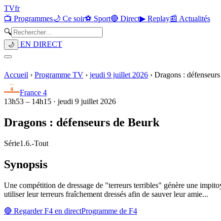
TV
fr
📺 Programmes
🌙 Ce soir
⚽ Sport
🔴 Direct
▶ Replay
📰 Actualités
🔍
EN DIRECT
🌙
Accueil
›
Programme TV
›
jeudi 9 juillet 2026
›
Dragons : défenseurs
France 4
13h53
–
14h15
·
jeudi 9 juillet 2026
Dragons : défenseurs de Beurk
Série
1.6.
-
Tout
Synopsis
Une compétition de dressage de "terreurs terribles" génère une impitoy
utiliser leur terreurs fraîchement dressés afin de sauver leur amie...
🔴 Regarder
F4
en direct
Programme de
F4