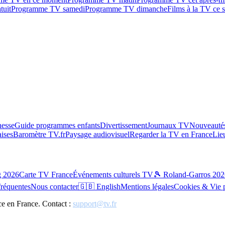
tuit
Programme TV samedi
Programme TV dimanche
Films à la TV ce s
esse
Guide programmes enfants
Divertissement
Journaux TV
Nouveautés
aises
Baromètre TV.fr
Paysage audiovisuel
Regarder la TV en France
Lie
g 2026
Carte TV France
Événements culturels TV
🎾 Roland-Garros 202
fréquentes
Nous contacter
🇬🇧 English
Mentions légales
Cookies & Vie 
ce en France. Contact :
support@tv.fr