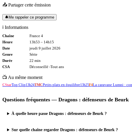
📤 Partager cette émission
🔔
Me rappeler ce programme
ℹ️ Informations
Chaîne
France 4
Heure
13h53
–
14h15
Date
jeudi 9 juillet 2026
Genre
Série
Durée
22
min
CSA
Déconseillé -
Tout
ans
📺 Au même moment
Top Clip
Petits plats en équilibre
La caravane Lumni : cons
CStar
13h24
TMC
13h25
F4
Questions fréquentes —
Dragons : défenseurs de Beurk
À quelle heure passe Dragons : défenseurs de Beurk ?
Sur quelle chaîne regarder Dragons : défenseurs de Beurk ?