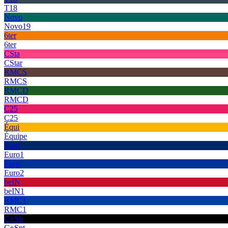
T18
Novo
Novo19
6ter
6ter
CSta
CStar
RMCS
RMCS
RMCD
RMCD
C25
C25
Équi
Équipe
Euro
Euro1
Euro
Euro2
beIN
beIN1
RMC1
RMC1
C+Sp
C+Spt