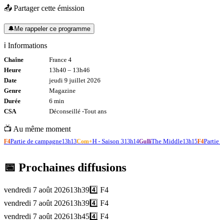
📤 Partager cette émission
🔔
Me rappeler ce programme
ℹ️ Informations
Chaîne
France 4
Heure
13h40
–
13h46
Date
jeudi 9 juillet 2026
Genre
Magazine
Durée
6
min
CSA
Déconseillé -
Tout
ans
📺 Au même moment
Partie de campagne
H - Saison 3
The Middle
Parti
F4
13h13
Com+
13h14
Gulli
13h15
F4
📅 Prochaines diffusions
vendredi 7 août 2026
13h39
4️⃣
F4
vendredi 7 août 2026
13h39
4️⃣
F4
vendredi 7 août 2026
13h45
4️⃣
F4