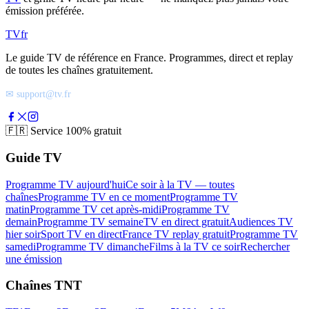
émission préférée.
TV
fr
Le guide TV de référence en France. Programmes, direct et replay
de toutes les chaînes gratuitement.
✉ support@tv.fr
🇫🇷
Service 100% gratuit
Guide TV
Programme TV aujourd'hui
Ce soir à la TV — toutes
chaînes
Programme TV en ce moment
Programme TV
matin
Programme TV cet après-midi
Programme TV
demain
Programme TV semaine
TV en direct gratuit
Audiences TV
hier soir
Sport TV en direct
France TV replay gratuit
Programme TV
samedi
Programme TV dimanche
Films à la TV ce soir
Rechercher
une émission
Chaînes TNT