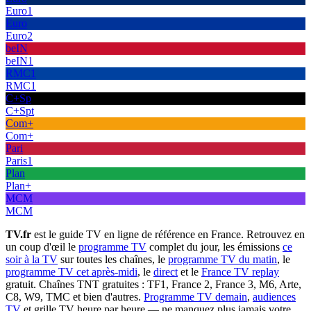
Euro1
Euro
Euro2
beIN
beIN1
RMC1
RMC1
C+Sp
C+Spt
Com+
Com+
Pari
Paris1
Plan
Plan+
MCM
MCM
TV.fr
est le guide TV en ligne de référence en France. Retrouvez en
un coup d'œil le
programme TV
complet du jour, les émissions
ce
soir à la TV
sur toutes les chaînes, le
programme TV du matin
, le
programme TV cet après-midi
, le
direct
et le
France TV replay
gratuit. Chaînes TNT gratuites : TF1, France 2, France 3, M6, Arte,
C8, W9, TMC et bien d'autres.
Programme TV demain
,
audiences
TV
et grille TV heure par heure — ne manquez plus jamais votre