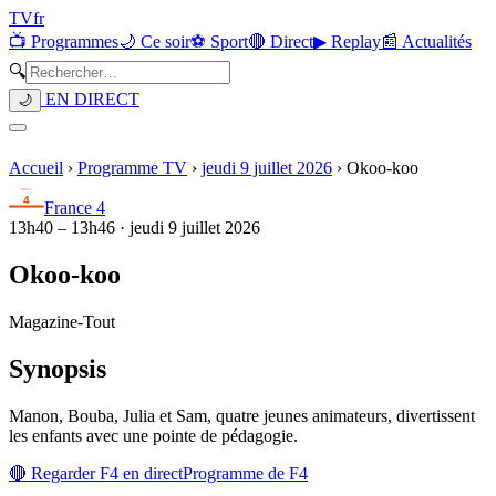
TV
fr
📺 Programmes
🌙 Ce soir
⚽ Sport
🔴 Direct
▶ Replay
📰 Actualités
🔍
EN DIRECT
🌙
Accueil
›
Programme TV
›
jeudi 9 juillet 2026
›
Okoo-koo
France 4
13h40
–
13h46
·
jeudi 9 juillet 2026
Okoo-koo
Magazine
-
Tout
Synopsis
Manon, Bouba, Julia et Sam, quatre jeunes animateurs, divertissent
les enfants avec une pointe de pédagogie.
🔴 Regarder
F4
en direct
Programme de
F4