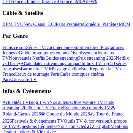
TF1
France 2
France 3
France 4
France 5
M6
Arte
W9
Câble & Satellite
BFM TV
CNews
Canal+
LCI
Paris Première
Comédie+
Planète+
MCM
Par Genre
Films ce soir
Séries TV
Documentaires
Sport en direct
Programmes
Jeunesse
Guide programmes enfants
Divertissement
Journaux
TV
Nouveautés Netflix
Guides streaming
Prix streaming 2026
Netflix
vs Disney+
Calculateur streaming
Comparatif box TV
Top 50 séries
françaises
Baromètre TV.fr
Paysage audiovisuel
Regarder la TV en
France
Lieux de tournage Paris
Cafés iconiques cinéma
Paris
Glossaire TV
Infos & Événements
Actualités TV
Blog TV.fr
Nos auteurs
Observatoire TV
Étude
streaming 2026
Carte TV France
Événements culturels TV
🎾
Roland-Garros 2026
⚽ Coupe du Monde 2026
🚴 Tour de France
2026
Festivals & événements TV
Outils TV & conversion
À propos
de TV.fr
Questions fréquentes
Nous contacter
🇬🇧 English
Mentions
légales
Cookies & Vie privée