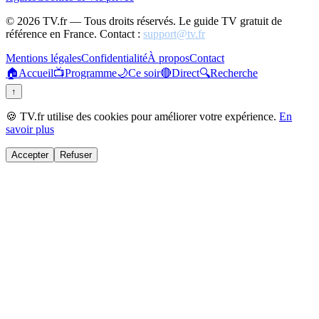
©
2026
TV.fr — Tous droits réservés. Le guide TV gratuit de
référence en France. Contact :
support@tv.fr
Mentions légales
Confidentialité
À propos
Contact
🏠
Accueil
📺
Programme
🌙
Ce soir
🔴
Direct
🔍
Recherche
↑
🍪 TV.fr utilise des cookies pour améliorer votre expérience.
En
savoir plus
Accepter
Refuser