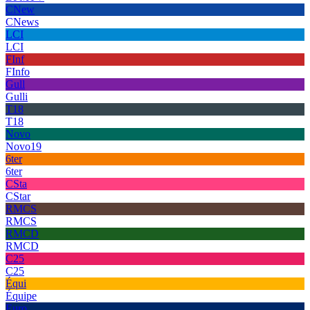
CNew
CNews
LCI
LCI
FInf
FInfo
Gull
Gulli
T18
T18
Novo
Novo19
6ter
6ter
CSta
CStar
RMCS
RMCS
RMCD
RMCD
C25
C25
Équi
Équipe
Euro