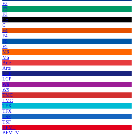
F2
F3
F3
C+
C+
F4
F4
F5
F5
M6
M6
Arte
Arte
LCP
LCP
W9
W9
TMC
TMC
TFX
TFX
TSF
TSF
BFMT
BFMTV