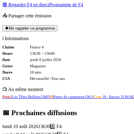
🔴 Regarder
F4
en direct
Programme de
F4
📤 Partager cette émission
🔔
Me rappeler ce programme
ℹ️ Informations
Chaîne
France 4
Heure
13h30
–
13h40
Date
jeudi 9 juillet 2026
Genre
Magazine
Durée
10
min
CSA
Déconseillé -
Tout
ans
📺 Au même moment
Les Têtes Brûlées
Partie de campagne
H - Saison 3
Paris1
13h05
F4
13h13
Com+
13h14
G
📅 Prochaines diffusions
lundi 10 août 2026
13h30
4️⃣
F4