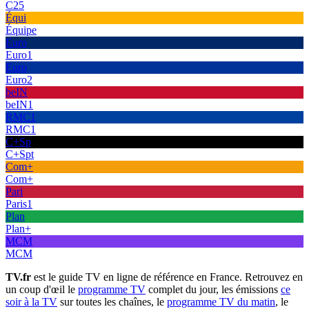
C25
Équi
Équipe
Euro
Euro1
Euro
Euro2
beIN
beIN1
RMC1
RMC1
C+Sp
C+Spt
Com+
Com+
Pari
Paris1
Plan
Plan+
MCM
MCM
TV.fr
est le guide TV en ligne de référence en France. Retrouvez en
un coup d'œil le
programme TV
complet du jour, les émissions
ce
soir à la TV
sur toutes les chaînes, le
programme TV du matin
, le