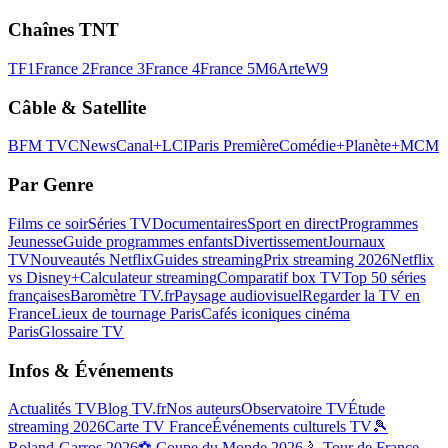
Chaînes TNT
TF1
France 2
France 3
France 4
France 5
M6
Arte
W9
Câble & Satellite
BFM TV
CNews
Canal+
LCI
Paris Première
Comédie+
Planète+
MCM
Par Genre
Films ce soir
Séries TV
Documentaires
Sport en direct
Programmes
Jeunesse
Guide programmes enfants
Divertissement
Journaux
TV
Nouveautés Netflix
Guides streaming
Prix streaming 2026
Netflix
vs Disney+
Calculateur streaming
Comparatif box TV
Top 50 séries
françaises
Baromètre TV.fr
Paysage audiovisuel
Regarder la TV en
France
Lieux de tournage Paris
Cafés iconiques cinéma
Paris
Glossaire TV
Infos & Événements
Actualités TV
Blog TV.fr
Nos auteurs
Observatoire TV
Étude
streaming 2026
Carte TV France
Événements culturels TV
🎾
Roland-Garros 2026
⚽ Coupe du Monde 2026
🚴 Tour de France