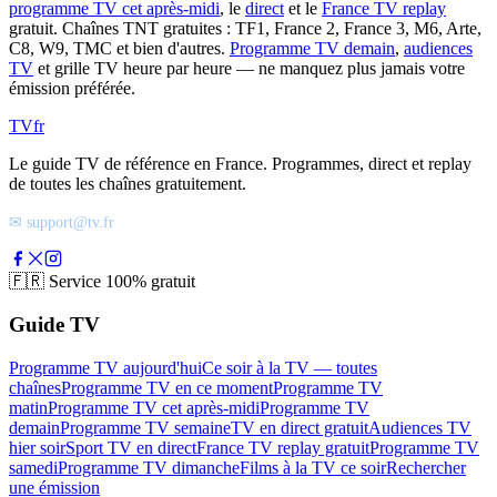
programme TV cet après-midi
, le
direct
et le
France TV replay
gratuit. Chaînes TNT gratuites : TF1, France 2, France 3, M6, Arte,
C8, W9, TMC et bien d'autres.
Programme TV demain
,
audiences
TV
et grille TV heure par heure — ne manquez plus jamais votre
émission préférée.
TV
fr
Le guide TV de référence en France. Programmes, direct et replay
de toutes les chaînes gratuitement.
✉ support@tv.fr
🇫🇷
Service 100% gratuit
Guide TV
Programme TV aujourd'hui
Ce soir à la TV — toutes
chaînes
Programme TV en ce moment
Programme TV
matin
Programme TV cet après-midi
Programme TV
demain
Programme TV semaine
TV en direct gratuit
Audiences TV
hier soir
Sport TV en direct
France TV replay gratuit
Programme TV
samedi
Programme TV dimanche
Films à la TV ce soir
Rechercher
une émission