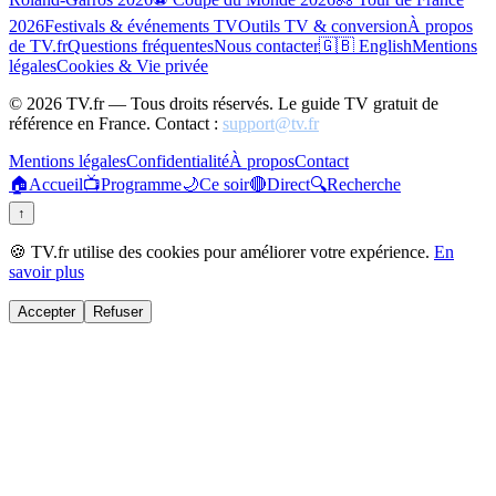
2026
Festivals & événements TV
Outils TV & conversion
À propos
de TV.fr
Questions fréquentes
Nous contacter
🇬🇧 English
Mentions
légales
Cookies & Vie privée
©
2026
TV.fr — Tous droits réservés. Le guide TV gratuit de
référence en France. Contact :
support@tv.fr
Mentions légales
Confidentialité
À propos
Contact
🏠
Accueil
📺
Programme
🌙
Ce soir
🔴
Direct
🔍
Recherche
↑
🍪 TV.fr utilise des cookies pour améliorer votre expérience.
En
savoir plus
Accepter
Refuser