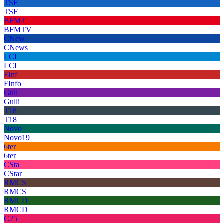
TSF
TSF
BFMT
BFMTV
CNew
CNews
LCI
LCI
FInf
FInfo
Gull
Gulli
T18
T18
Novo
Novo19
6ter
6ter
CSta
CStar
RMCS
RMCS
RMCD
RMCD
C25