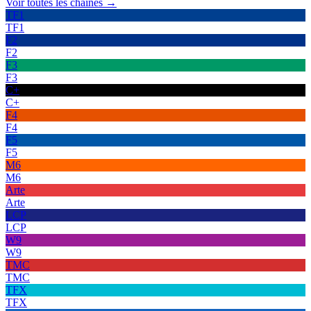
Voir toutes les chaînes →
TF1
TF1
F2
F2
F3
F3
C+
C+
F4
F4
F5
F5
M6
M6
Arte
Arte
LCP
LCP
W9
W9
TMC
TMC
TFX
TFX