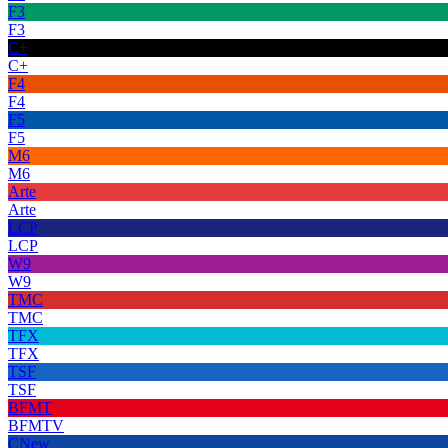
F3
F3
C+
C+
F4
F4
F5
F5
M6
M6
Arte
Arte
LCP
LCP
W9
W9
TMC
TMC
TFX
TFX
TSF
TSF
BFMT
BFMTV
CNew