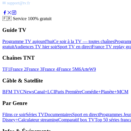
✉ support@tv.fr
🇫🇷
Service 100% gratuit
Guide TV
Programme TV aujourd'hui
Ce soir à la TV — toutes chaînes
Program
gratuit
Audiences TV hier soir
Sport TV en direct
France TV replay gra
Chaînes TNT
TF1
France 2
France 3
France 4
France 5
M6
Arte
W9
Câble & Satellite
BFM TV
CNews
Canal+
LCI
Paris Première
Comédie+
Planète+
MCM
Par Genre
Films ce soir
Séries TV
Documentaires
Sport en direct
Programmes Jeun
Disney+
Calculateur streaming
Comparatif box TV
Top 50 séries franç