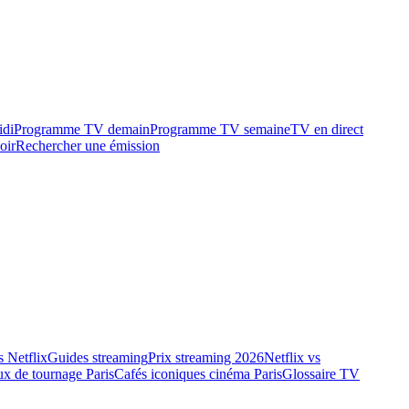
idi
Programme TV demain
Programme TV semaine
TV en direct
oir
Rechercher une émission
 Netflix
Guides streaming
Prix streaming 2026
Netflix vs
ux de tournage Paris
Cafés iconiques cinéma Paris
Glossaire TV