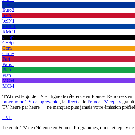
Euro
Euro2
beIN
beIN1
RMC1
RMC1
C+Sp
C+Spt
Com+
Com+
Pari
Paris1
Plan
Plan+
MCM
MCM
TV.fr
est le guide TV en ligne de référence en France. Retrouvez en 
programme TV cet après-midi
, le
direct
et le
France TV replay
gratuit
TV heure par heure — ne manquez plus jamais votre émission préféré
TV
fr
Le guide TV de référence en France. Programmes, direct et replay de t