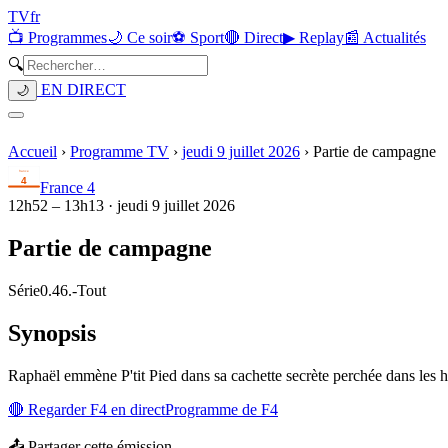
TV
fr
📺 Programmes
🌙 Ce soir
⚽ Sport
🔴 Direct
▶ Replay
📰 Actualités
🔍
EN DIRECT
🌙
Accueil
›
Programme TV
›
jeudi 9 juillet 2026
›
Partie de campagne
France 4
12h52
–
13h13
·
jeudi 9 juillet 2026
Partie de campagne
Série
0.46.
-
Tout
Synopsis
Raphaël emmène P'tit Pied dans sa cachette secrète perchée dans les ha
🔴 Regarder
F4
en direct
Programme de
F4
📤 Partager cette émission