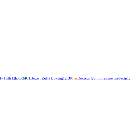
ly Hills
Boxe : Zuffa Boxing
Docteur Quinn, femme médecin
12h30
RMC1
12h30
6ter
1