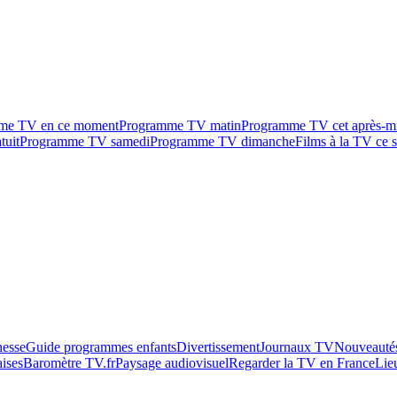
me TV en ce moment
Programme TV matin
Programme TV cet après-m
tuit
Programme TV samedi
Programme TV dimanche
Films à la TV ce s
esse
Guide programmes enfants
Divertissement
Journaux TV
Nouveautés
aises
Baromètre TV.fr
Paysage audiovisuel
Regarder la TV en France
Lie