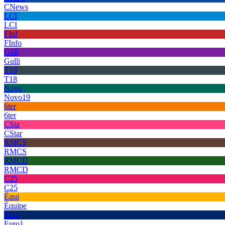
CNews
LCI
LCI
FInf
FInfo
Gull
Gulli
T18
T18
Novo
Novo19
6ter
6ter
CSta
CStar
RMCS
RMCS
RMCD
RMCD
C25
C25
Équi
Équipe
Euro
Euro1