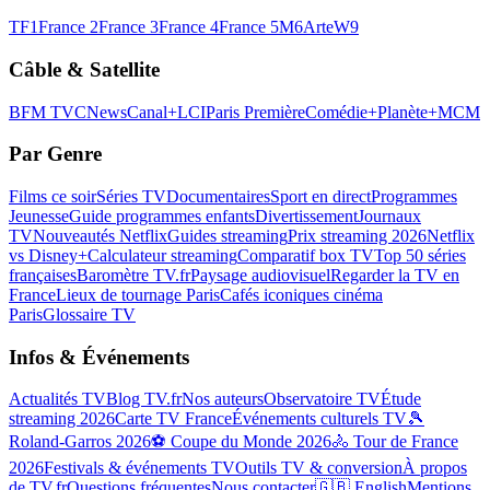
TF1
France 2
France 3
France 4
France 5
M6
Arte
W9
Câble & Satellite
BFM TV
CNews
Canal+
LCI
Paris Première
Comédie+
Planète+
MCM
Par Genre
Films ce soir
Séries TV
Documentaires
Sport en direct
Programmes
Jeunesse
Guide programmes enfants
Divertissement
Journaux
TV
Nouveautés Netflix
Guides streaming
Prix streaming 2026
Netflix
vs Disney+
Calculateur streaming
Comparatif box TV
Top 50 séries
françaises
Baromètre TV.fr
Paysage audiovisuel
Regarder la TV en
France
Lieux de tournage Paris
Cafés iconiques cinéma
Paris
Glossaire TV
Infos & Événements
Actualités TV
Blog TV.fr
Nos auteurs
Observatoire TV
Étude
streaming 2026
Carte TV France
Événements culturels TV
🎾
Roland-Garros 2026
⚽ Coupe du Monde 2026
🚴 Tour de France
2026
Festivals & événements TV
Outils TV & conversion
À propos
de TV.fr
Questions fréquentes
Nous contacter
🇬🇧 English
Mentions