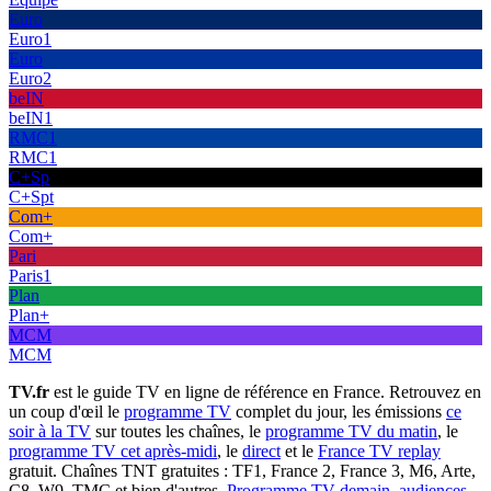
Euro
Euro1
Euro
Euro2
beIN
beIN1
RMC1
RMC1
C+Sp
C+Spt
Com+
Com+
Pari
Paris1
Plan
Plan+
MCM
MCM
TV.fr
est le guide TV en ligne de référence en France. Retrouvez en
un coup d'œil le
programme TV
complet du jour, les émissions
ce
soir à la TV
sur toutes les chaînes, le
programme TV du matin
, le
programme TV cet après-midi
, le
direct
et le
France TV replay
gratuit. Chaînes TNT gratuites : TF1, France 2, France 3, M6, Arte,
C8, W9, TMC et bien d'autres.
Programme TV demain
,
audiences