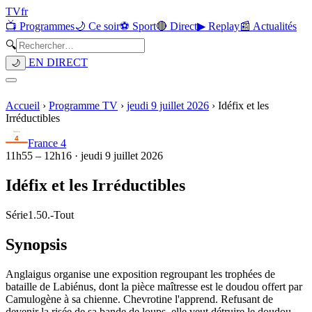
TV
fr
📺 Programmes
🌙 Ce soir
⚽ Sport
🔴 Direct
▶ Replay
📰 Actualités
🔍
EN DIRECT
🌙
Accueil
›
Programme TV
›
jeudi 9 juillet 2026
›
Idéfix et les
Irréductibles
France 4
11h55
–
12h16
·
jeudi 9 juillet 2026
Idéfix et les Irréductibles
Série
1.50.
-
Tout
Synopsis
Anglaigus organise une exposition regroupant les trophées de
bataille de Labiénus, dont la pièce maîtresse est le doudou offert par
Camulogène à sa chienne. Chevrotine l'apprend. Refusant de
devenir la risée de sa bande de loups, elle veut détruire le doudou.