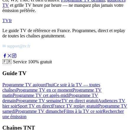
TV
et grille TV heure par heure — ne manquez plus jamais votre
émission préférée.
TV
fr
Le guide TV de référence en France. Programmes, direct et replay
de toutes les chaînes gratuitement.
✉ support@tv.fr
🇫🇷
Service 100% gratuit
Guide TV
Programme TV aujourd'hui
Ce soir à la TV — toutes
chaînes
Programme TV en ce moment
Programme TV
matin
Programme TV cet après-midi
Programme TV
demain
Programme TV semaine
TV en direct gratuit
Audiences TV
hier soir
Sport TV en direct
France TV replay gratuit
Programme TV
samedi
Programme TV dimanche
Films à la TV ce soir
Rechercher
une émission
Chaînes TNT