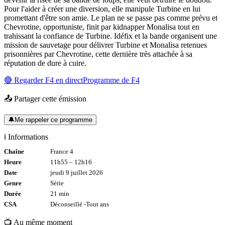
Pour l'aider à créer une diversion, elle manipule Turbine en lui
promettant d'être son amie. Le plan ne se passe pas comme prévu et
Chevrotine, opportuniste, finit par kidnapper Monalisa tout en
trahissant la confiance de Turbine. Idéfix et la bande organisent une
mission de sauvetage pour délivrer Turbine et Monalisa retenues
prisonnières par Chevrotine, cette dernière très attachée à sa
réputation de dure à cuire.
🔴 Regarder
F4
en direct
Programme de
F4
📤 Partager cette émission
🔔
Me rappeler ce programme
ℹ️ Informations
Chaîne
France 4
Heure
11h55
–
12h16
Date
jeudi 9 juillet 2026
Genre
Série
Durée
21
min
CSA
Déconseillé -
Tout
ans
📺 Au même moment