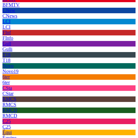
BFMTV
CNew
CNews
LCI
LCI
FInf
FInfo
Gull
Gulli
T18
T18
Novo
Novo19
6ter
6ter
CSta
CStar
RMCS
RMCS
RMCD
RMCD
C25
C25
Équi
Équipe