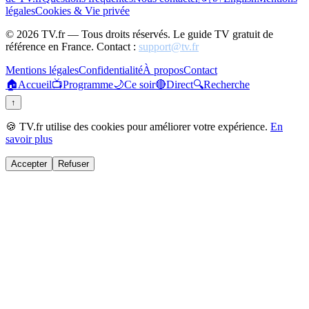
légales
Cookies & Vie privée
©
2026
TV.fr — Tous droits réservés. Le guide TV gratuit de
référence en France. Contact :
support@tv.fr
Mentions légales
Confidentialité
À propos
Contact
🏠
Accueil
📺
Programme
🌙
Ce soir
🔴
Direct
🔍
Recherche
↑
🍪 TV.fr utilise des cookies pour améliorer votre expérience.
En
savoir plus
Accepter
Refuser