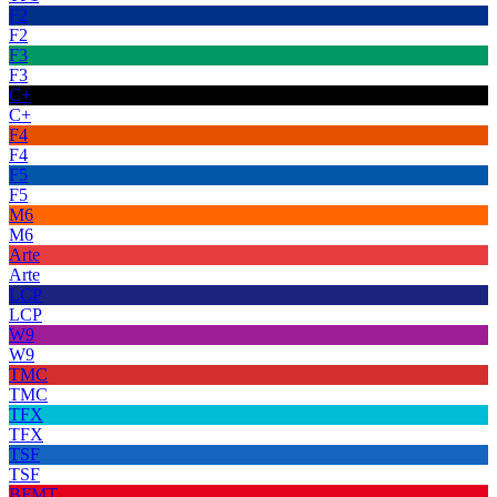
F2
F2
F3
F3
C+
C+
F4
F4
F5
F5
M6
M6
Arte
Arte
LCP
LCP
W9
W9
TMC
TMC
TFX
TFX
TSF
TSF
BFMT