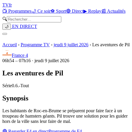
TV
fr
📺 Programmes
🌙 Ce soir
⚽ Sport
🔴 Direct
▶ Replay
📰 Actualités
🔍
EN DIRECT
🌙
Accueil
›
Programme TV
›
jeudi 9 juillet 2026
›
Les aventures de Pil
France 4
06h54
–
07h16
·
jeudi 9 juillet 2026
Les aventures de Pil
Série
0.6.
-
Tout
Synopsis
Les habitants de Roc-en-Brume se préparent pour faire face à un
troupeau de hamsters géants. Pil trouve une solution pour les guider
hors de la ville sans leur faire de mal.
🔴 Regarder
F4
en direct
Programme de
F4