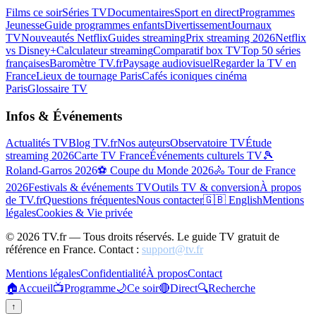
Films ce soir
Séries TV
Documentaires
Sport en direct
Programmes
Jeunesse
Guide programmes enfants
Divertissement
Journaux
TV
Nouveautés Netflix
Guides streaming
Prix streaming 2026
Netflix
vs Disney+
Calculateur streaming
Comparatif box TV
Top 50 séries
françaises
Baromètre TV.fr
Paysage audiovisuel
Regarder la TV en
France
Lieux de tournage Paris
Cafés iconiques cinéma
Paris
Glossaire TV
Infos & Événements
Actualités TV
Blog TV.fr
Nos auteurs
Observatoire TV
Étude
streaming 2026
Carte TV France
Événements culturels TV
🎾
Roland-Garros 2026
⚽ Coupe du Monde 2026
🚴 Tour de France
2026
Festivals & événements TV
Outils TV & conversion
À propos
de TV.fr
Questions fréquentes
Nous contacter
🇬🇧 English
Mentions
légales
Cookies & Vie privée
©
2026
TV.fr — Tous droits réservés. Le guide TV gratuit de
référence en France. Contact :
support@tv.fr
Mentions légales
Confidentialité
À propos
Contact
🏠
Accueil
📺
Programme
🌙
Ce soir
🔴
Direct
🔍
Recherche
↑