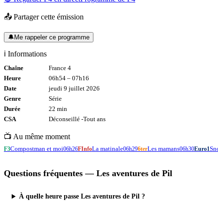
📤 Partager cette émission
🔔
Me rappeler ce programme
ℹ️ Informations
Chaîne
France 4
Heure
06h54
–
07h16
Date
jeudi 9 juillet 2026
Genre
Série
Durée
22
min
CSA
Déconseillé -
Tout
ans
📺 Au même moment
Compostman et moi
La matinale
Les mamans
Sn
F3
06h26
FInfo
06h29
6ter
06h30
Euro1
Questions fréquentes —
Les aventures de Pil
À quelle heure passe Les aventures de Pil ?