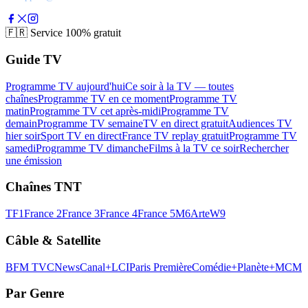
🇫🇷
Service 100% gratuit
Guide TV
Programme TV aujourd'hui
Ce soir à la TV — toutes
chaînes
Programme TV en ce moment
Programme TV
matin
Programme TV cet après-midi
Programme TV
demain
Programme TV semaine
TV en direct gratuit
Audiences TV
hier soir
Sport TV en direct
France TV replay gratuit
Programme TV
samedi
Programme TV dimanche
Films à la TV ce soir
Rechercher
une émission
Chaînes TNT
TF1
France 2
France 3
France 4
France 5
M6
Arte
W9
Câble & Satellite
BFM TV
CNews
Canal+
LCI
Paris Première
Comédie+
Planète+
MCM
Par Genre