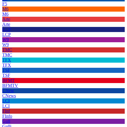
F5
M6
M6
Arte
Arte
LCP
LCP
W9
W9
TMC
TMC
TFX
TFX
TSF
TSF
BFMT
BFMTV
CNew
CNews
LCI
LCI
FInf
FInfo
Gull
Gulli