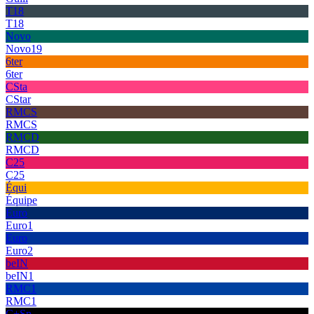
T18
T18
Novo
Novo19
6ter
6ter
CSta
CStar
RMCS
RMCS
RMCD
RMCD
C25
C25
Équi
Équipe
Euro
Euro1
Euro
Euro2
beIN
beIN1
RMC1
RMC1
C+Sp