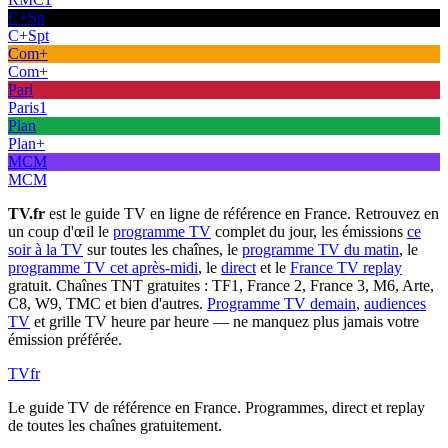
C+Sp
C+Spt
Com+
Com+
Pari
Paris1
Plan
Plan+
MCM
MCM
TV.fr
est le guide TV en ligne de référence en France. Retrouvez en
un coup d'œil le
programme TV
complet du jour, les émissions
ce
soir à la TV
sur toutes les chaînes, le
programme TV du matin
, le
programme TV cet après-midi
, le
direct
et le
France TV replay
gratuit. Chaînes TNT gratuites : TF1, France 2, France 3, M6, Arte,
C8, W9, TMC et bien d'autres.
Programme TV demain
,
audiences
TV
et grille TV heure par heure — ne manquez plus jamais votre
émission préférée.
TV
fr
Le guide TV de référence en France. Programmes, direct et replay
de toutes les chaînes gratuitement.