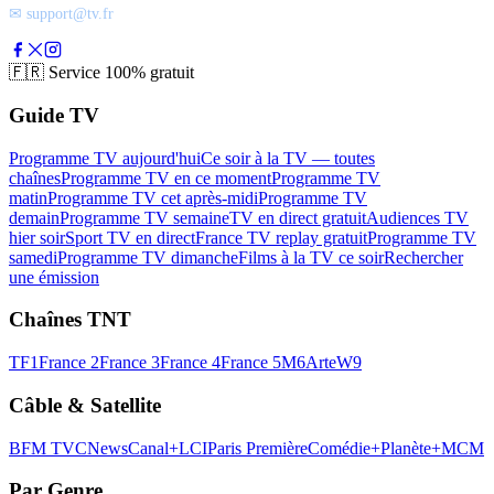
✉ support@tv.fr
🇫🇷
Service 100% gratuit
Guide TV
Programme TV aujourd'hui
Ce soir à la TV — toutes
chaînes
Programme TV en ce moment
Programme TV
matin
Programme TV cet après-midi
Programme TV
demain
Programme TV semaine
TV en direct gratuit
Audiences TV
hier soir
Sport TV en direct
France TV replay gratuit
Programme TV
samedi
Programme TV dimanche
Films à la TV ce soir
Rechercher
une émission
Chaînes TNT
TF1
France 2
France 3
France 4
France 5
M6
Arte
W9
Câble & Satellite
BFM TV
CNews
Canal+
LCI
Paris Première
Comédie+
Planète+
MCM
Par Genre