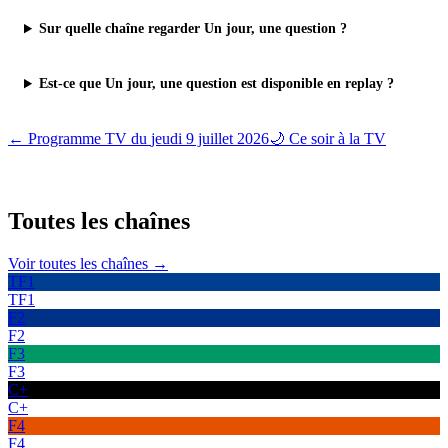
Sur quelle chaîne regarder Un jour, une question ?
Est-ce que Un jour, une question est disponible en replay ?
← Programme TV du
jeudi 9 juillet 2026
🌙 Ce soir à la TV
Toutes les
chaînes
Voir toutes les chaînes →
TF1
TF1
F2
F2
F3
F3
C+
C+
F4
F4