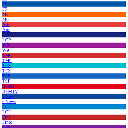
F5
F5
M6
M6
Arte
Arte
LCP
LCP
W9
W9
TMC
TMC
TFX
TFX
TSF
TSF
BFMT
BFMTV
CNew
CNews
LCI
LCI
FInf
FInfo
Gull