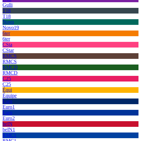
Gulli
T18
T18
Novo
Novo19
6ter
6ter
CSta
CStar
RMCS
RMCS
RMCD
RMCD
C25
C25
Équi
Équipe
Euro
Euro1
Euro
Euro2
beIN
beIN1
RMC1
RMC1