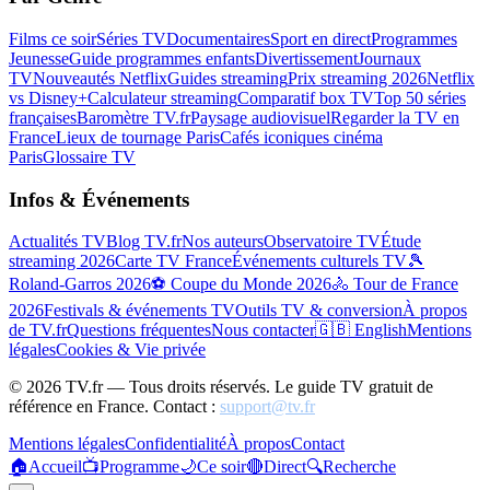
Films ce soir
Séries TV
Documentaires
Sport en direct
Programmes
Jeunesse
Guide programmes enfants
Divertissement
Journaux
TV
Nouveautés Netflix
Guides streaming
Prix streaming 2026
Netflix
vs Disney+
Calculateur streaming
Comparatif box TV
Top 50 séries
françaises
Baromètre TV.fr
Paysage audiovisuel
Regarder la TV en
France
Lieux de tournage Paris
Cafés iconiques cinéma
Paris
Glossaire TV
Infos & Événements
Actualités TV
Blog TV.fr
Nos auteurs
Observatoire TV
Étude
streaming 2026
Carte TV France
Événements culturels TV
🎾
Roland-Garros 2026
⚽ Coupe du Monde 2026
🚴 Tour de France
2026
Festivals & événements TV
Outils TV & conversion
À propos
de TV.fr
Questions fréquentes
Nous contacter
🇬🇧 English
Mentions
légales
Cookies & Vie privée
©
2026
TV.fr — Tous droits réservés. Le guide TV gratuit de
référence en France. Contact :
support@tv.fr
Mentions légales
Confidentialité
À propos
Contact
🏠
Accueil
📺
Programme
🌙
Ce soir
🔴
Direct
🔍
Recherche