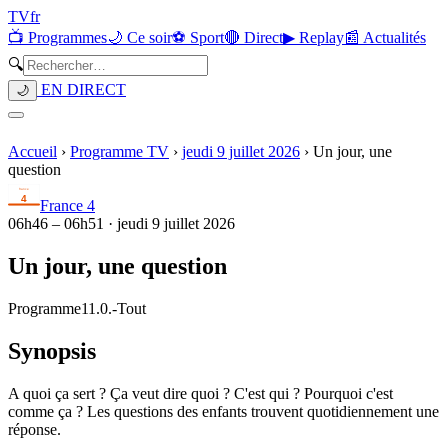
TV
fr
📺 Programmes
🌙 Ce soir
⚽ Sport
🔴 Direct
▶ Replay
📰 Actualités
🔍
EN DIRECT
🌙
Accueil
›
Programme TV
›
jeudi 9 juillet 2026
›
Un jour, une
question
France 4
06h46
–
06h51
·
jeudi 9 juillet 2026
Un jour, une question
Programme
11.0.
-
Tout
Synopsis
A quoi ça sert ? Ça veut dire quoi ? C'est qui ? Pourquoi c'est
comme ça ? Les questions des enfants trouvent quotidiennement une
réponse.