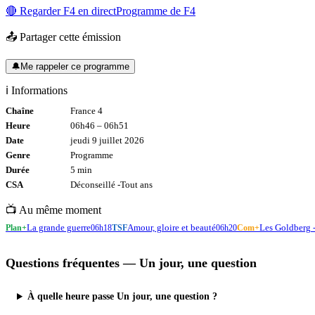
🔴 Regarder
F4
en direct
Programme de
F4
📤 Partager cette émission
🔔
Me rappeler ce programme
ℹ️ Informations
Chaîne
France 4
Heure
06h46
–
06h51
Date
jeudi 9 juillet 2026
Genre
Programme
Durée
5
min
CSA
Déconseillé -
Tout
ans
📺 Au même moment
La grande guerre
Amour, gloire et beauté
Les Goldberg 
Plan+
06h18
TSF
06h20
Com+
Questions fréquentes —
Un jour, une question
À quelle heure passe Un jour, une question ?