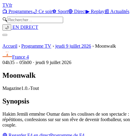
TV
fr
📺 Programmes
🌙 Ce soir
⚽ Sport
🔴 Direct
▶ Replay
📰 Actualités
🔍
EN DIRECT
🌙
Accueil
›
Programme TV
›
jeudi 9 juillet 2026
›
Moonwalk
France 4
04h35
–
05h00
·
jeudi 9 juillet 2026
Moonwalk
Magazine
1.0.
-
Tout
Synopsis
Hakim Jemili emmène Oumar dans les coulisses de son spectacle :
répétitions, confessions sur sur son rêve de devenir footballeur, son
couple.
🔴 Regarder
F4
en direct
Programme de
F4