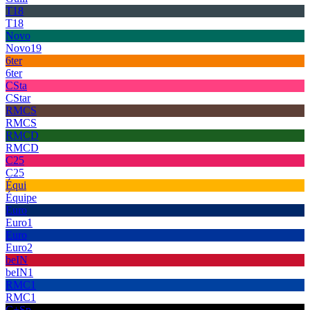
T18
T18
Novo
Novo19
6ter
6ter
CSta
CStar
RMCS
RMCS
RMCD
RMCD
C25
C25
Équi
Équipe
Euro
Euro1
Euro
Euro2
beIN
beIN1
RMC1
RMC1
C+Sp