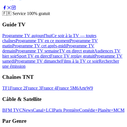
🇫🇷
Service 100% gratuit
Guide TV
Programme TV aujourd'hui
Ce soir à la TV — toutes
chaînes
Programme TV en ce moment
Programme TV
matin
Programme TV cet après-midi
Programme TV
demain
Programme TV semaine
TV en direct gratuit
Audiences TV
hier soir
Sport TV en direct
France TV replay gratuit
Programme TV
samedi
Programme TV dimanche
Films à la TV ce soir
Rechercher
une émission
Chaînes TNT
TF1
France 2
France 3
France 4
France 5
M6
Arte
W9
Câble & Satellite
BFM TV
CNews
Canal+
LCI
Paris Première
Comédie+
Planète+
MCM
Par Genre