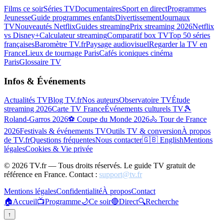
Films ce soir
Séries TV
Documentaires
Sport en direct
Programmes
Jeunesse
Guide programmes enfants
Divertissement
Journaux
TV
Nouveautés Netflix
Guides streaming
Prix streaming 2026
Netflix
vs Disney+
Calculateur streaming
Comparatif box TV
Top 50 séries
françaises
Baromètre TV.fr
Paysage audiovisuel
Regarder la TV en
France
Lieux de tournage Paris
Cafés iconiques cinéma
Paris
Glossaire TV
Infos & Événements
Actualités TV
Blog TV.fr
Nos auteurs
Observatoire TV
Étude
streaming 2026
Carte TV France
Événements culturels TV
🎾
Roland-Garros 2026
⚽ Coupe du Monde 2026
🚴 Tour de France
2026
Festivals & événements TV
Outils TV & conversion
À propos
de TV.fr
Questions fréquentes
Nous contacter
🇬🇧 English
Mentions
légales
Cookies & Vie privée
©
2026
TV.fr — Tous droits réservés. Le guide TV gratuit de
référence en France. Contact :
support@tv.fr
Mentions légales
Confidentialité
À propos
Contact
🏠
Accueil
📺
Programme
🌙
Ce soir
🔴
Direct
🔍
Recherche
↑