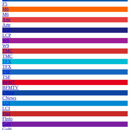
F5
M6
M6
Arte
Arte
LCP
LCP
W9
W9
TMC
TMC
TFX
TFX
TSF
TSF
BFMT
BFMTV
CNew
CNews
LCI
LCI
FInf
FInfo
Gull
Gulli