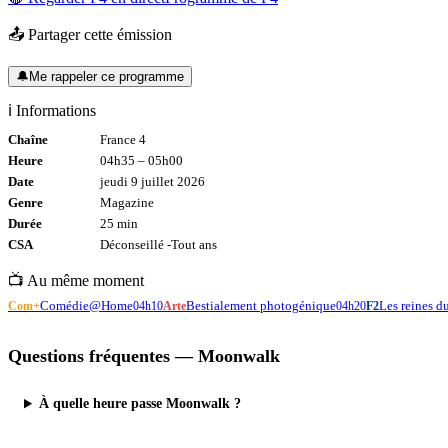
📤 Partager cette émission
🔔
Me rappeler ce programme
ℹ️ Informations
Chaîne
France 4
Heure
04h35
–
05h00
Date
jeudi 9 juillet 2026
Genre
Magazine
Durée
25
min
CSA
Déconseillé -
Tout
ans
📺 Au même moment
Comédie@Home
Bestialement photogénique
Les reines d
Com+
04h10
Arte
04h20
F2
Questions fréquentes —
Moonwalk
À quelle heure passe Moonwalk ?