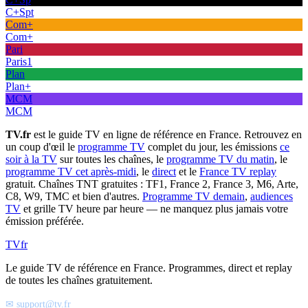
C+Spt
Com+
Com+
Pari
Paris1
Plan
Plan+
MCM
MCM
TV.fr
est le guide TV en ligne de référence en France. Retrouvez en
un coup d'œil le
programme TV
complet du jour, les émissions
ce
soir à la TV
sur toutes les chaînes, le
programme TV du matin
, le
programme TV cet après-midi
, le
direct
et le
France TV replay
gratuit. Chaînes TNT gratuites : TF1, France 2, France 3, M6, Arte,
C8, W9, TMC et bien d'autres.
Programme TV demain
,
audiences
TV
et grille TV heure par heure — ne manquez plus jamais votre
émission préférée.
TV
fr
Le guide TV de référence en France. Programmes, direct et replay
de toutes les chaînes gratuitement.
✉ support@tv.fr