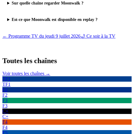
Sur quelle chaîne regarder Moonwalk ?
Est-ce que Moonwalk est disponible en replay ?
← Programme TV du
jeudi 9 juillet 2026
🌙 Ce soir à la TV
Toutes les
chaînes
Voir toutes les chaînes →
TF1
TF1
F2
F2
F3
F3
C+
C+
F4
F4
F5