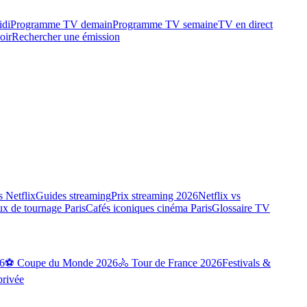
idi
Programme TV demain
Programme TV semaine
TV en direct
oir
Rechercher une émission
 Netflix
Guides streaming
Prix streaming 2026
Netflix vs
ux de tournage Paris
Cafés iconiques cinéma Paris
Glossaire TV
6
⚽ Coupe du Monde 2026
🚴 Tour de France 2026
Festivals &
privée