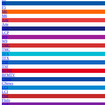
F5
F5
M6
M6
Arte
Arte
LCP
LCP
W9
W9
TMC
TMC
TFX
TFX
TSF
TSF
BFMT
BFMTV
CNew
CNews
LCI
LCI
FInf
FInfo
Gull