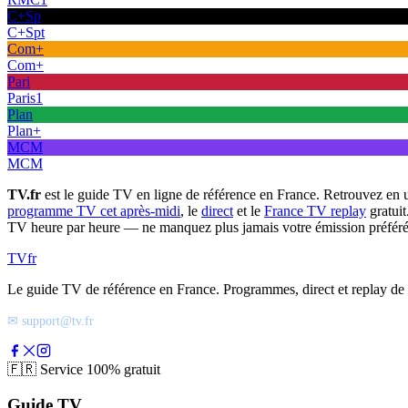
C+Sp
C+Spt
Com+
Com+
Pari
Paris1
Plan
Plan+
MCM
MCM
TV.fr
est le guide TV en ligne de référence en France. Retrouvez en 
programme TV cet après-midi
, le
direct
et le
France TV replay
gratuit
TV heure par heure — ne manquez plus jamais votre émission préféré
TV
fr
Le guide TV de référence en France. Programmes, direct et replay de t
✉ support@tv.fr
🇫🇷
Service 100% gratuit
Guide TV