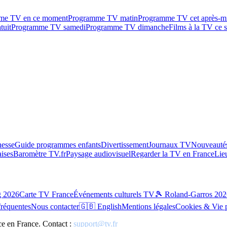
me TV en ce moment
Programme TV matin
Programme TV cet après-m
tuit
Programme TV samedi
Programme TV dimanche
Films à la TV ce s
esse
Guide programmes enfants
Divertissement
Journaux TV
Nouveautés
aises
Baromètre TV.fr
Paysage audiovisuel
Regarder la TV en France
Lie
g 2026
Carte TV France
Événements culturels TV
🎾 Roland-Garros 202
fréquentes
Nous contacter
🇬🇧 English
Mentions légales
Cookies & Vie 
ce en France. Contact :
support@tv.fr