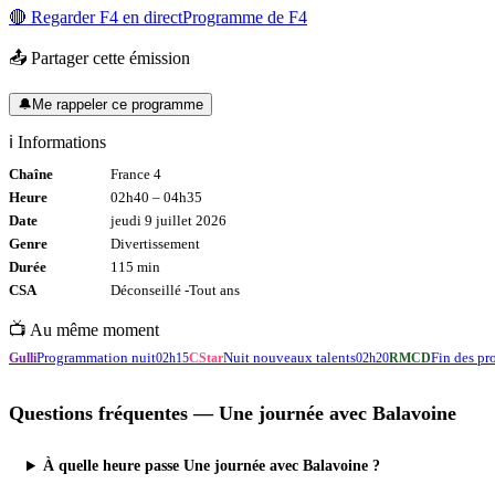
🔴 Regarder
F4
en direct
Programme de
F4
📤 Partager cette émission
🔔
Me rappeler ce programme
ℹ️ Informations
Chaîne
France 4
Heure
02h40
–
04h35
Date
jeudi 9 juillet 2026
Genre
Divertissement
Durée
115
min
CSA
Déconseillé -
Tout
ans
📺 Au même moment
Programmation nuit
Nuit nouveaux talents
Fin des p
Gulli
02h15
CStar
02h20
RMCD
Questions fréquentes —
Une journée avec Balavoine
À quelle heure passe Une journée avec Balavoine ?