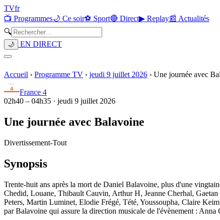
TV
fr
📺 Programmes
🌙 Ce soir
⚽ Sport
🔴 Direct
▶ Replay
📰 Actualités
🔍
EN DIRECT
🌙
Accueil
›
Programme TV
›
jeudi 9 juillet 2026
›
Une journée avec Ba
France 4
02h40
–
04h35
·
jeudi 9 juillet 2026
Une journée avec Balavoine
Divertissement
-
Tout
Synopsis
Trente-huit ans après la mort de Daniel Balavoine, plus d'une vingtain
Chedid, Louane, Thibault Cauvin, Arthur H, Jeanne Cherhal, Gaetan 
Peters, Martin Luminet, Elodie Frégé, Tété, Youssoupha, Claire Keim, 
par Balavoine qui assure la direction musicale de l'évènement : Anna