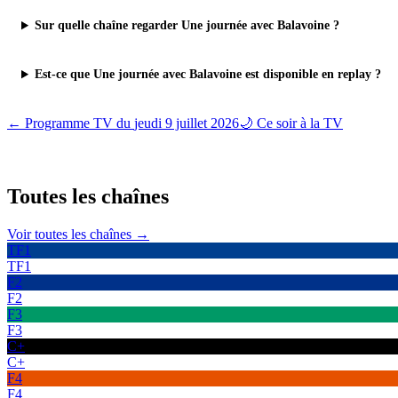
Sur quelle chaîne regarder Une journée avec Balavoine ?
Est-ce que Une journée avec Balavoine est disponible en replay ?
← Programme TV du
jeudi 9 juillet 2026
🌙 Ce soir à la TV
Toutes les
chaînes
Voir toutes les chaînes →
TF1
TF1
F2
F2
F3
F3
C+
C+
F4
F4