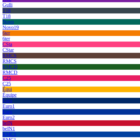
Gulli
T18
T18
Novo
Novo19
6ter
6ter
CSta
CStar
RMCS
RMCS
RMCD
RMCD
C25
C25
Équi
Équipe
Euro
Euro1
Euro
Euro2
beIN
beIN1
RMC1
RMC1