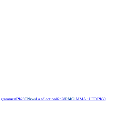
rogrammes
La sélection
MMA : UFC
02h28
CNews
02h28
RMC1
02h30