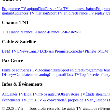
Programme TV aujourd'hui
Ce soir à la TV — toutes chaînes
Program
gratuit
Audiences TV hier soir
Sport TV en direct
France TV replay gra
Chaînes TNT
TF1
France 2
France 3
France 4
France 5
M6
Arte
W9
Câble & Satellite
BFM TV
CNews
Canal+
LCI
Paris Première
Comédie+
Planète+
MCM
Par Genre
Films ce soir
Séries TV
Documentaires
Sport en direct
Programmes Jeun
Disney+
Calculateur streaming
Comparatif box TV
Top 50 séries franç
Infos & Événements
Actualités TV
Blog TV.fr
Nos auteurs
Observatoire TV
Étude streamin
événements TV
Outils TV & conversion
À propos de TV.fr
Questions 
©
2026
TV.fr — Tous droits réservés. Le guide TV gratuit de référen