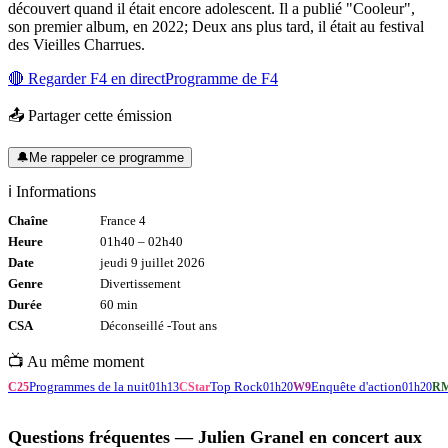
découvert quand il était encore adolescent. Il a publié "Cooleur",
son premier album, en 2022; Deux ans plus tard, il était au festival
des Vieilles Charrues.
🔴 Regarder
F4
en direct
Programme de
F4
📤 Partager cette émission
🔔
Me rappeler ce programme
ℹ️ Informations
Chaîne
France 4
Heure
01h40
–
02h40
Date
jeudi 9 juillet 2026
Genre
Divertissement
Durée
60
min
CSA
Déconseillé -
Tout
ans
📺 Au même moment
Programmes de la nuit
Top Rock
Enquête d'action
C25
01h13
CStar
01h20
W9
01h20
R
Questions fréquentes —
Julien Granel en concert aux