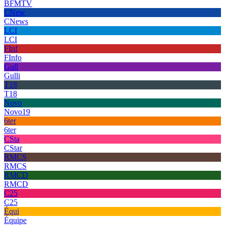
BFMTV
CNew
CNews
LCI
LCI
FInf
FInfo
Gull
Gulli
T18
T18
Novo
Novo19
6ter
6ter
CSta
CStar
RMCS
RMCS
RMCD
RMCD
C25
C25
Équi
Équipe