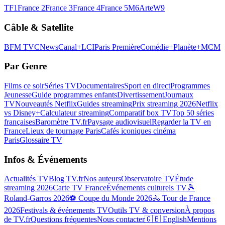
TF1
France 2
France 3
France 4
France 5
M6
Arte
W9
Câble & Satellite
BFM TV
CNews
Canal+
LCI
Paris Première
Comédie+
Planète+
MCM
Par Genre
Films ce soir
Séries TV
Documentaires
Sport en direct
Programmes
Jeunesse
Guide programmes enfants
Divertissement
Journaux
TV
Nouveautés Netflix
Guides streaming
Prix streaming 2026
Netflix
vs Disney+
Calculateur streaming
Comparatif box TV
Top 50 séries
françaises
Baromètre TV.fr
Paysage audiovisuel
Regarder la TV en
France
Lieux de tournage Paris
Cafés iconiques cinéma
Paris
Glossaire TV
Infos & Événements
Actualités TV
Blog TV.fr
Nos auteurs
Observatoire TV
Étude
streaming 2026
Carte TV France
Événements culturels TV
🎾
Roland-Garros 2026
⚽ Coupe du Monde 2026
🚴 Tour de France
2026
Festivals & événements TV
Outils TV & conversion
À propos
de TV.fr
Questions fréquentes
Nous contacter
🇬🇧 English
Mentions