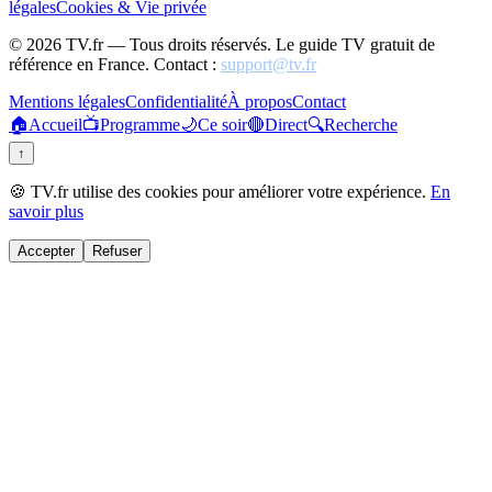
légales
Cookies & Vie privée
©
2026
TV.fr — Tous droits réservés. Le guide TV gratuit de
référence en France. Contact :
support@tv.fr
Mentions légales
Confidentialité
À propos
Contact
🏠
Accueil
📺
Programme
🌙
Ce soir
🔴
Direct
🔍
Recherche
↑
🍪 TV.fr utilise des cookies pour améliorer votre expérience.
En
savoir plus
Accepter
Refuser