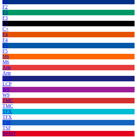
F2
F2
F3
F3
C+
C+
F4
F4
F5
F5
M6
M6
Arte
Arte
LCP
LCP
W9
W9
TMC
TMC
TFX
TFX
TSF
TSF
BFMT