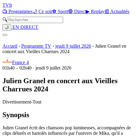
TV
fr
📺 Programmes
🌙 Ce soir
⚽ Sport
🔴 Direct
▶ Replay
📰 Actualités
🔍
EN DIRECT
🌙
Accueil
›
Programme TV
›
jeudi 9 juillet 2026
›
Julien Granel en
concert aux Vieilles Charrues 2024
France 4
01h40
–
02h40
·
jeudi 9 juillet 2026
Julien Granel en concert aux Vieilles
Charrues 2024
Divertissement
-
Tout
Synopsis
Julien Granel écrit des chansons pop lumineuses, accompagnées de
clips délurés et bariolés influencés par l'univers de Mika, qu'il a