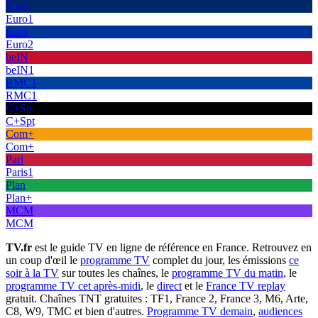
Euro
Euro1
Euro
Euro2
beIN
beIN1
RMC1
RMC1
C+Sp
C+Spt
Com+
Com+
Pari
Paris1
Plan
Plan+
MCM
MCM
TV.fr
est le guide TV en ligne de référence en France. Retrouvez en
un coup d'œil le
programme TV
complet du jour, les émissions
ce
soir à la TV
sur toutes les chaînes, le
programme TV du matin
, le
programme TV cet après-midi
, le
direct
et le
France TV replay
gratuit. Chaînes TNT gratuites : TF1, France 2, France 3, M6, Arte,
C8, W9, TMC et bien d'autres.
Programme TV demain
,
audiences