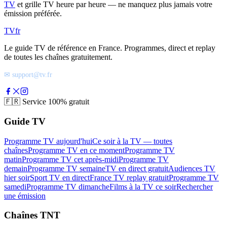
TV
et grille TV heure par heure — ne manquez plus jamais votre
émission préférée.
TV
fr
Le guide TV de référence en France. Programmes, direct et replay
de toutes les chaînes gratuitement.
✉ support@tv.fr
🇫🇷
Service 100% gratuit
Guide TV
Programme TV aujourd'hui
Ce soir à la TV — toutes
chaînes
Programme TV en ce moment
Programme TV
matin
Programme TV cet après-midi
Programme TV
demain
Programme TV semaine
TV en direct gratuit
Audiences TV
hier soir
Sport TV en direct
France TV replay gratuit
Programme TV
samedi
Programme TV dimanche
Films à la TV ce soir
Rechercher
une émission
Chaînes TNT