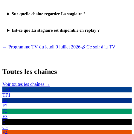
Sur quelle chaîne regarder La stagiaire ?
Est-ce que La stagiaire est disponible en replay ?
← Programme TV du
jeudi 9 juillet 2026
🌙 Ce soir à la TV
Toutes les
chaînes
Voir toutes les chaînes →
TF1
TF1
F2
F2
F3
F3
C+
C+
F4