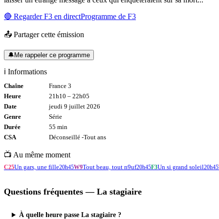
🔴 Regarder
F3
en direct
Programme de
F3
📤 Partager cette émission
🔔
Me rappeler ce programme
ℹ️ Informations
Chaîne
France 3
Heure
21h10
–
22h05
Date
jeudi 9 juillet 2026
Genre
Série
Durée
55
min
CSA
Déconseillé -
Tout
ans
📺 Au même moment
Un gars, une fille
Tout beau, tout n9uf
Un si grand soleil
C25
20h45
W9
20h45
F3
20h45
Questions fréquentes —
La stagiaire
À quelle heure passe La stagiaire ?