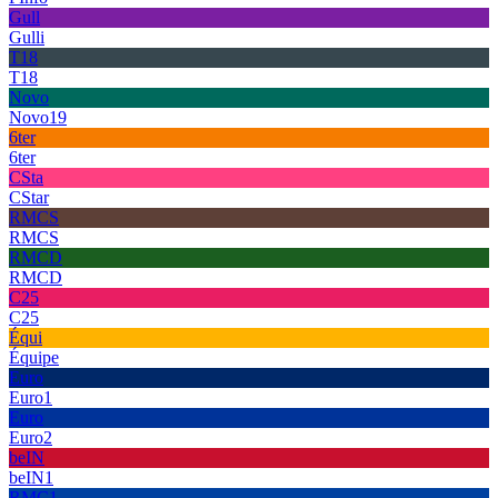
Gull
Gulli
T18
T18
Novo
Novo19
6ter
6ter
CSta
CStar
RMCS
RMCS
RMCD
RMCD
C25
C25
Équi
Équipe
Euro
Euro1
Euro
Euro2
beIN
beIN1
RMC1