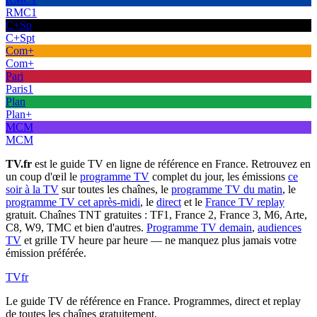
RMC1
C+Sp
C+Spt
Com+
Com+
Pari
Paris1
Plan
Plan+
MCM
MCM
TV.fr
est le guide TV en ligne de référence en France. Retrouvez en
un coup d'œil le
programme TV
complet du jour, les émissions
ce
soir à la TV
sur toutes les chaînes, le
programme TV du matin
, le
programme TV cet après-midi
, le
direct
et le
France TV replay
gratuit. Chaînes TNT gratuites : TF1, France 2, France 3, M6, Arte,
C8, W9, TMC et bien d'autres.
Programme TV demain
,
audiences
TV
et grille TV heure par heure — ne manquez plus jamais votre
émission préférée.
TV
fr
Le guide TV de référence en France. Programmes, direct et replay
de toutes les chaînes gratuitement.