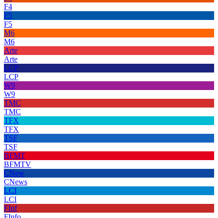
F4
F5
F5
M6
M6
Arte
Arte
LCP
LCP
W9
W9
TMC
TMC
TFX
TFX
TSF
TSF
BFMT
BFMTV
CNew
CNews
LCI
LCI
FInf
FInfo