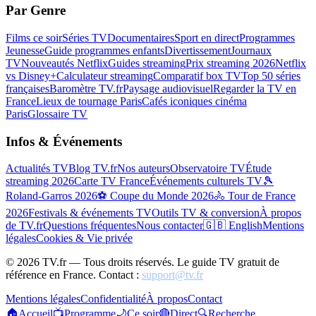
Par Genre
Films ce soir
Séries TV
Documentaires
Sport en direct
Programmes
Jeunesse
Guide programmes enfants
Divertissement
Journaux
TV
Nouveautés Netflix
Guides streaming
Prix streaming 2026
Netflix
vs Disney+
Calculateur streaming
Comparatif box TV
Top 50 séries
françaises
Baromètre TV.fr
Paysage audiovisuel
Regarder la TV en
France
Lieux de tournage Paris
Cafés iconiques cinéma
Paris
Glossaire TV
Infos & Événements
Actualités TV
Blog TV.fr
Nos auteurs
Observatoire TV
Étude
streaming 2026
Carte TV France
Événements culturels TV
🎾
Roland-Garros 2026
⚽ Coupe du Monde 2026
🚴 Tour de France
2026
Festivals & événements TV
Outils TV & conversion
À propos
de TV.fr
Questions fréquentes
Nous contacter
🇬🇧 English
Mentions
légales
Cookies & Vie privée
©
2026
TV.fr — Tous droits réservés. Le guide TV gratuit de
référence en France. Contact :
support@tv.fr
Mentions légales
Confidentialité
À propos
Contact
🏠
Accueil
📺
Programme
🌙
Ce soir
🔴
Direct
🔍
Recherche