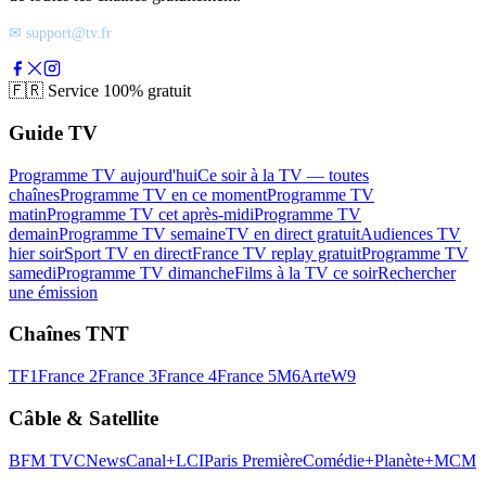
✉ support@tv.fr
🇫🇷
Service 100% gratuit
Guide TV
Programme TV aujourd'hui
Ce soir à la TV — toutes
chaînes
Programme TV en ce moment
Programme TV
matin
Programme TV cet après-midi
Programme TV
demain
Programme TV semaine
TV en direct gratuit
Audiences TV
hier soir
Sport TV en direct
France TV replay gratuit
Programme TV
samedi
Programme TV dimanche
Films à la TV ce soir
Rechercher
une émission
Chaînes TNT
TF1
France 2
France 3
France 4
France 5
M6
Arte
W9
Câble & Satellite
BFM TV
CNews
Canal+
LCI
Paris Première
Comédie+
Planète+
MCM