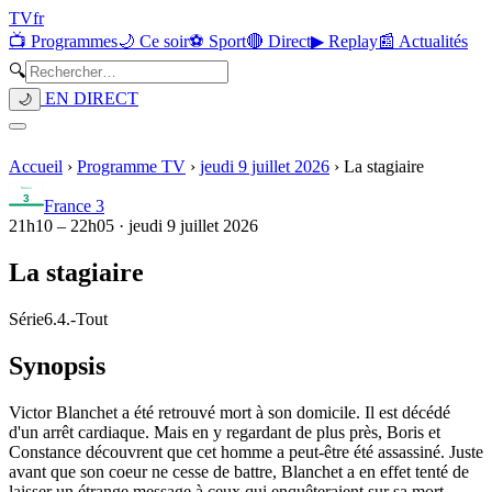
TV
fr
📺 Programmes
🌙 Ce soir
⚽ Sport
🔴 Direct
▶ Replay
📰 Actualités
🔍
EN DIRECT
🌙
Accueil
›
Programme TV
›
jeudi 9 juillet 2026
›
La stagiaire
France 3
21h10
–
22h05
·
jeudi 9 juillet 2026
La stagiaire
Série
6.4.
-
Tout
Synopsis
Victor Blanchet a été retrouvé mort à son domicile. Il est décédé
d'un arrêt cardiaque. Mais en y regardant de plus près, Boris et
Constance découvrent que cet homme a peut-être été assassiné. Juste
avant que son coeur ne cesse de battre, Blanchet a en effet tenté de
laisser un étrange message à ceux qui enquêteraient sur sa mort...