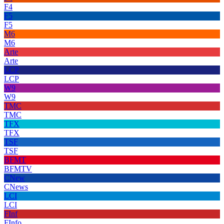
F4
F5
F5
M6
M6
Arte
Arte
LCP
LCP
W9
W9
TMC
TMC
TFX
TFX
TSF
TSF
BFMT
BFMTV
CNew
CNews
LCI
LCI
FInf
FInfo