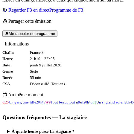
🔴 Regarder
F3
en direct
Programme de
F3
📤 Partager cette émission
🔔
Me rappeler ce programme
ℹ️ Informations
Chaîne
France 3
Heure
21h10
–
22h05
Date
jeudi 9 juillet 2026
Genre
Série
Durée
55
min
CSA
Déconseillé -
Tout
ans
📺 Au même moment
Un gars, une fille
Tout beau, tout n9uf
Un si grand soleil
C25
20h45
W9
20h45
F3
20h45
Questions fréquentes —
La stagiaire
À quelle heure passe La stagiaire ?