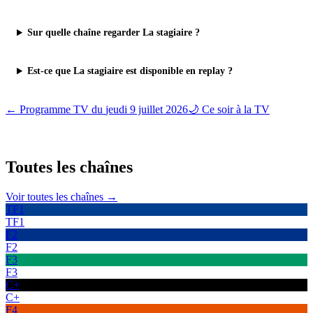
Sur quelle chaîne regarder La stagiaire ?
Est-ce que La stagiaire est disponible en replay ?
← Programme TV du
jeudi 9 juillet 2026
🌙 Ce soir à la TV
Toutes les
chaînes
Voir toutes les chaînes →
TF1
TF1
F2
F2
F3
F3
C+
C+
F4