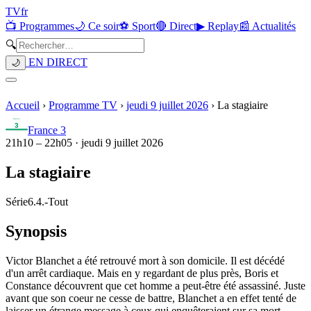
TV
fr
📺 Programmes
🌙 Ce soir
⚽ Sport
🔴 Direct
▶ Replay
📰 Actualités
🔍
EN DIRECT
🌙
Accueil
›
Programme TV
›
jeudi 9 juillet 2026
›
La stagiaire
France 3
21h10
–
22h05
·
jeudi 9 juillet 2026
La stagiaire
Série
6.4.
-
Tout
Synopsis
Victor Blanchet a été retrouvé mort à son domicile. Il est décédé
d'un arrêt cardiaque. Mais en y regardant de plus près, Boris et
Constance découvrent que cet homme a peut-être été assassiné. Juste
avant que son coeur ne cesse de battre, Blanchet a en effet tenté de
laisser un étrange message à ceux qui enquêteraient sur sa mort...