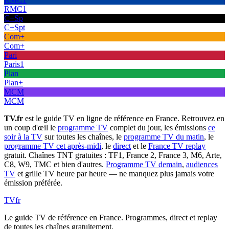
RMC1
C+Sp
C+Spt
Com+
Com+
Pari
Paris1
Plan
Plan+
MCM
MCM
TV.fr
est le guide TV en ligne de référence en France. Retrouvez en
un coup d'œil le
programme TV
complet du jour, les émissions
ce
soir à la TV
sur toutes les chaînes, le
programme TV du matin
, le
programme TV cet après-midi
, le
direct
et le
France TV replay
gratuit. Chaînes TNT gratuites : TF1, France 2, France 3, M6, Arte,
C8, W9, TMC et bien d'autres.
Programme TV demain
,
audiences
TV
et grille TV heure par heure — ne manquez plus jamais votre
émission préférée.
TV
fr
Le guide TV de référence en France. Programmes, direct et replay
de toutes les chaînes gratuitement.