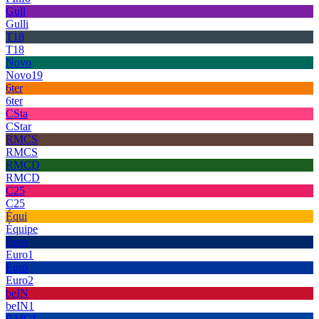
Gull
Gulli
T18
T18
Novo
Novo19
6ter
6ter
CSta
CStar
RMCS
RMCS
RMCD
RMCD
C25
C25
Équi
Équipe
Euro
Euro1
Euro
Euro2
beIN
beIN1
RMC1