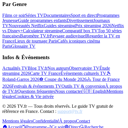
Par Genre
Films ce soir
Séries TV
Documentaires
Sport en direct
Programmes
Jeunesse
Guide programmes enfants
Divertissement
Journaux
TV
Nouveautés Netflix
Guides streaming
Prix streaming 2026
Netflix
vs Disney+
Calculateur streaming
Comparatif box TV
Top 50 séries
françaises
Baromètre TV.fr
Paysage audiovisuel
Regarder la TV en
France
Lieux de tournage Paris
Cafés iconiques cinéma
Paris
Glossaire TV
Infos & Événements
Actualités TV
Blog TV.fr
Nos auteurs
Observatoire TV
Étude
streaming 2026
Carte TV France
Événements culturels TV
🎾
Roland-Garros 2026
⚽ Coupe du Monde 2026
🚴 Tour de France
2026
Festivals & événements TV
Outils TV & conversion
À propos
de TV.fr
Questions fréquentes
Nous contacter
🇬🇧 English
Mentions
légales
Cookies & Vie privée
©
2026
TV.fr — Tous droits réservés. Le guide TV gratuit de
référence en France. Contact :
support@tv.fr
Mentions légales
Confidentialité
À propos
Contact
🏠
Accueil
📺
Programme
🌙
Ce soir
🔴
Direct
🔍
Recherche