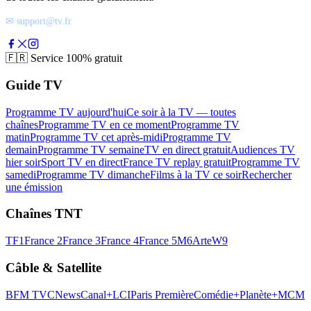
✉ support@tv.fr
🇫🇷
Service 100% gratuit
Guide TV
Programme TV aujourd'hui
Ce soir à la TV — toutes
chaînes
Programme TV en ce moment
Programme TV
matin
Programme TV cet après-midi
Programme TV
demain
Programme TV semaine
TV en direct gratuit
Audiences TV
hier soir
Sport TV en direct
France TV replay gratuit
Programme TV
samedi
Programme TV dimanche
Films à la TV ce soir
Rechercher
une émission
Chaînes TNT
TF1
France 2
France 3
France 4
France 5
M6
Arte
W9
Câble & Satellite
BFM TV
CNews
Canal+
LCI
Paris Première
Comédie+
Planète+
MCM