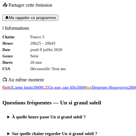
📤 Partager cette émission
🔔
Me rappeler ce programme
ℹ️ Informations
Chaîne
France 3
Heure
20h25
–
20h45
Date
jeudi 9 juillet 2026
Genre
Série
Durée
20
min
CSA
Déconseillé -
Tout
ans
📺 Au même moment
L'arme fatale
Un gars, une fille
Desperate Housewives
Paris1
20h00
C25
20h00
6ter
20h0
Questions fréquentes —
Un si grand soleil
À quelle heure passe Un si grand soleil ?
Sur quelle chaîne regarder Un si grand soleil ?