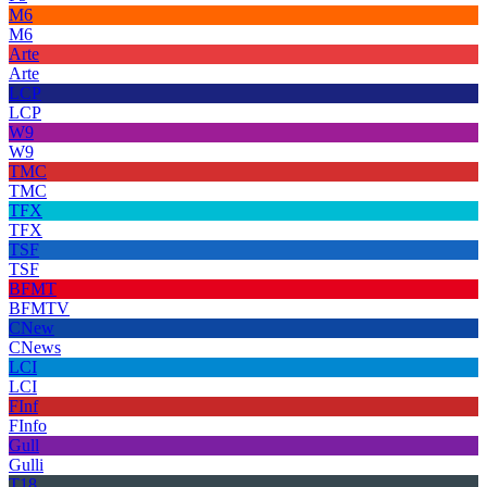
M6
M6
Arte
Arte
LCP
LCP
W9
W9
TMC
TMC
TFX
TFX
TSF
TSF
BFMT
BFMTV
CNew
CNews
LCI
LCI
FInf
FInfo
Gull
Gulli
T18