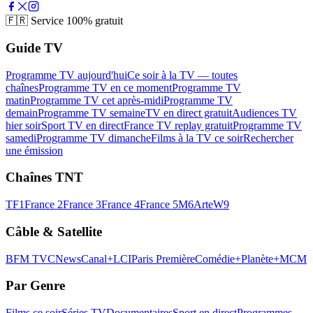
🇫🇷
Service 100% gratuit
Guide TV
Programme TV aujourd'hui
Ce soir à la TV — toutes
chaînes
Programme TV en ce moment
Programme TV
matin
Programme TV cet après-midi
Programme TV
demain
Programme TV semaine
TV en direct gratuit
Audiences TV
hier soir
Sport TV en direct
France TV replay gratuit
Programme TV
samedi
Programme TV dimanche
Films à la TV ce soir
Rechercher
une émission
Chaînes TNT
TF1
France 2
France 3
France 4
France 5
M6
Arte
W9
Câble & Satellite
BFM TV
CNews
Canal+
LCI
Paris Première
Comédie+
Planète+
MCM
Par Genre
Films ce soir
Séries TV
Documentaires
Sport en direct
Programmes