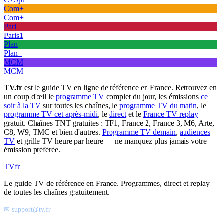
Com+
Com+
Pari
Paris1
Plan
Plan+
MCM
MCM
TV.fr
est le guide TV en ligne de référence en France. Retrouvez en
un coup d'œil le
programme TV
complet du jour, les émissions
ce
soir à la TV
sur toutes les chaînes, le
programme TV du matin
, le
programme TV cet après-midi
, le
direct
et le
France TV replay
gratuit. Chaînes TNT gratuites : TF1, France 2, France 3, M6, Arte,
C8, W9, TMC et bien d'autres.
Programme TV demain
,
audiences
TV
et grille TV heure par heure — ne manquez plus jamais votre
émission préférée.
TV
fr
Le guide TV de référence en France. Programmes, direct et replay
de toutes les chaînes gratuitement.
✉ support@tv.fr