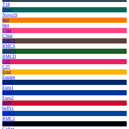
T18
Novo
Novo19
6ter
6ter
CSta
CStar
RMCS
RMCS
RMCD
RMCD
C25
C25
Équi
Équipe
Euro
Euro1
Euro
Euro2
beIN
beIN1
RMC1
RMC1
C+Sp
C+Spt