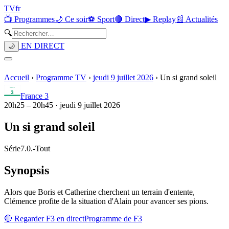
TV
fr
📺 Programmes
🌙 Ce soir
⚽ Sport
🔴 Direct
▶ Replay
📰 Actualités
🔍
EN DIRECT
🌙
Accueil
›
Programme TV
›
jeudi 9 juillet 2026
›
Un si grand soleil
France 3
20h25
–
20h45
·
jeudi 9 juillet 2026
Un si grand soleil
Série
7.0.
-
Tout
Synopsis
Alors que Boris et Catherine cherchent un terrain d'entente,
Clémence profite de la situation d'Alain pour avancer ses pions.
🔴 Regarder
F3
en direct
Programme de
F3