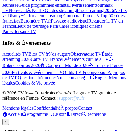
Jeunesse
Guide programmes enfants
Divertissement
Journaux
TV
Nouveautés Netflix
Guides streaming
Prix streaming 2026
Netflix
vs Disney+
Calculateur streaming
Comparatif box TV
Top 50 séries
françaises
Baromètre TV.fr
Paysage audiovisuel
Regarder la TV en
France
Lieux de tournage Paris
Cafés iconiques cinéma
Paris
Glossaire TV
Infos & Événements
Actualités TV
Blog TV.fr
Nos auteurs
Observatoire TV
Étude
streaming 2026
Carte TV France
Événements culturels TV
🎾
Roland-Garros 2026
⚽ Coupe du Monde 2026
🚴 Tour de France
2026
Festivals & événements TV
Outils TV & conversion
À propos
de TV.fr
Questions fréquentes
Nous contacter
🇬🇧 English
Mentions
légales
Cookies & Vie privée
©
2026
TV.fr — Tous droits réservés. Le guide TV gratuit de
référence en France. Contact :
support@tv.fr
Mentions légales
Confidentialité
À propos
Contact
🏠
Accueil
📺
Programme
🌙
Ce soir
🔴
Direct
🔍
Recherche
↑