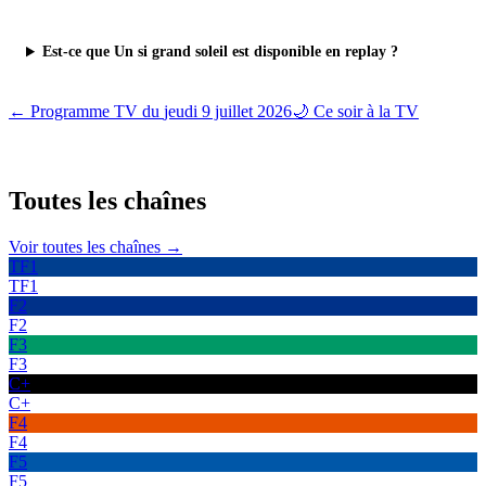
Est-ce que Un si grand soleil est disponible en replay ?
← Programme TV du
jeudi 9 juillet 2026
🌙 Ce soir à la TV
Toutes les
chaînes
Voir toutes les chaînes →
TF1
TF1
F2
F2
F3
F3
C+
C+
F4
F4
F5
F5