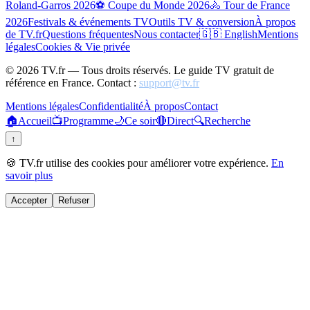
Roland-Garros 2026
⚽ Coupe du Monde 2026
🚴 Tour de France
2026
Festivals & événements TV
Outils TV & conversion
À propos
de TV.fr
Questions fréquentes
Nous contacter
🇬🇧 English
Mentions
légales
Cookies & Vie privée
©
2026
TV.fr — Tous droits réservés. Le guide TV gratuit de
référence en France. Contact :
support@tv.fr
Mentions légales
Confidentialité
À propos
Contact
🏠
Accueil
📺
Programme
🌙
Ce soir
🔴
Direct
🔍
Recherche
↑
🍪 TV.fr utilise des cookies pour améliorer votre expérience.
En
savoir plus
Accepter
Refuser