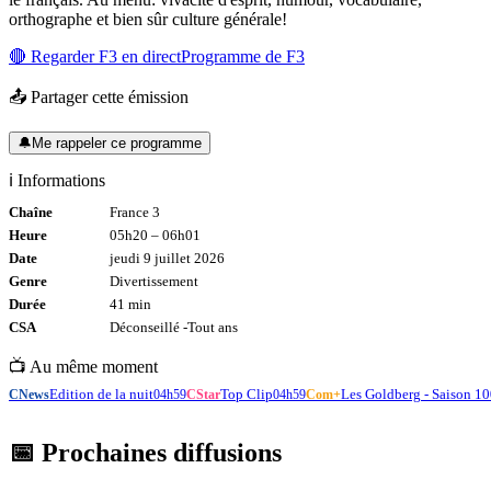
orthographe et bien sûr culture générale!
🔴 Regarder
F3
en direct
Programme de
F3
📤 Partager cette émission
🔔
Me rappeler ce programme
ℹ️ Informations
Chaîne
France 3
Heure
05h20
–
06h01
Date
jeudi 9 juillet 2026
Genre
Divertissement
Durée
41
min
CSA
Déconseillé -
Tout
ans
📺 Au même moment
Edition de la nuit
Top Clip
Les Goldberg - Saison 10
CNews
04h59
CStar
04h59
Com+
📅 Prochaines diffusions