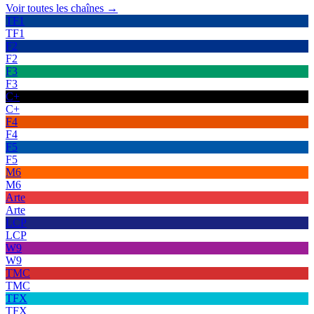
Voir toutes les chaînes →
TF1
TF1
F2
F2
F3
F3
C+
C+
F4
F4
F5
F5
M6
M6
Arte
Arte
LCP
LCP
W9
W9
TMC
TMC
TFX
TFX