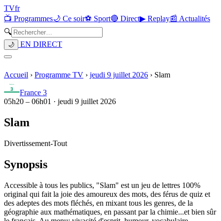
TV
fr
📺 Programmes
🌙 Ce soir
⚽ Sport
🔴 Direct
▶ Replay
📰 Actualités
🔍
EN DIRECT
🌙
Accueil
›
Programme TV
›
jeudi 9 juillet 2026
›
Slam
France 3
05h20
–
06h01
·
jeudi 9 juillet 2026
Slam
Divertissement
-
Tout
Synopsis
Accessible à tous les publics, "Slam" est un jeu de lettres 100%
original qui fait la joie des amoureux des mots, des férus de quiz et
des adeptes des mots fléchés, en mixant tous les genres, de la
géographie aux mathématiques, en passant par la chimie...et bien sûr
le français. Au menu: vivacité d'esprit, humour, vocabulaire,