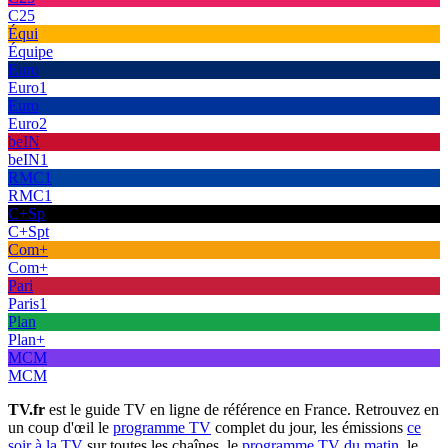
C25
Équi
Équipe
Euro
Euro1
Euro
Euro2
beIN
beIN1
RMC1
RMC1
C+Sp
C+Spt
Com+
Com+
Pari
Paris1
Plan
Plan+
MCM
MCM
TV.fr
est le guide TV en ligne de référence en France. Retrouvez en
un coup d'œil le
programme TV
complet du jour, les émissions
ce
soir à la TV
sur toutes les chaînes, le
programme TV du matin
, le