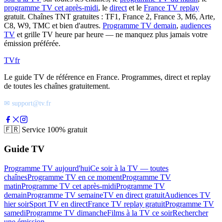
programme TV cet après-midi
, le
direct
et le
France TV replay
gratuit. Chaînes TNT gratuites : TF1, France 2, France 3, M6, Arte,
C8, W9, TMC et bien d'autres.
Programme TV demain
,
audiences
TV
et grille TV heure par heure — ne manquez plus jamais votre
émission préférée.
TV
fr
Le guide TV de référence en France. Programmes, direct et replay
de toutes les chaînes gratuitement.
✉ support@tv.fr
🇫🇷
Service 100% gratuit
Guide TV
Programme TV aujourd'hui
Ce soir à la TV — toutes
chaînes
Programme TV en ce moment
Programme TV
matin
Programme TV cet après-midi
Programme TV
demain
Programme TV semaine
TV en direct gratuit
Audiences TV
hier soir
Sport TV en direct
France TV replay gratuit
Programme TV
samedi
Programme TV dimanche
Films à la TV ce soir
Rechercher
une émission