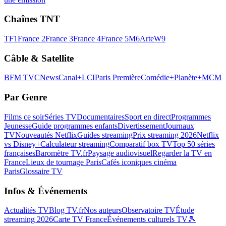
Chaînes TNT
TF1
France 2
France 3
France 4
France 5
M6
Arte
W9
Câble & Satellite
BFM TV
CNews
Canal+
LCI
Paris Première
Comédie+
Planète+
MCM
Par Genre
Films ce soir
Séries TV
Documentaires
Sport en direct
Programmes
Jeunesse
Guide programmes enfants
Divertissement
Journaux
TV
Nouveautés Netflix
Guides streaming
Prix streaming 2026
Netflix
vs Disney+
Calculateur streaming
Comparatif box TV
Top 50 séries
françaises
Baromètre TV.fr
Paysage audiovisuel
Regarder la TV en
France
Lieux de tournage Paris
Cafés iconiques cinéma
Paris
Glossaire TV
Infos & Événements
Actualités TV
Blog TV.fr
Nos auteurs
Observatoire TV
Étude
streaming 2026
Carte TV France
Événements culturels TV
🎾