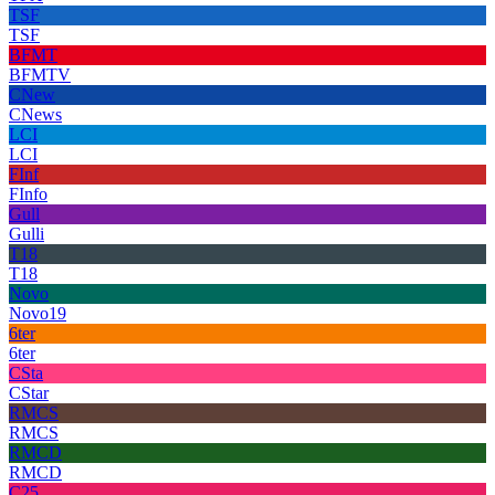
TSF
TSF
BFMT
BFMTV
CNew
CNews
LCI
LCI
FInf
FInfo
Gull
Gulli
T18
T18
Novo
Novo19
6ter
6ter
CSta
CStar
RMCS
RMCS
RMCD
RMCD
C25