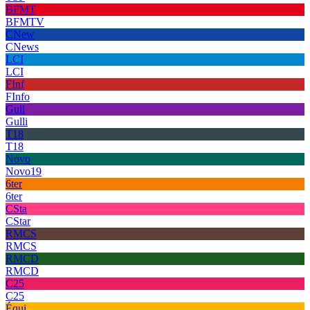
BFMT
BFMTV
CNew
CNews
LCI
LCI
FInf
FInfo
Gull
Gulli
T18
T18
Novo
Novo19
6ter
6ter
CSta
CStar
RMCS
RMCS
RMCD
RMCD
C25
C25
Équi