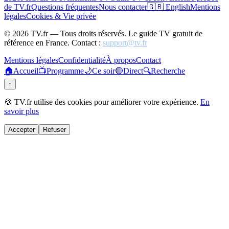
de TV.fr
Questions fréquentes
Nous contacter
🇬🇧 English
Mentions
légales
Cookies & Vie privée
©
2026
TV.fr — Tous droits réservés. Le guide TV gratuit de
référence en France. Contact :
support@tv.fr
Mentions légales
Confidentialité
À propos
Contact
🏠
Accueil
📺
Programme
🌙
Ce soir
🔴
Direct
🔍
Recherche
↑
🍪 TV.fr utilise des cookies pour améliorer votre expérience.
En
savoir plus
Accepter
Refuser