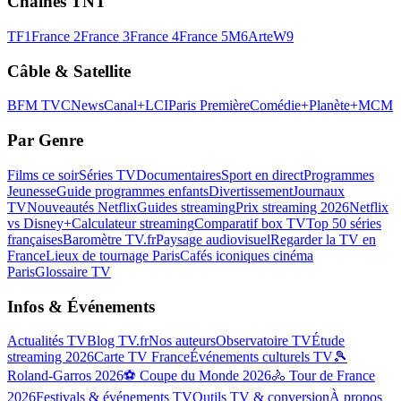
Chaînes TNT
TF1
France 2
France 3
France 4
France 5
M6
Arte
W9
Câble & Satellite
BFM TV
CNews
Canal+
LCI
Paris Première
Comédie+
Planète+
MCM
Par Genre
Films ce soir
Séries TV
Documentaires
Sport en direct
Programmes
Jeunesse
Guide programmes enfants
Divertissement
Journaux
TV
Nouveautés Netflix
Guides streaming
Prix streaming 2026
Netflix
vs Disney+
Calculateur streaming
Comparatif box TV
Top 50 séries
françaises
Baromètre TV.fr
Paysage audiovisuel
Regarder la TV en
France
Lieux de tournage Paris
Cafés iconiques cinéma
Paris
Glossaire TV
Infos & Événements
Actualités TV
Blog TV.fr
Nos auteurs
Observatoire TV
Étude
streaming 2026
Carte TV France
Événements culturels TV
🎾
Roland-Garros 2026
⚽ Coupe du Monde 2026
🚴 Tour de France
2026
Festivals & événements TV
Outils TV & conversion
À propos