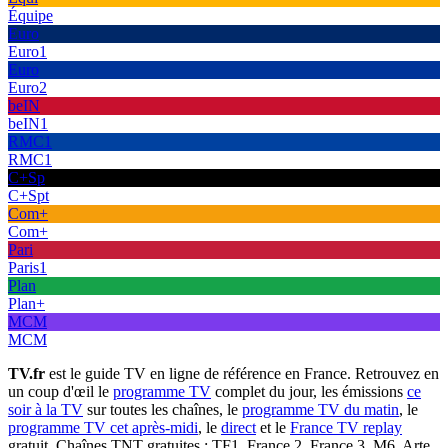
Équipe
Euro
Euro1
Euro
Euro2
beIN
beIN1
RMC1
RMC1
C+Sp
C+Spt
Com+
Com+
Pari
Paris1
Plan
Plan+
MCM
MCM
TV.fr
est le guide TV en ligne de référence en France. Retrouvez en
un coup d'œil le
programme TV
complet du jour, les émissions
ce
soir à la TV
sur toutes les chaînes, le
programme TV du matin
, le
programme TV cet après-midi
, le
direct
et le
France TV replay
gratuit. Chaînes TNT gratuites : TF1, France 2, France 3, M6, Arte,