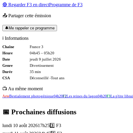
🔴 Regarder
F3
en direct
Programme de
F3
📤 Partager cette émission
🔔
Me rappeler ce programme
ℹ️ Informations
Chaîne
France 3
Heure
04h45
–
05h20
Date
jeudi 9 juillet 2026
Genre
Divertissement
Durée
35
min
CSA
Déconseillé -
Tout
ans
📺 Au même moment
Bestialement photogénique
Les reines du lagon
La p'tite librai
Arte
04h20
F2
04h20
F3
📅 Prochaines diffusions
lundi 10 août 2026
17h25
3️⃣
F3