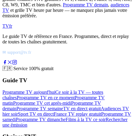
C8, W9, TMC et bien d'autres.
Programme TV demain
,
audiences
TV
et grille TV heure par heure — ne manquez plus jamais votre
émission préférée.
TV
fr
Le guide TV de référence en France. Programmes, direct et replay
de toutes les chaînes gratuitement.
✉ support@tv.fr
🇫🇷
Service 100% gratuit
Guide TV
Programme TV aujourd'hui
Ce soir à la TV — toutes
chaînes
Programme TV en ce moment
Programme TV
matin
Programme TV cet après-midi
Programme TV
demain
Programme TV semaine
TV en direct gratuit
Audiences TV
hier soir
Sport TV en direct
France TV replay gratuit
Programme TV
samedi
Programme TV dimanche
Films à la TV ce soir
Rechercher
une émission