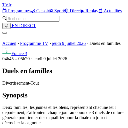
TV
fr
📺 Programmes
🌙 Ce soir
⚽ Sport
🔴 Direct
▶ Replay
📰 Actualités
🔍
EN DIRECT
🌙
Accueil
›
Programme TV
›
jeudi 9 juillet 2026
›
Duels en familles
France 3
04h45
–
05h20
·
jeudi 9 juillet 2026
Duels en familles
Divertissement
-
Tout
Synopsis
Deux familles, les jaunes et les bleus, représentant chacune leur
departement, s'affrontent chaque jour au cours de 3 duels de culture
générale pour tenter de se qualifier pour la finale du jour et
décrocher la cagnotte.