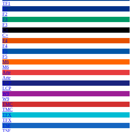
TF1
F2
F2
F3
F3
C+
C+
F4
F4
F5
F5
M6
M6
Arte
Arte
LCP
LCP
W9
W9
TMC
TMC
TFX
TFX
TSF
TSF