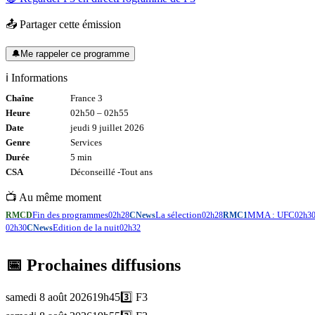
📤 Partager cette émission
🔔
Me rappeler ce programme
ℹ️ Informations
Chaîne
France 3
Heure
02h50
–
02h55
Date
jeudi 9 juillet 2026
Genre
Services
Durée
5
min
CSA
Déconseillé -
Tout
ans
📺 Au même moment
Fin des programmes
La sélection
MMA : UFC
RMCD
02h28
CNews
02h28
RMC1
02h3
Edition de la nuit
02h30
CNews
02h32
📅 Prochaines diffusions
samedi 8 août 2026
19h45
3️⃣
F3