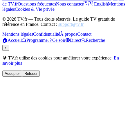
de TV.fr
Questions fréquentes
Nous contacter
🇬🇧 English
Mentions
légales
Cookies & Vie privée
©
2026
TV.fr — Tous droits réservés. Le guide TV gratuit de
référence en France. Contact :
support@tv.fr
Mentions légales
Confidentialité
À propos
Contact
🏠
Accueil
📺
Programme
🌙
Ce soir
🔴
Direct
🔍
Recherche
↑
🍪 TV.fr utilise des cookies pour améliorer votre expérience.
En
savoir plus
Accepter
Refuser