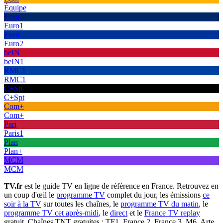
Équipe
Euro
Euro1
Euro
Euro2
beIN
beIN1
RMC1
RMC1
C+Sp
C+Spt
Com+
Com+
Pari
Paris1
Plan
Plan+
MCM
MCM
TV.fr
est le guide TV en ligne de référence en France. Retrouvez en
un coup d'œil le
programme TV
complet du jour, les émissions
ce
soir à la TV
sur toutes les chaînes, le
programme TV du matin
, le
programme TV cet après-midi
, le
direct
et le
France TV replay
gratuit. Chaînes TNT gratuites : TF1, France 2, France 3, M6, Arte,