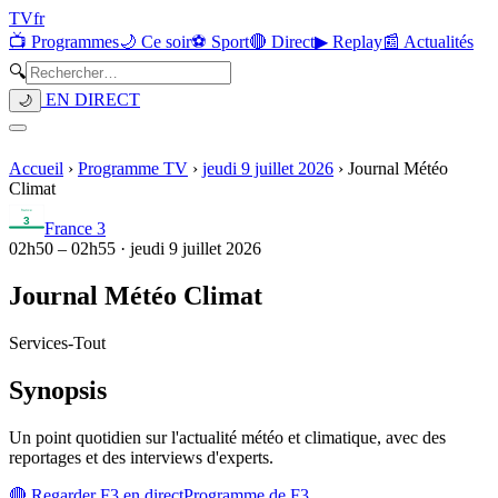
TV
fr
📺 Programmes
🌙 Ce soir
⚽ Sport
🔴 Direct
▶ Replay
📰 Actualités
🔍
EN DIRECT
🌙
Accueil
›
Programme TV
›
jeudi 9 juillet 2026
›
Journal Météo
Climat
France 3
02h50
–
02h55
·
jeudi 9 juillet 2026
Journal Météo Climat
Services
-
Tout
Synopsis
Un point quotidien sur l'actualité météo et climatique, avec des
reportages et des interviews d'experts.
🔴 Regarder
F3
en direct
Programme de
F3