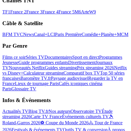
Chaînes TNT
TF1
France 2
France 3
France 4
France 5
M6
Arte
W9
Câble & Satellite
BFM TV
CNews
Canal+
LCI
Paris Première
Comédie+
Planète+
MCM
Par Genre
Films ce soir
Séries TV
Documentaires
Sport en direct
Programmes
Jeunesse
Guide programmes enfants
Divertissement
Journaux
TV
Nouveautés Netflix
Guides streaming
Prix streaming 2026
Netflix
vs Disney+
Calculateur streaming
Comparatif box TV
Top 50 séries
françaises
Baromètre TV.fr
Paysage audiovisuel
Regarder la TV en
France
Lieux de tournage Paris
Cafés iconiques cinéma
Paris
Glossaire TV
Infos & Événements
Actualités TV
Blog TV.fr
Nos auteurs
Observatoire TV
Étude
streaming 2026
Carte TV France
Événements culturels TV
🎾
Roland-Garros 2026
⚽ Coupe du Monde 2026
🚴 Tour de France
2026
Festivals & événements TV
Outils TV & conversion
À propos