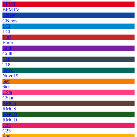
BFMT
BFMTV
CNew
CNews
LCI
LCI
FInf
FInfo
Gull
Gulli
T18
T18
Novo
Novo19
6ter
6ter
CSta
CStar
RMCS
RMCS
RMCD
RMCD
C25
C25
Équi