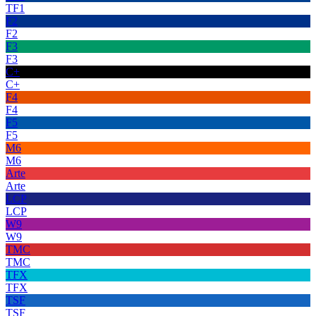
TF1
F2
F2
F3
F3
C+
C+
F4
F4
F5
F5
M6
M6
Arte
Arte
LCP
LCP
W9
W9
TMC
TMC
TFX
TFX
TSF
TSF