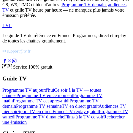
C8, W9, TMC et bien d'autres.
Programme TV demain
,
audiences
TV
et grille TV heure par heure — ne manquez plus jamais votre
émission préférée.
TV
fr
Le guide TV de référence en France. Programmes, direct et replay
de toutes les chaînes gratuitement.
✉ support@tv.fr
🇫🇷
Service 100% gratuit
Guide TV
Programme TV aujourd'hui
Ce soir à la TV — toutes
chaînes
Programme TV en ce moment
Programme TV
matin
Programme TV cet après-midi
Programme TV
demain
Programme TV semaine
TV en direct gratuit
Audiences TV
hier soir
Sport TV en direct
France TV replay gratuit
Programme TV
samedi
Programme TV dimanche
Films à la TV ce soir
Rechercher
une émission