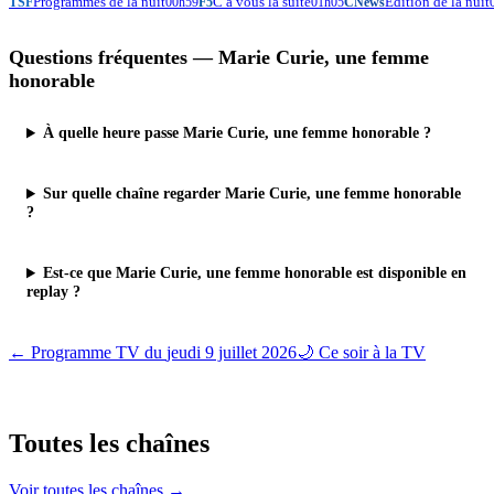
Programmes de la nuit
C à vous la suite
Edition de la nuit
TSF
00h59
F5
01h05
CNews
Questions fréquentes —
Marie Curie, une femme
honorable
À quelle heure passe Marie Curie, une femme honorable ?
Sur quelle chaîne regarder Marie Curie, une femme honorable
?
Est-ce que Marie Curie, une femme honorable est disponible en
replay ?
← Programme TV du
jeudi 9 juillet 2026
🌙 Ce soir à la TV
Toutes les
chaînes
Voir toutes les chaînes →