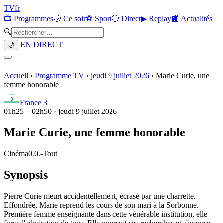
TV
fr
📺 Programmes
🌙 Ce soir
⚽ Sport
🔴 Direct
▶ Replay
📰 Actualités
🔍
EN DIRECT
🌙
Accueil
›
Programme TV
›
jeudi 9 juillet 2026
›
Marie Curie, une
femme honorable
France 3
01h25
–
02h50
·
jeudi 9 juillet 2026
Marie Curie, une femme honorable
Cinéma
0.0.
-
Tout
Synopsis
Pierre Curie meurt accidentellement, écrasé par une charrette.
Effondrée, Marie reprend les cours de son mari à la Sorbonne.
Première femme enseignante dans cette vénérable institution, elle
force l'admiration de tous. Elle poursuit ses recherches et s'impose