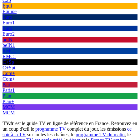
C25
Équi
Équipe
Euro
Euro1
Euro
Euro2
beIN
beIN1
RMC1
RMC1
C+Sp
C+Spt
Com+
Com+
Pari
Paris1
Plan
Plan+
MCM
MCM
TV.fr
est le guide TV en ligne de référence en France. Retrouvez en
un coup d'œil le
programme TV
complet du jour, les émissions
ce
soir à la TV
sur toutes les chaînes, le
programme TV du matin
, le