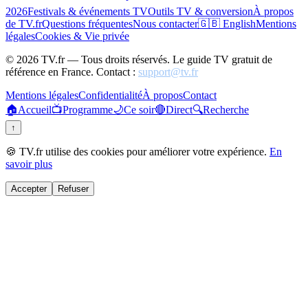
2026
Festivals & événements TV
Outils TV & conversion
À propos
de TV.fr
Questions fréquentes
Nous contacter
🇬🇧 English
Mentions
légales
Cookies & Vie privée
©
2026
TV.fr — Tous droits réservés. Le guide TV gratuit de
référence en France. Contact :
support@tv.fr
Mentions légales
Confidentialité
À propos
Contact
🏠
Accueil
📺
Programme
🌙
Ce soir
🔴
Direct
🔍
Recherche
↑
🍪 TV.fr utilise des cookies pour améliorer votre expérience.
En
savoir plus
Accepter
Refuser