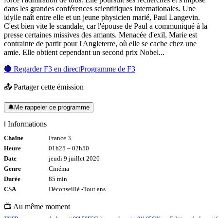
dans les grandes conférences scientifiques internationales. Une
idylle naît entre elle et un jeune physicien marié, Paul Langevin.
C'est bien vite le scandale, car l'épouse de Paul a communiqué à la
presse certaines missives des amants. Menacée d'exil, Marie est
contrainte de partir pour l'Angleterre, où elle se cache chez une
amie. Elle obtient cependant un second prix Nobel...
🔴 Regarder
F3
en direct
Programme de
F3
📤 Partager cette émission
🔔
Me rappeler ce programme
ℹ️ Informations
Chaîne
France 3
Heure
01h25
–
02h50
Date
jeudi 9 juillet 2026
Genre
Cinéma
Durée
85
min
CSA
Déconseillé -
Tout
ans
📺 Au même moment