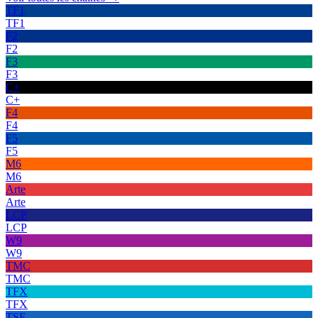
TF1
TF1
F2
F2
F3
F3
C+
C+
F4
F4
F5
F5
M6
M6
Arte
Arte
LCP
LCP
W9
W9
TMC
TMC
TFX
TFX
TSF