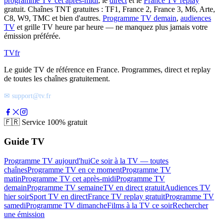
programme TV cet après-midi
, le
direct
et le
France TV replay
gratuit. Chaînes TNT gratuites : TF1, France 2, France 3, M6, Arte,
C8, W9, TMC et bien d'autres.
Programme TV demain
,
audiences
TV
et grille TV heure par heure — ne manquez plus jamais votre
émission préférée.
TV
fr
Le guide TV de référence en France. Programmes, direct et replay
de toutes les chaînes gratuitement.
✉ support@tv.fr
🇫🇷
Service 100% gratuit
Guide TV
Programme TV aujourd'hui
Ce soir à la TV — toutes
chaînes
Programme TV en ce moment
Programme TV
matin
Programme TV cet après-midi
Programme TV
demain
Programme TV semaine
TV en direct gratuit
Audiences TV
hier soir
Sport TV en direct
France TV replay gratuit
Programme TV
samedi
Programme TV dimanche
Films à la TV ce soir
Rechercher
une émission