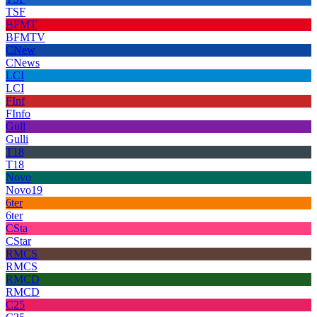
TSF
BFMT
BFMTV
CNew
CNews
LCI
LCI
FInf
FInfo
Gull
Gulli
T18
T18
Novo
Novo19
6ter
6ter
CSta
CStar
RMCS
RMCS
RMCD
RMCD
C25