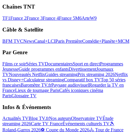
Chaînes TNT
TF1
France 2
France 3
France 4
France 5
M6
Arte
W9
Câble & Satellite
BFM TV
CNews
Canal+
LCI
Paris Première
Comédie+
Planète+
MCM
Par Genre
Films ce soir
Séries TV
Documentaires
Sport en direct
Programmes
Jeunesse
Guide programmes enfants
Divertissement
Journaux
TV
Nouveautés Netflix
Guides streaming
Prix streaming 2026
Netflix
vs Disney+
Calculateur streaming
Comparatif box TV
Top 50 séries
françaises
Baromètre TV.fr
Paysage audiovisuel
Regarder la TV en
France
Lieux de tournage Paris
Cafés iconiques cinéma
Paris
Glossaire TV
Infos & Événements
Actualités TV
Blog TV.fr
Nos auteurs
Observatoire TV
Étude
streaming 2026
Carte TV France
Événements culturels TV
🎾
Roland-Garros 2026
⚽ Coupe du Monde 2026
🚴 Tour de France