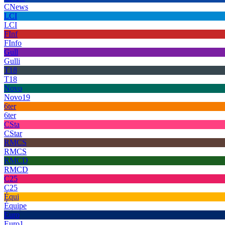
CNews
LCI
LCI
FInf
FInfo
Gull
Gulli
T18
T18
Novo
Novo19
6ter
6ter
CSta
CStar
RMCS
RMCS
RMCD
RMCD
C25
C25
Équi
Équipe
Euro
Euro1