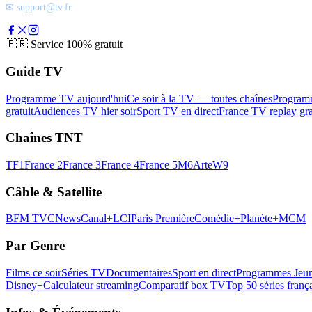
✉ support@tv.fr
🇫🇷
Service 100% gratuit
Guide TV
Programme TV aujourd'hui
Ce soir à la TV — toutes chaînes
Program
gratuit
Audiences TV hier soir
Sport TV en direct
France TV replay gra
Chaînes TNT
TF1
France 2
France 3
France 4
France 5
M6
Arte
W9
Câble & Satellite
BFM TV
CNews
Canal+
LCI
Paris Première
Comédie+
Planète+
MCM
Par Genre
Films ce soir
Séries TV
Documentaires
Sport en direct
Programmes Jeun
Disney+
Calculateur streaming
Comparatif box TV
Top 50 séries franç