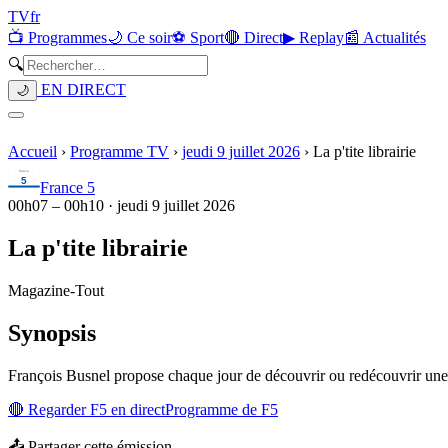
TV
fr
📺 Programmes
🌙 Ce soir
⚽ Sport
🔴 Direct
▶ Replay
📰 Actualités
🔍
EN DIRECT
🌙
Accueil
›
Programme TV
›
jeudi 9 juillet 2026
›
La p'tite librairie
France 5
00h07
–
00h10
·
jeudi 9 juillet 2026
La p'tite librairie
Magazine
-
Tout
Synopsis
François Busnel propose chaque jour de découvrir ou redécouvrir une 
🔴 Regarder
F5
en direct
Programme de
F5
📤 Partager cette émission