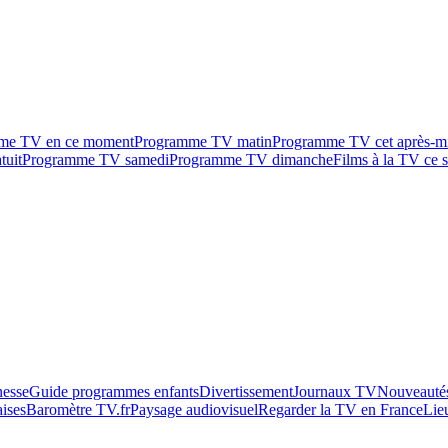
me TV en ce moment
Programme TV matin
Programme TV cet après-m
tuit
Programme TV samedi
Programme TV dimanche
Films à la TV ce s
esse
Guide programmes enfants
Divertissement
Journaux TV
Nouveautés
aises
Baromètre TV.fr
Paysage audiovisuel
Regarder la TV en France
Lie