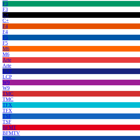
F3
F3
C+
C+
F4
F4
F5
F5
M6
M6
Arte
Arte
LCP
LCP
W9
W9
TMC
TMC
TFX
TFX
TSF
TSF
BFMT
BFMTV
CNew