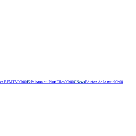
rect BFMTV
Paloma au PluriElles
Edition de la nuit
00h00
F2
00h00
CNews
00h00