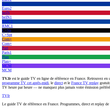
Euro
Euro2
beIN
beIN1
RMC1
RMC1
C+Sp
C+Spt
Com+
Com+
Pari
Paris1
Plan
Plan+
MCM
MCM
TV.fr
est le guide TV en ligne de référence en France. Retrouvez en 
programme TV cet après-midi
, le
direct
et le
France TV replay
gratuit
TV heure par heure — ne manquez plus jamais votre émission préféré
TV
fr
Le guide TV de référence en France. Programmes, direct et replay de t