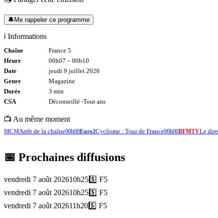
🔔
Me rappeler ce programme
ℹ️ Informations
Chaîne
France 5
Heure
00h07
–
00h10
Date
jeudi 9 juillet 2026
Genre
Magazine
Durée
3
min
CSA
Déconseillé -
Tout
ans
📺 Au même moment
Arrêt de la chaîne
Cyclisme : Tour de France
Le di
MCM
00h00
Euro2
00h00
BFMTV
📅 Prochaines diffusions
vendredi 7 août 2026
10h25
5️⃣
F5
vendredi 7 août 2026
10h25
5️⃣
F5
vendredi 7 août 2026
11h20
5️⃣
F5