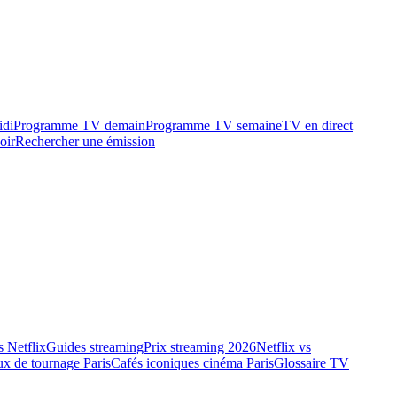
idi
Programme TV demain
Programme TV semaine
TV en direct
oir
Rechercher une émission
 Netflix
Guides streaming
Prix streaming 2026
Netflix vs
ux de tournage Paris
Cafés iconiques cinéma Paris
Glossaire TV