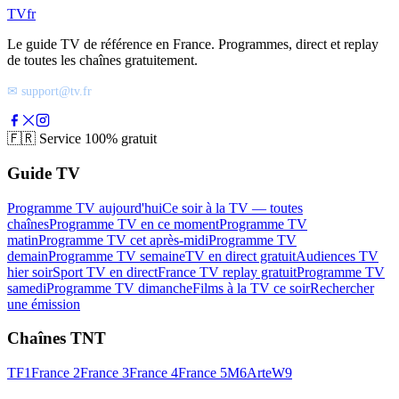
TV
fr
Le guide TV de référence en France. Programmes, direct et replay
de toutes les chaînes gratuitement.
✉ support@tv.fr
🇫🇷
Service 100% gratuit
Guide TV
Programme TV aujourd'hui
Ce soir à la TV — toutes
chaînes
Programme TV en ce moment
Programme TV
matin
Programme TV cet après-midi
Programme TV
demain
Programme TV semaine
TV en direct gratuit
Audiences TV
hier soir
Sport TV en direct
France TV replay gratuit
Programme TV
samedi
Programme TV dimanche
Films à la TV ce soir
Rechercher
une émission
Chaînes TNT
TF1
France 2
France 3
France 4
France 5
M6
Arte
W9