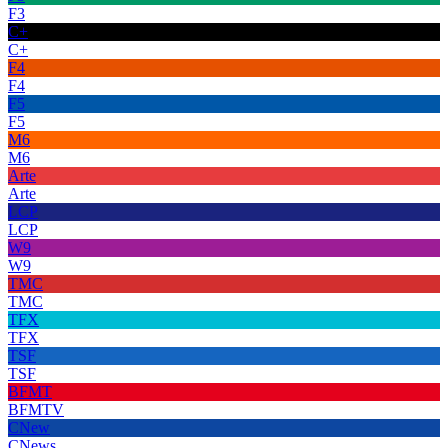
F3
C+
C+
F4
F4
F5
F5
M6
M6
Arte
Arte
LCP
LCP
W9
W9
TMC
TMC
TFX
TFX
TSF
TSF
BFMT
BFMTV
CNew
CNews