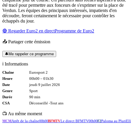
été tracé pour permettre aux fonceurs de s'exprimer sur la place de
Verdun. Les équipes des principaux intéressés, impatients d'en
découdre, feront certainement le nécessaire pour contrôler les
échappés du jour.
🔴 Regarder
Euro2
en direct
Programme de
Euro2
📤 Partager cette émission
🔔
Me rappeler ce programme
ℹ️ Informations
Chaîne
Eurosport 2
Heure
00h00
–
01h30
Date
jeudi 9 juillet 2026
Genre
Sport
Durée
90
min
CSA
Déconseillé -
Tout
ans
📺 Au même moment
Arrêt de la chaîne
Le direct BFMTV
Paloma au PluriEll
MCM
00h00
BFMTV
00h00
F2