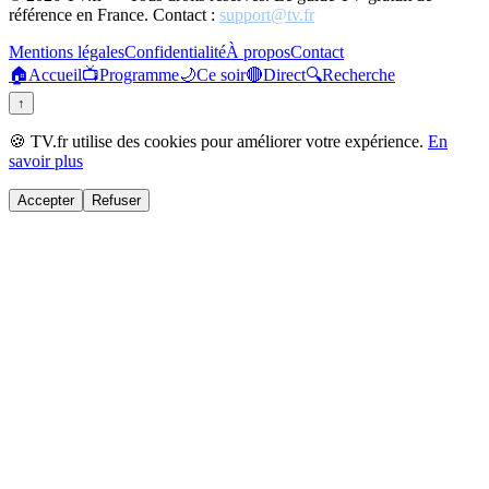
référence en France. Contact :
support@tv.fr
Mentions légales
Confidentialité
À propos
Contact
🏠
Accueil
📺
Programme
🌙
Ce soir
🔴
Direct
🔍
Recherche
↑
🍪 TV.fr utilise des cookies pour améliorer votre expérience.
En
savoir plus
Accepter
Refuser