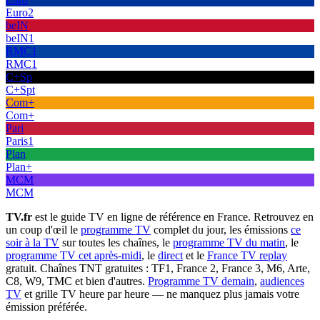
Euro2
beIN
beIN1
RMC1
RMC1
C+Sp
C+Spt
Com+
Com+
Pari
Paris1
Plan
Plan+
MCM
MCM
TV.fr
est le guide TV en ligne de référence en France. Retrouvez en
un coup d'œil le
programme TV
complet du jour, les émissions
ce
soir à la TV
sur toutes les chaînes, le
programme TV du matin
, le
programme TV cet après-midi
, le
direct
et le
France TV replay
gratuit. Chaînes TNT gratuites : TF1, France 2, France 3, M6, Arte,
C8, W9, TMC et bien d'autres.
Programme TV demain
,
audiences
TV
et grille TV heure par heure — ne manquez plus jamais votre
émission préférée.