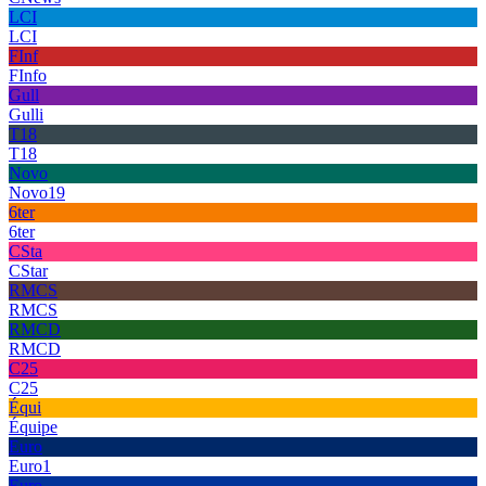
LCI
LCI
FInf
FInfo
Gull
Gulli
T18
T18
Novo
Novo19
6ter
6ter
CSta
CStar
RMCS
RMCS
RMCD
RMCD
C25
C25
Équi
Équipe
Euro
Euro1
Euro