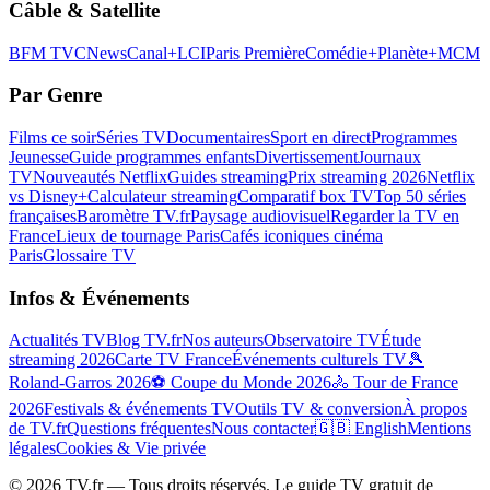
Câble & Satellite
BFM TV
CNews
Canal+
LCI
Paris Première
Comédie+
Planète+
MCM
Par Genre
Films ce soir
Séries TV
Documentaires
Sport en direct
Programmes
Jeunesse
Guide programmes enfants
Divertissement
Journaux
TV
Nouveautés Netflix
Guides streaming
Prix streaming 2026
Netflix
vs Disney+
Calculateur streaming
Comparatif box TV
Top 50 séries
françaises
Baromètre TV.fr
Paysage audiovisuel
Regarder la TV en
France
Lieux de tournage Paris
Cafés iconiques cinéma
Paris
Glossaire TV
Infos & Événements
Actualités TV
Blog TV.fr
Nos auteurs
Observatoire TV
Étude
streaming 2026
Carte TV France
Événements culturels TV
🎾
Roland-Garros 2026
⚽ Coupe du Monde 2026
🚴 Tour de France
2026
Festivals & événements TV
Outils TV & conversion
À propos
de TV.fr
Questions fréquentes
Nous contacter
🇬🇧 English
Mentions
légales
Cookies & Vie privée
©
2026
TV.fr — Tous droits réservés. Le guide TV gratuit de