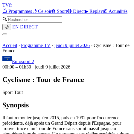
TV
fr
📺 Programmes
🌙 Ce soir
⚽ Sport
🔴 Direct
▶ Replay
📰 Actualités
🔍
EN DIRECT
🌙
Accueil
›
Programme TV
›
jeudi 9 juillet 2026
›
Cyclisme : Tour de
France
Eurosport 2
00h00
–
01h30
·
jeudi 9 juillet 2026
Cyclisme : Tour de France
Sport
-
Tout
Synopsis
Il faut remonter jusqu'en 2015, puis en 1992 pour l'occurrence
précédente, déjà après un Grand Départ depuis l'Espagne, pour
trouver trace d'un Tour de France sans sprint massif jusqu'au
cinquième jour de course. Un parcours sans réelles aspérités a donc