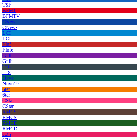
TSF
BFMT
BFMTV
CNew
CNews
LCI
LCI
FInf
FInfo
Gull
Gulli
T18
T18
Novo
Novo19
6ter
6ter
CSta
CStar
RMCS
RMCS
RMCD
RMCD
C25
C25