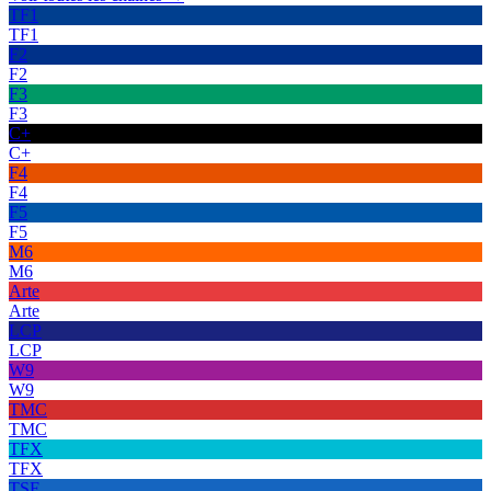
TF1
TF1
F2
F2
F3
F3
C+
C+
F4
F4
F5
F5
M6
M6
Arte
Arte
LCP
LCP
W9
W9
TMC
TMC
TFX
TFX
TSF