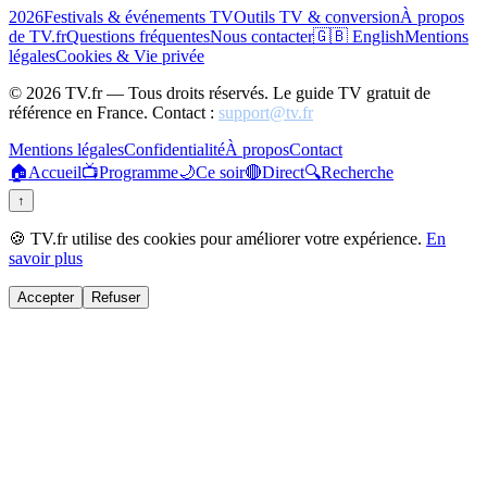
2026
Festivals & événements TV
Outils TV & conversion
À propos
de TV.fr
Questions fréquentes
Nous contacter
🇬🇧 English
Mentions
légales
Cookies & Vie privée
©
2026
TV.fr — Tous droits réservés. Le guide TV gratuit de
référence en France. Contact :
support@tv.fr
Mentions légales
Confidentialité
À propos
Contact
🏠
Accueil
📺
Programme
🌙
Ce soir
🔴
Direct
🔍
Recherche
↑
🍪 TV.fr utilise des cookies pour améliorer votre expérience.
En
savoir plus
Accepter
Refuser