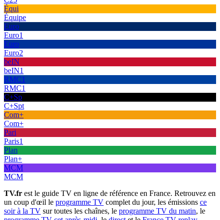
Équi
Équipe
Euro
Euro1
Euro
Euro2
beIN
beIN1
RMC1
RMC1
C+Sp
C+Spt
Com+
Com+
Pari
Paris1
Plan
Plan+
MCM
MCM
TV.fr
est le guide TV en ligne de référence en France. Retrouvez en
un coup d'œil le
programme TV
complet du jour, les émissions
ce
soir à la TV
sur toutes les chaînes, le
programme TV du matin
, le
programme TV cet après-midi
, le
direct
et le
France TV replay