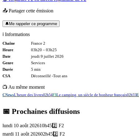
📤 Partager cette émission
🔔
Me rappeler ce programme
ℹ️ Informations
Chaîne
France 2
Heure
03h20
–
03h25
Date
jeudi 9 juillet 2026
Genre
Services
Durée
5
min
CSA
Déconseillé -
Tout
ans
📺 Au même moment
L'heure des livres
Le camping, un siècle de bonheur français
CNews
02h54
F3
02h55
E
📅 Prochaines diffusions
lundi 10 août 2026
10h45
2️⃣
F2
mardi 11 août 2026
02h45
2️⃣
F2