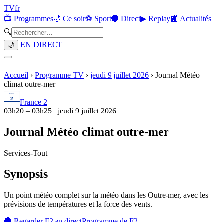
TV
fr
📺 Programmes
🌙 Ce soir
⚽ Sport
🔴 Direct
▶ Replay
📰 Actualités
🔍
EN DIRECT
🌙
Accueil
›
Programme TV
›
jeudi 9 juillet 2026
›
Journal Météo
climat outre-mer
France 2
03h20
–
03h25
·
jeudi 9 juillet 2026
Journal Météo climat outre-mer
Services
-
Tout
Synopsis
Un point météo complet sur la météo dans les Outre-mer, avec les
prévisions de températures et la force des vents.
🔴 Regarder
F2
en direct
Programme de
F2