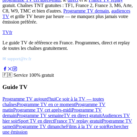
gratuit. Chaînes TNT gratuites : TF1, France 2, France 3, M6, Arte,
C8, W9, TMC et bien d'autres.
Programme TV demain
,
audiences
TV
et grille TV heure par heure — ne manquez plus jamais votre
émission préférée.
TV
fr
Le guide TV de référence en France. Programmes, direct et replay
de toutes les chaînes gratuitement.
✉ support@tv.fr
🇫🇷
Service 100% gratuit
Guide TV
Programme TV aujourd'hui
Ce soir à la TV — toutes
chaînes
Programme TV en ce moment
Programme TV
matin
Programme TV cet après-midi
Programme TV
demain
Programme TV semaine
TV en direct gratuit
Audiences TV
hier soir
Sport TV en direct
France TV replay gratuit
Programme TV
samedi
Programme TV dimanche
Films à la TV ce soir
Rechercher
une émission