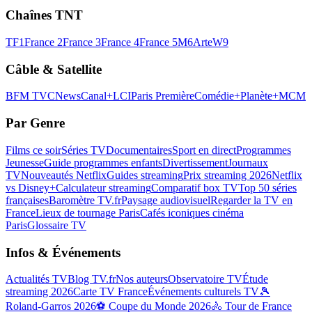
Chaînes TNT
TF1
France 2
France 3
France 4
France 5
M6
Arte
W9
Câble & Satellite
BFM TV
CNews
Canal+
LCI
Paris Première
Comédie+
Planète+
MCM
Par Genre
Films ce soir
Séries TV
Documentaires
Sport en direct
Programmes
Jeunesse
Guide programmes enfants
Divertissement
Journaux
TV
Nouveautés Netflix
Guides streaming
Prix streaming 2026
Netflix
vs Disney+
Calculateur streaming
Comparatif box TV
Top 50 séries
françaises
Baromètre TV.fr
Paysage audiovisuel
Regarder la TV en
France
Lieux de tournage Paris
Cafés iconiques cinéma
Paris
Glossaire TV
Infos & Événements
Actualités TV
Blog TV.fr
Nos auteurs
Observatoire TV
Étude
streaming 2026
Carte TV France
Événements culturels TV
🎾
Roland-Garros 2026
⚽ Coupe du Monde 2026
🚴 Tour de France