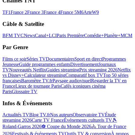
Chaînes TNT
TF1
France 2
France 3
France 4
France 5
M6
Arte
W9
Câble & Satellite
BFM TV
CNews
Canal+
LCI
Paris Première
Comédie+
Planète+
MCM
Par Genre
Films ce soir
Séries TV
Documentaires
Sport en direct
Programmes
Jeunesse
Guide programmes enfants
Divertissement
Journaux
TV
Nouveautés Netflix
Guides streaming
Prix streaming 2026
Netflix
vs Disney+
Calculateur streaming
Comparatif box TV
Top 50 séries
françaises
Baromètre TV.fr
Paysage audiovisuel
Regarder la TV en
France
Lieux de tournage Paris
Cafés iconiques cinéma
Paris
Glossaire TV
Infos & Événements
Actualités TV
Blog TV.fr
Nos auteurs
Observatoire TV
Étude
streaming 2026
Carte TV France
Événements culturels TV
🎾
Roland-Garros 2026
⚽ Coupe du Monde 2026
🚴 Tour de France
2026
Festivals & événements TV
Outils TV & conversion
À propos