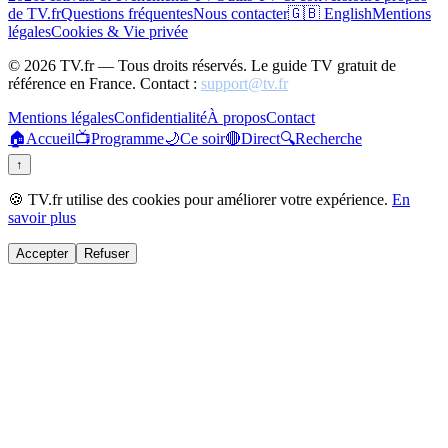
de TV.fr
Questions fréquentes
Nous contacter
🇬🇧 English
Mentions
légales
Cookies & Vie privée
©
2026
TV.fr — Tous droits réservés. Le guide TV gratuit de
référence en France. Contact :
support@tv.fr
Mentions légales
Confidentialité
À propos
Contact
🏠
Accueil
📺
Programme
🌙
Ce soir
🔴
Direct
🔍
Recherche
↑
🍪 TV.fr utilise des cookies pour améliorer votre expérience.
En
savoir plus
Accepter
Refuser