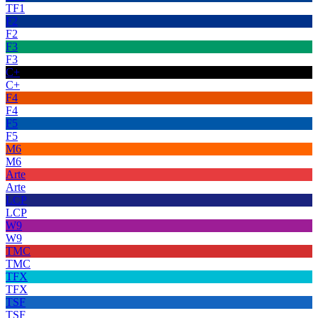
TF1
F2
F2
F3
F3
C+
C+
F4
F4
F5
F5
M6
M6
Arte
Arte
LCP
LCP
W9
W9
TMC
TMC
TFX
TFX
TSF
TSF