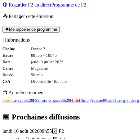
🔴 Regarder
F2
en direct
Programme de
F2
📤 Partager cette émission
🔔
Me rappeler ce programme
ℹ️ Informations
Chaîne
France 2
Heure
09h55
–
10h45
Date
jeudi 9 juillet 2026
Genre
Magazine
Durée
50
min
CSA
Déconseillé -
Tout
ans
📺 Au même moment
Le zap
Trotro et Zaza
L'info s'éclaire
Les grandes 
Com+
09h28
F5
09h28
FInfo
09h29
F3
📅 Prochaines diffusions
lundi 10 août 2026
09h55
2️⃣
F2