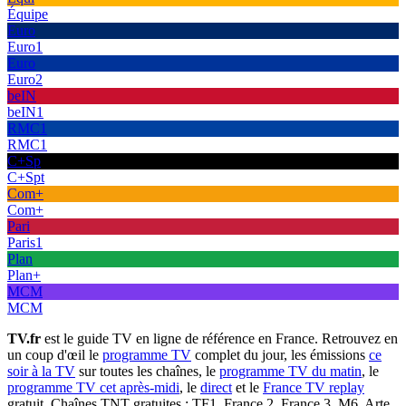
Équipe
Euro
Euro1
Euro
Euro2
beIN
beIN1
RMC1
RMC1
C+Sp
C+Spt
Com+
Com+
Pari
Paris1
Plan
Plan+
MCM
MCM
TV.fr
est le guide TV en ligne de référence en France. Retrouvez en
un coup d'œil le
programme TV
complet du jour, les émissions
ce
soir à la TV
sur toutes les chaînes, le
programme TV du matin
, le
programme TV cet après-midi
, le
direct
et le
France TV replay
gratuit. Chaînes TNT gratuites : TF1, France 2, France 3, M6, Arte,