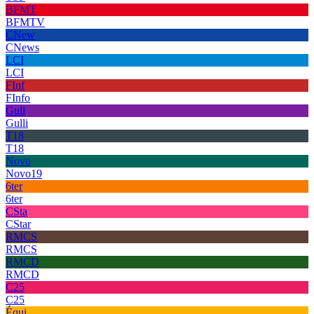
BFMT
BFMTV
CNew
CNews
LCI
LCI
FInf
FInfo
Gull
Gulli
T18
T18
Novo
Novo19
6ter
6ter
CSta
CStar
RMCS
RMCS
RMCD
RMCD
C25
C25
Équi