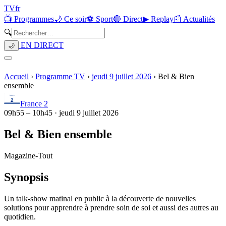
TV
fr
📺 Programmes
🌙 Ce soir
⚽ Sport
🔴 Direct
▶ Replay
📰 Actualités
🔍
EN DIRECT
🌙
Accueil
›
Programme TV
›
jeudi 9 juillet 2026
›
Bel & Bien
ensemble
France 2
09h55
–
10h45
·
jeudi 9 juillet 2026
Bel & Bien ensemble
Magazine
-
Tout
Synopsis
Un talk-show matinal en public à la découverte de nouvelles
solutions pour apprendre à prendre soin de soi et aussi des autres au
quotidien.