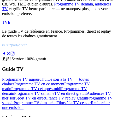
C8, W9, TMC et bien d'autres.
Programme TV demain
,
audiences
TV
et grille TV heure par heure — ne manquez plus jamais votre
émission préférée.
TV
fr
Le guide TV de référence en France. Programmes, direct et replay
de toutes les chaînes gratuitement.
✉ support@tv.fr
🇫🇷
Service 100% gratuit
Guide TV
Programme TV aujourd'hui
Ce soir à la TV — toutes
chaînes
Programme TV en ce moment
Programme TV
matin
Programme TV cet après-midi
Programme TV
demain
Programme TV semaine
TV en direct gratuit
Audiences TV
hier soir
Sport TV en direct
France TV replay gratuit
Programme TV
samedi
Programme TV dimanche
Films à la TV ce soir
Rechercher
une émission