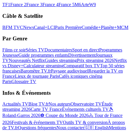
TF1
France 2
France 3
France 4
France 5
M6
Arte
W9
Câble & Satellite
BFM TV
CNews
Canal+
LCI
Paris Première
Comédie+
Planète+
MCM
Par Genre
Films ce soir
Séries TV
Documentaires
Sport en direct
Programmes
Jeunesse
Guide programmes enfants
Divertissement
Journaux
TV
Nouveautés Netflix
Guides streaming
Prix streaming 2026
Netflix
vs Disney+
Calculateur streaming
Comparatif box TV
Top 50 séries
françaises
Baromètre TV.fr
Paysage audiovisuel
Regarder la TV en
France
Lieux de tournage Paris
Cafés iconiques cinéma
Paris
Glossaire TV
Infos & Événements
Actualités TV
Blog TV.fr
Nos auteurs
Observatoire TV
Étude
streaming 2026
Carte TV France
Événements culturels TV
🎾
Roland-Garros 2026
⚽ Coupe du Monde 2026
🚴 Tour de France
2026
Festivals & événements TV
Outils TV & conversion
À propos
de TV.fr
Questions fréquentes
Nous contacter
🇬🇧 English
Mentions