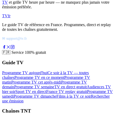
TV
et grille TV heure par heure — ne manquez plus jamais votre
émission préférée.
TV
fr
Le guide TV de référence en France. Programmes, direct et replay
de toutes les chaînes gratuitement.
✉ support@tv.fr
🇫🇷
Service 100% gratuit
Guide TV
Programme TV aujourd'hui
Ce soir à la TV — toutes
chaînes
Programme TV en ce moment
Programme TV
matin
Programme TV cet après-midi
Programme TV
demain
Programme TV semaine
TV en direct gratuit
Audiences TV
hier soir
Sport TV en direct
France TV replay gratuit
Programme TV
samedi
Programme TV dimanche
Films à la TV ce soir
Rechercher
une émission
Chaînes TNT