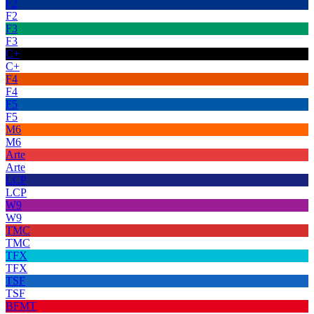
F2
F2
F3
F3
C+
C+
F4
F4
F5
F5
M6
M6
Arte
Arte
LCP
LCP
W9
W9
TMC
TMC
TFX
TFX
TSF
TSF
BFMT