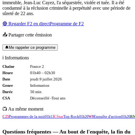
immeuble, Jean-Luc Cayez, l'a séquestrée, violée et tuée. Il a été
condamné à la réclusion criminelle à perpétuité avec une période de
sûreté de 22 ans.
🔴 Regarder
F2
en direct
Programme de
F2
📤 Partager cette émission
🔔
Me rappeler ce programme
ℹ️ Informations
Chaîne
France 2
Heure
01h40
–
02h30
Date
jeudi 9 juillet 2026
Genre
Information
Durée
50
min
CSA
Déconseillé -
Tout
ans
📺 Au même moment
Programmes de la nuit
Top Rock
Enquête d'action
C25
01h13
CStar
01h20
W9
01h20
R
Questions fréquentes —
Au bout de l'enquête, la fin du