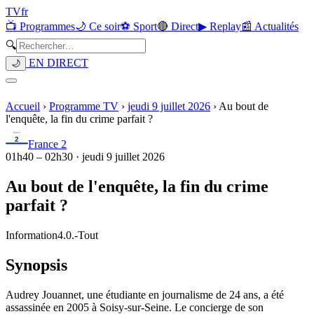
TV
fr
📺 Programmes
🌙 Ce soir
⚽ Sport
🔴 Direct
▶ Replay
📰 Actualités
🔍
EN DIRECT
🌙
Accueil
›
Programme TV
›
jeudi 9 juillet 2026
›
Au bout de
l'enquête, la fin du crime parfait ?
France 2
01h40
–
02h30
·
jeudi 9 juillet 2026
Au bout de l'enquête, la fin du crime
parfait ?
Information
4.0.
-
Tout
Synopsis
Audrey Jouannet, une étudiante en journalisme de 24 ans, a été
assassinée en 2005 à Soisy-sur-Seine. Le concierge de son