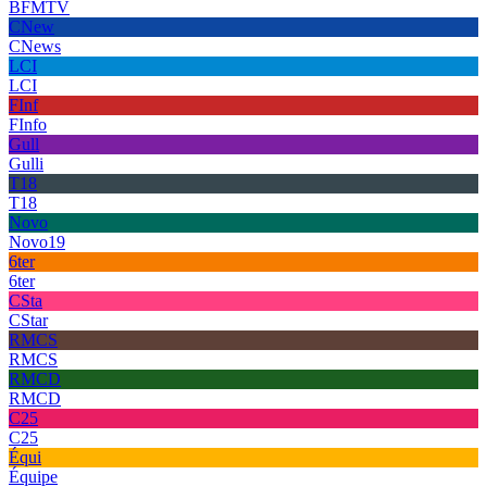
BFMTV
CNew
CNews
LCI
LCI
FInf
FInfo
Gull
Gulli
T18
T18
Novo
Novo19
6ter
6ter
CSta
CStar
RMCS
RMCS
RMCD
RMCD
C25
C25
Équi
Équipe