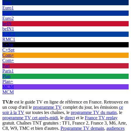
Euro
Euro1
Euro
Euro2
beIN
beIN1
RMC1
RMC1
C+Sp
C+Spt
Com+
Com+
Pari
Paris1
Plan
Plan+
MCM
MCM
TV.fr
est le guide TV en ligne de référence en France. Retrouvez en
un coup d'œil le
programme TV
complet du jour, les émissions
ce
soir à la TV
sur toutes les chaînes, le
programme TV du matin
, le
programme TV cet après-midi
, le
direct
et le
France TV replay
gratuit. Chaînes TNT gratuites : TF1, France 2, France 3, M6, Arte,
C8, W9, TMC et bien d'autres.
Programme TV demain
,
audiences