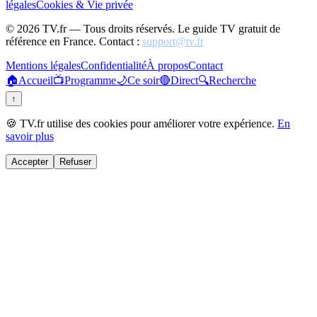
légales
Cookies & Vie privée
©
2026
TV.fr — Tous droits réservés. Le guide TV gratuit de
référence en France. Contact :
support@tv.fr
Mentions légales
Confidentialité
À propos
Contact
🏠
Accueil
📺
Programme
🌙
Ce soir
🔴
Direct
🔍
Recherche
↑
🍪 TV.fr utilise des cookies pour améliorer votre expérience.
En
savoir plus
Accepter
Refuser