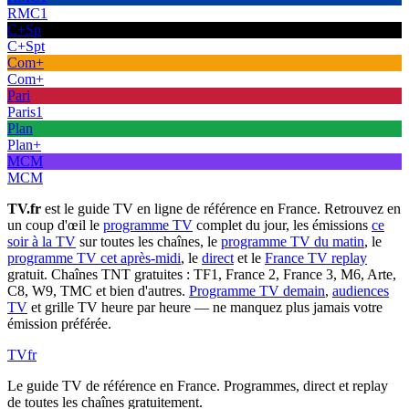
RMC1
C+Sp
C+Spt
Com+
Com+
Pari
Paris1
Plan
Plan+
MCM
MCM
TV.fr
est le guide TV en ligne de référence en France. Retrouvez en
un coup d'œil le
programme TV
complet du jour, les émissions
ce
soir à la TV
sur toutes les chaînes, le
programme TV du matin
, le
programme TV cet après-midi
, le
direct
et le
France TV replay
gratuit. Chaînes TNT gratuites : TF1, France 2, France 3, M6, Arte,
C8, W9, TMC et bien d'autres.
Programme TV demain
,
audiences
TV
et grille TV heure par heure — ne manquez plus jamais votre
émission préférée.
TV
fr
Le guide TV de référence en France. Programmes, direct et replay
de toutes les chaînes gratuitement.