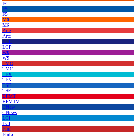
F4
F5
F5
M6
M6
Arte
Arte
LCP
LCP
W9
W9
TMC
TMC
TFX
TFX
TSF
TSF
BFMT
BFMTV
CNew
CNews
LCI
LCI
FInf
FInfo