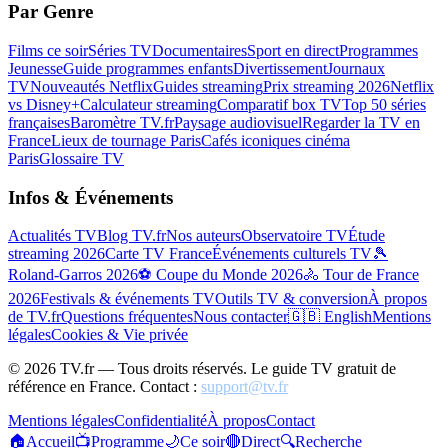
Par Genre
Films ce soir
Séries TV
Documentaires
Sport en direct
Programmes
Jeunesse
Guide programmes enfants
Divertissement
Journaux
TV
Nouveautés Netflix
Guides streaming
Prix streaming 2026
Netflix
vs Disney+
Calculateur streaming
Comparatif box TV
Top 50 séries
françaises
Baromètre TV.fr
Paysage audiovisuel
Regarder la TV en
France
Lieux de tournage Paris
Cafés iconiques cinéma
Paris
Glossaire TV
Infos & Événements
Actualités TV
Blog TV.fr
Nos auteurs
Observatoire TV
Étude
streaming 2026
Carte TV France
Événements culturels TV
🎾
Roland-Garros 2026
⚽ Coupe du Monde 2026
🚴 Tour de France
2026
Festivals & événements TV
Outils TV & conversion
À propos
de TV.fr
Questions fréquentes
Nous contacter
🇬🇧 English
Mentions
légales
Cookies & Vie privée
©
2026
TV.fr — Tous droits réservés. Le guide TV gratuit de
référence en France. Contact :
support@tv.fr
Mentions légales
Confidentialité
À propos
Contact
🏠
Accueil
📺
Programme
🌙
Ce soir
🔴
Direct
🔍
Recherche