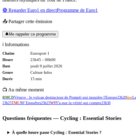
🔴 Regarder
Euro1
en direct
Programme de
Euro1
📤 Partager cette émission
🔔
Me rappeler ce programme
ℹ️ Informations
Chaîne
Eurosport 1
Heure
23h45
–
00h00
Date
jeudi 9 juillet 2026
Genre
Culture Infos
Durée
15
min
📺 Au même moment
Vésuve : le volcan destructeur de Pompéi qui inquiète l'Europe
Le
RMCD
23h20
6ter
90' Enquêtes
Y'a que la vérité qui compte
23h25
TMC
23h25
W9
23h30
Questions fréquentes —
Cycling : Essential Stories
À quelle heure passe Cycling : Essential Stories ?