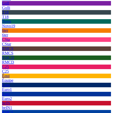
Gull
Gulli
T18
T18
Novo
Novo19
6ter
6ter
CSta
CStar
RMCS
RMCS
RMCD
RMCD
C25
C25
Équi
Équipe
Euro
Euro1
Euro
Euro2
beIN
beIN1
RMC1