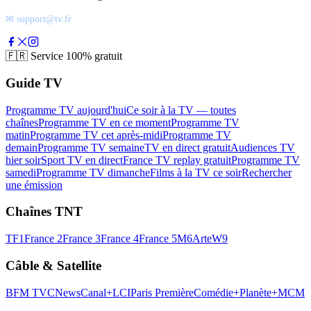
✉ support@tv.fr
🇫🇷
Service 100% gratuit
Guide TV
Programme TV aujourd'hui
Ce soir à la TV — toutes
chaînes
Programme TV en ce moment
Programme TV
matin
Programme TV cet après-midi
Programme TV
demain
Programme TV semaine
TV en direct gratuit
Audiences TV
hier soir
Sport TV en direct
France TV replay gratuit
Programme TV
samedi
Programme TV dimanche
Films à la TV ce soir
Rechercher
une émission
Chaînes TNT
TF1
France 2
France 3
France 4
France 5
M6
Arte
W9
Câble & Satellite
BFM TV
CNews
Canal+
LCI
Paris Première
Comédie+
Planète+
MCM