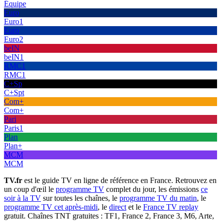
Équipe
Euro
Euro1
Euro
Euro2
beIN
beIN1
RMC1
RMC1
C+Sp
C+Spt
Com+
Com+
Pari
Paris1
Plan
Plan+
MCM
MCM
TV.fr
est le guide TV en ligne de référence en France. Retrouvez en
un coup d'œil le
programme TV
complet du jour, les émissions
ce
soir à la TV
sur toutes les chaînes, le
programme TV du matin
, le
programme TV cet après-midi
, le
direct
et le
France TV replay
gratuit. Chaînes TNT gratuites : TF1, France 2, France 3, M6, Arte,