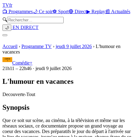
TV
fr
📺 Programmes
🌙 Ce soir
⚽ Sport
🔴 Direct
▶ Replay
📰 Actualités
🔍
EN DIRECT
🌙
Accueil
›
Programme TV
›
jeudi 9 juillet 2026
›
L'humour en
vacances
Comédie+
21h11
–
22h46
·
jeudi 9 juillet 2026
L'humour en vacances
Decouverte
-
Tout
Synopsis
Que ce soit sur scène, au cinéma, à la télévision et même sur les
réseaux sociaux, ce documentaire propose un grand voyage au
coeur des vacances. Des préparatifs le jour du départ à l'arrivée sur
le lieu de vacances, jusqu'au retour à la maison, chaque étape de ce