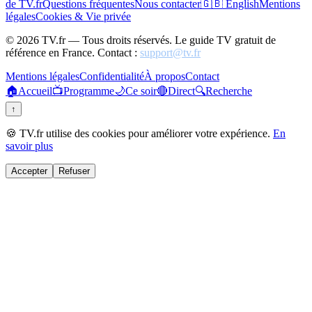
de TV.fr
Questions fréquentes
Nous contacter
🇬🇧 English
Mentions
légales
Cookies & Vie privée
©
2026
TV.fr — Tous droits réservés. Le guide TV gratuit de
référence en France. Contact :
support@tv.fr
Mentions légales
Confidentialité
À propos
Contact
🏠
Accueil
📺
Programme
🌙
Ce soir
🔴
Direct
🔍
Recherche
↑
🍪 TV.fr utilise des cookies pour améliorer votre expérience.
En
savoir plus
Accepter
Refuser