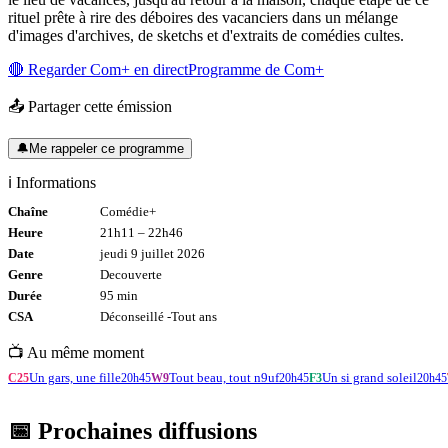
rituel prête à rire des déboires des vacanciers dans un mélange
d'images d'archives, de sketchs et d'extraits de comédies cultes.
🔴 Regarder
Com+
en direct
Programme de
Com+
📤 Partager cette émission
🔔
Me rappeler ce programme
ℹ️ Informations
Chaîne
Comédie+
Heure
21h11
–
22h46
Date
jeudi 9 juillet 2026
Genre
Decouverte
Durée
95
min
CSA
Déconseillé -
Tout
ans
📺 Au même moment
Un gars, une fille
Tout beau, tout n9uf
Un si grand soleil
C25
20h45
W9
20h45
F3
20h45
📅 Prochaines diffusions