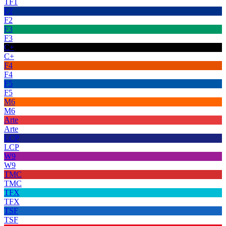
TF1
F2
F2
F3
F3
C+
C+
F4
F4
F5
F5
M6
M6
Arte
Arte
LCP
LCP
W9
W9
TMC
TMC
TFX
TFX
TSF
TSF