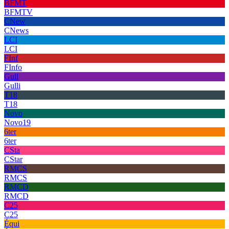
BFMT
BFMTV
CNew
CNews
LCI
LCI
FInf
FInfo
Gull
Gulli
T18
T18
Novo
Novo19
6ter
6ter
CSta
CStar
RMCS
RMCS
RMCD
RMCD
C25
C25
Équi