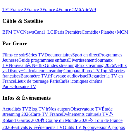
TF1
France 2
France 3
France 4
France 5
M6
Arte
W9
Câble & Satellite
BFM TV
CNews
Canal+
LCI
Paris Première
Comédie+
Planète+
MCM
Par Genre
Films ce soir
Séries TV
Documentaires
Sport en direct
Programmes
Jeunesse
Guide programmes enfants
Divertissement
Journaux
TV
Nouveautés Netflix
Guides streaming
Prix streaming 2026
Netflix
vs Disney+
Calculateur streaming
Comparatif box TV
Top 50 séries
françaises
Baromètre TV.fr
Paysage audiovisuel
Regarder la TV en
France
Lieux de tournage Paris
Cafés iconiques cinéma
Paris
Glossaire TV
Infos & Événements
Actualités TV
Blog TV.fr
Nos auteurs
Observatoire TV
Étude
streaming 2026
Carte TV France
Événements culturels TV
🎾
Roland-Garros 2026
⚽ Coupe du Monde 2026
🚴 Tour de France
2026
Festivals & événements TV
Outils TV & conversion
À propos