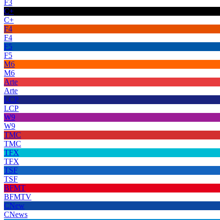
F3
C+
C+
F4
F4
F5
F5
M6
M6
Arte
Arte
LCP
LCP
W9
W9
TMC
TMC
TFX
TFX
TSF
TSF
BFMT
BFMTV
CNew
CNews