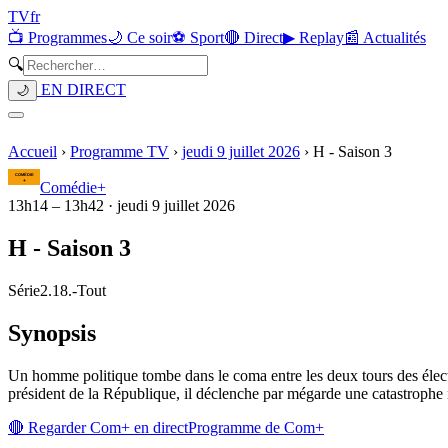
TV
fr
📺 Programmes
🌙 Ce soir
⚽ Sport
🔴 Direct
▶ Replay
📰 Actualités
🔍
EN DIRECT
🌙
Accueil
›
Programme TV
›
jeudi 9 juillet 2026
›
H - Saison 3
Comédie+
13h14
–
13h42
·
jeudi 9 juillet 2026
H - Saison 3
Série
2.18.
-
Tout
Synopsis
Un homme politique tombe dans le coma entre les deux tours des élection
président de la République, il déclenche par mégarde une catastrophe n
🔴 Regarder
Com+
en direct
Programme de
Com+