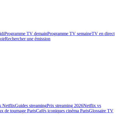
idi
Programme TV demain
Programme TV semaine
TV en direct
oir
Rechercher une émission
 Netflix
Guides streaming
Prix streaming 2026
Netflix vs
ux de tournage Paris
Cafés iconiques cinéma Paris
Glossaire TV