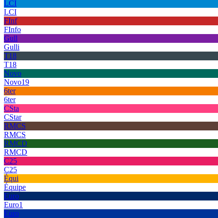
LCI
LCI
FInf
FInfo
Gull
Gulli
T18
T18
Novo
Novo19
6ter
6ter
CSta
CStar
RMCS
RMCS
RMCD
RMCD
C25
C25
Équi
Équipe
Euro
Euro1
Euro