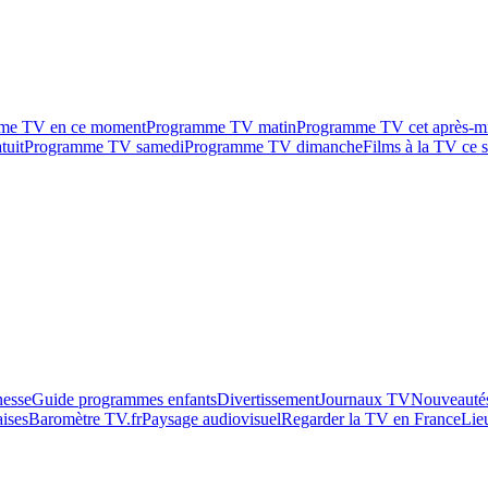
me TV en ce moment
Programme TV matin
Programme TV cet après-m
tuit
Programme TV samedi
Programme TV dimanche
Films à la TV ce s
esse
Guide programmes enfants
Divertissement
Journaux TV
Nouveautés
aises
Baromètre TV.fr
Paysage audiovisuel
Regarder la TV en France
Lie