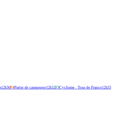
s
Partie de campagne
Cyclisme : Tour de France
12h50
F4
12h52
F3
12h55