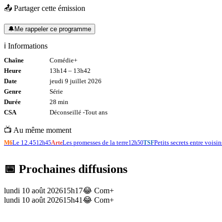
📤 Partager cette émission
🔔
Me rappeler ce programme
ℹ️ Informations
Chaîne
Comédie+
Heure
13h14
–
13h42
Date
jeudi 9 juillet 2026
Genre
Série
Durée
28
min
CSA
Déconseillé -
Tout
ans
📺 Au même moment
Le 12.45
Les promesses de la terre
Petits secrets entre voisin
M6
12h45
Arte
12h50
TSF
📅 Prochaines diffusions
lundi 10 août 2026
15h17
😂
Com+
lundi 10 août 2026
15h41
😂
Com+