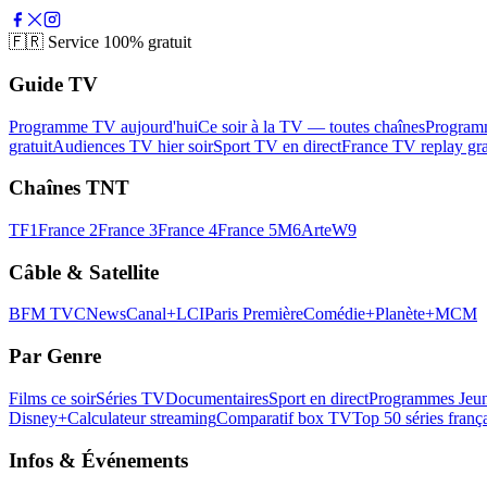
🇫🇷
Service 100% gratuit
Guide TV
Programme TV aujourd'hui
Ce soir à la TV — toutes chaînes
Program
gratuit
Audiences TV hier soir
Sport TV en direct
France TV replay gra
Chaînes TNT
TF1
France 2
France 3
France 4
France 5
M6
Arte
W9
Câble & Satellite
BFM TV
CNews
Canal+
LCI
Paris Première
Comédie+
Planète+
MCM
Par Genre
Films ce soir
Séries TV
Documentaires
Sport en direct
Programmes Jeun
Disney+
Calculateur streaming
Comparatif box TV
Top 50 séries franç
Infos & Événements