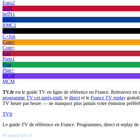
Euro2
beIN
beIN1
RMC1
RMC1
C+Sp
C+Spt
Com+
Com+
Pari
Paris1
Plan
Plan+
MCM
MCM
TV.fr
est le guide TV en ligne de référence en France. Retrouvez en 
programme TV cet après-midi
, le
direct
et le
France TV replay
gratuit
TV heure par heure — ne manquez plus jamais votre émission préféré
TV
fr
Le guide TV de référence en France. Programmes, direct et replay de t
✉ support@tv.fr