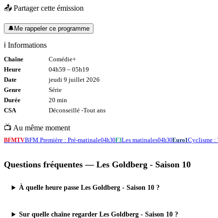
📤 Partager cette émission
🔔
Me rappeler ce programme
ℹ️ Informations
Chaîne
Comédie+
Heure
04h59
–
05h19
Date
jeudi 9 juillet 2026
Genre
Série
Durée
20
min
CSA
Déconseillé -
Tout
ans
📺 Au même moment
BFM Première : Pré-matinale
Les matinales
Cyclisme :
BFMTV
04h30
F3
04h30
Euro1
Questions fréquentes —
Les Goldberg - Saison 10
À quelle heure passe Les Goldberg - Saison 10 ?
Sur quelle chaîne regarder Les Goldberg - Saison 10 ?