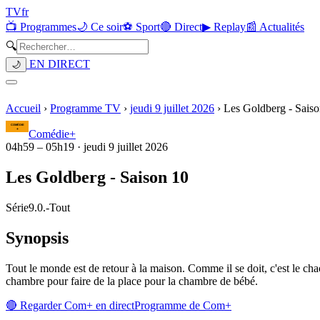
TV
fr
📺 Programmes
🌙 Ce soir
⚽ Sport
🔴 Direct
▶ Replay
📰 Actualités
🔍
EN DIRECT
🌙
Accueil
›
Programme TV
›
jeudi 9 juillet 2026
›
Les Goldberg - Saiso
Comédie+
04h59
–
05h19
·
jeudi 9 juillet 2026
Les Goldberg - Saison 10
Série
9.0.
-
Tout
Synopsis
Tout le monde est de retour à la maison. Comme il se doit, c'est le ch
chambre pour faire de la place pour la chambre de bébé.
🔴 Regarder
Com+
en direct
Programme de
Com+