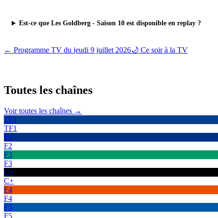
Est-ce que Les Goldberg - Saison 10 est disponible en replay ?
← Programme TV du
jeudi 9 juillet 2026
🌙 Ce soir à la TV
Toutes les
chaînes
Voir toutes les chaînes →
TF1
TF1
F2
F2
F3
F3
C+
C+
F4
F4
F5
F5