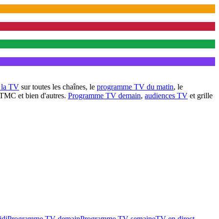
à la TV
sur toutes les chaînes, le
programme TV du matin
, le
 TMC et bien d'autres.
Programme TV demain
,
audiences TV
et grille
idi
Programme TV demain
Programme TV semaine
TV en direct