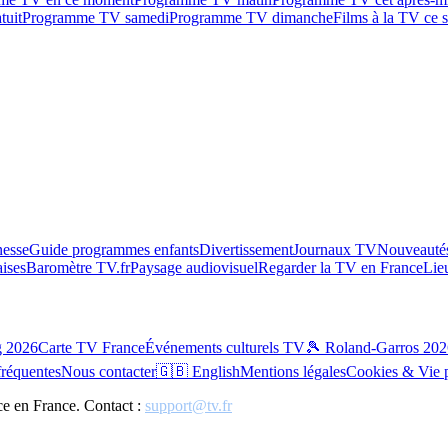
tuit
Programme TV samedi
Programme TV dimanche
Films à la TV ce s
esse
Guide programmes enfants
Divertissement
Journaux TV
Nouveautés
aises
Baromètre TV.fr
Paysage audiovisuel
Regarder la TV en France
Lie
g 2026
Carte TV France
Événements culturels TV
🎾 Roland-Garros 202
fréquentes
Nous contacter
🇬🇧 English
Mentions légales
Cookies & Vie 
ce en France. Contact :
support@tv.fr