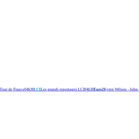
 Tour de France
Les grands reportages LCI
Kyren Wilson - John
04h30
LCI
04h30
Euro2