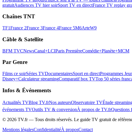
gratuit
Audiences TV hier soir
Sport TV en direct
France TV replay gra
Chaînes TNT
TF1
France 2
France 3
France 4
France 5
M6
Arte
W9
Câble & Satellite
BFM TV
CNews
Canal+
LCI
Paris Première
Comédie+
Planète+
MCM
Par Genre
Films ce soir
Séries TV
Documentaires
Sport en direct
Programmes Jeun
Disney+
Calculateur streaming
Comparatif box TV
Top 50 séries franç
Infos & Événements
Actualités TV
Blog TV.fr
Nos auteurs
Observatoire TV
Étude streamin
événements TV
Outils TV & conversion
À propos de TV.fr
Questions 
©
2026
TV.fr — Tous droits réservés. Le guide TV gratuit de référen
Mentions légales
Confidentialité
À propos
Contact