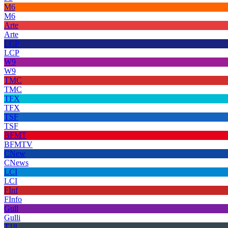
M6
M6
Arte
Arte
LCP
LCP
W9
W9
TMC
TMC
TFX
TFX
TSF
TSF
BFMT
BFMTV
CNew
CNews
LCI
LCI
FInf
FInfo
Gull
Gulli
T18