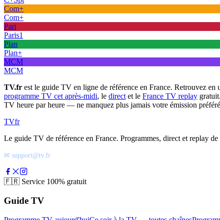
Com+
Com+
Pari
Paris1
Plan
Plan+
MCM
MCM
TV.fr
est le guide TV en ligne de référence en France. Retrouvez en 
programme TV cet après-midi
, le
direct
et le
France TV replay
gratuit
TV heure par heure — ne manquez plus jamais votre émission préféré
TV
fr
Le guide TV de référence en France. Programmes, direct et replay de t
✉ support@tv.fr
🇫🇷
Service 100% gratuit
Guide TV
Programme TV aujourd'hui
Ce soir à la TV — toutes chaînes
Program