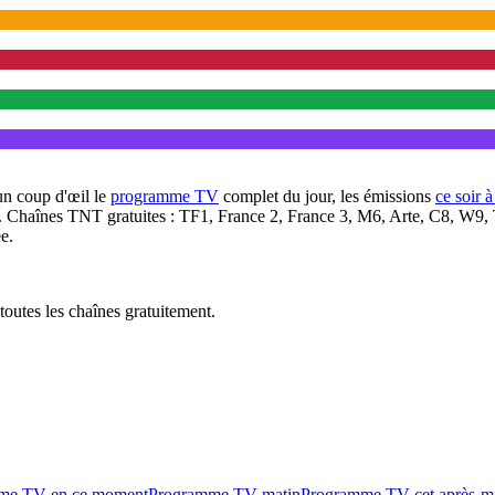
un coup d'œil le
programme TV
complet du jour, les émissions
ce soir 
. Chaînes TNT gratuites : TF1, France 2, France 3, M6, Arte, C8, W9,
e.
outes les chaînes gratuitement.
me TV en ce moment
Programme TV matin
Programme TV cet après-m