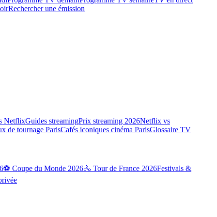
oir
Rechercher une émission
 Netflix
Guides streaming
Prix streaming 2026
Netflix vs
ux de tournage Paris
Cafés iconiques cinéma Paris
Glossaire TV
6
⚽ Coupe du Monde 2026
🚴 Tour de France 2026
Festivals &
privée