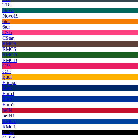
T18
Novo
Novo19
6ter
6ter
CSta
CStar
RMCS
RMCS
RMCD
RMCD
C25
C25
Équi
Équipe
Euro
Euro1
Euro
Euro2
beIN
beIN1
RMC1
RMC1
C+Sp
C+Spt