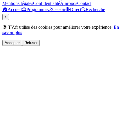
Mentions légales
Confidentialité
À propos
Contact
🏠
Accueil
📺
Programme
🌙
Ce soir
🔴
Direct
🔍
Recherche
↑
🍪 TV.fr utilise des cookies pour améliorer votre expérience.
En
savoir plus
Accepter
Refuser