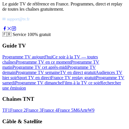
Le guide TV de référence en France. Programmes, direct et replay
de toutes les chaînes gratuitement.
✉ support@tv.fr
🇫🇷
Service 100% gratuit
Guide TV
Programme TV aujourd'hui
Ce soir à la TV — toutes
chaînes
Programme TV en ce moment
Programme TV
matin
Programme TV cet après-midi
Programme TV
demain
Programme TV semaine
TV en direct gratuit
Audiences TV
hier soir
Sport TV en direct
France TV replay gratuit
Programme TV
samedi
Programme TV dimanche
Films à la TV ce soir
Rechercher
une émission
Chaînes TNT
TF1
France 2
France 3
France 4
France 5
M6
Arte
W9
Câble & Satellite