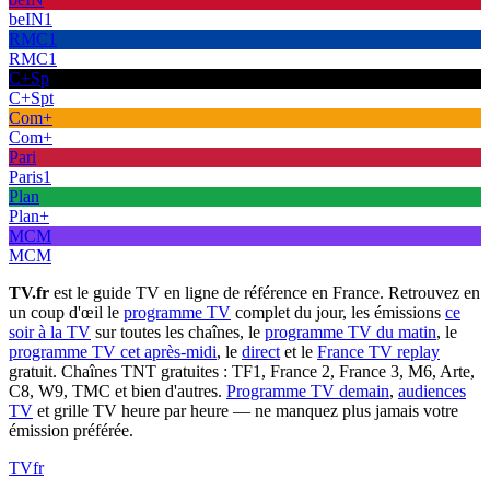
beIN1
RMC1
RMC1
C+Sp
C+Spt
Com+
Com+
Pari
Paris1
Plan
Plan+
MCM
MCM
TV.fr
est le guide TV en ligne de référence en France. Retrouvez en
un coup d'œil le
programme TV
complet du jour, les émissions
ce
soir à la TV
sur toutes les chaînes, le
programme TV du matin
, le
programme TV cet après-midi
, le
direct
et le
France TV replay
gratuit. Chaînes TNT gratuites : TF1, France 2, France 3, M6, Arte,
C8, W9, TMC et bien d'autres.
Programme TV demain
,
audiences
TV
et grille TV heure par heure — ne manquez plus jamais votre
émission préférée.
TV
fr