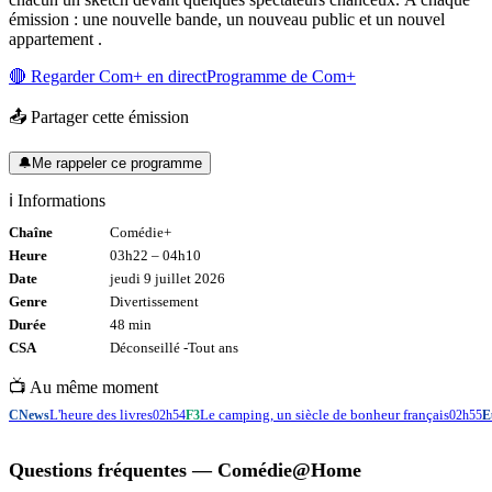
émission : une nouvelle bande, un nouveau public et un nouvel
appartement .
🔴 Regarder
Com+
en direct
Programme de
Com+
📤 Partager cette émission
🔔
Me rappeler ce programme
ℹ️ Informations
Chaîne
Comédie+
Heure
03h22
–
04h10
Date
jeudi 9 juillet 2026
Genre
Divertissement
Durée
48
min
CSA
Déconseillé -
Tout
ans
📺 Au même moment
L'heure des livres
Le camping, un siècle de bonheur français
CNews
02h54
F3
02h55
E
Questions fréquentes —
Comédie@Home