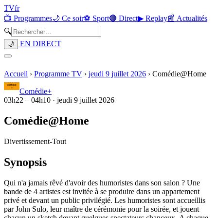
TV
fr
📺 Programmes
🌙 Ce soir
⚽ Sport
🔴 Direct
▶ Replay
📰 Actualités
🔍
EN DIRECT
🌙
Accueil
›
Programme TV
›
jeudi 9 juillet 2026
›
Comédie@Home
Comédie+
03h22
–
04h10
·
jeudi 9 juillet 2026
Comédie@Home
Divertissement
-
Tout
Synopsis
Qui n'a jamais rêvé d'avoir des humoristes dans son salon ? Une
bande de 4 artistes est invitée à se produire dans un appartement
privé et devant un public privilégié. Les humoristes sont accueillis
par John Sulo, leur maître de cérémonie pour la soirée, et jouent
chacun un sketch devant quelques spectateurs chanceux. A chaque