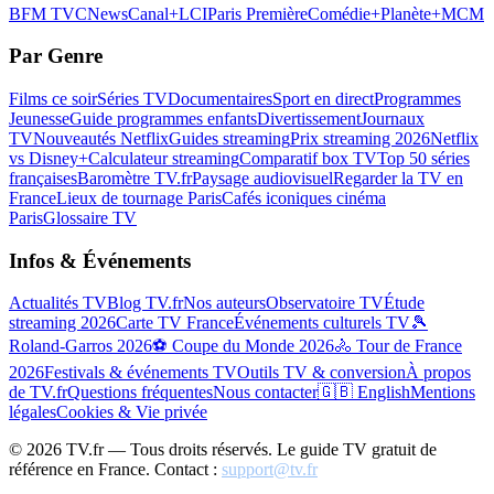
BFM TV
CNews
Canal+
LCI
Paris Première
Comédie+
Planète+
MCM
Par Genre
Films ce soir
Séries TV
Documentaires
Sport en direct
Programmes
Jeunesse
Guide programmes enfants
Divertissement
Journaux
TV
Nouveautés Netflix
Guides streaming
Prix streaming 2026
Netflix
vs Disney+
Calculateur streaming
Comparatif box TV
Top 50 séries
françaises
Baromètre TV.fr
Paysage audiovisuel
Regarder la TV en
France
Lieux de tournage Paris
Cafés iconiques cinéma
Paris
Glossaire TV
Infos & Événements
Actualités TV
Blog TV.fr
Nos auteurs
Observatoire TV
Étude
streaming 2026
Carte TV France
Événements culturels TV
🎾
Roland-Garros 2026
⚽ Coupe du Monde 2026
🚴 Tour de France
2026
Festivals & événements TV
Outils TV & conversion
À propos
de TV.fr
Questions fréquentes
Nous contacter
🇬🇧 English
Mentions
légales
Cookies & Vie privée
©
2026
TV.fr — Tous droits réservés. Le guide TV gratuit de
référence en France. Contact :
support@tv.fr