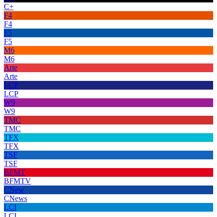
C+
F4
F4
F5
F5
M6
M6
Arte
Arte
LCP
LCP
W9
W9
TMC
TMC
TFX
TFX
TSF
TSF
BFMT
BFMTV
CNew
CNews
LCI
LCI