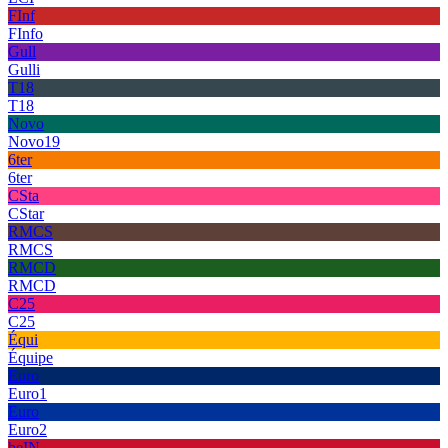
FInf
FInfo
Gull
Gulli
T18
T18
Novo
Novo19
6ter
6ter
CSta
CStar
RMCS
RMCS
RMCD
RMCD
C25
C25
Équi
Équipe
Euro
Euro1
Euro
Euro2
beIN