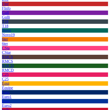
FInf
FInfo
Gull
Gulli
T18
T18
Novo
Novo19
6ter
6ter
CSta
CStar
RMCS
RMCS
RMCD
RMCD
C25
C25
Équi
Équipe
Euro
Euro1
Euro
Euro2
beIN