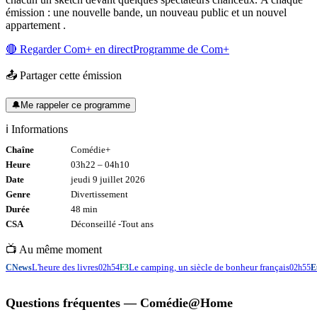
émission : une nouvelle bande, un nouveau public et un nouvel
appartement .
🔴 Regarder
Com+
en direct
Programme de
Com+
📤 Partager cette émission
🔔
Me rappeler ce programme
ℹ️ Informations
Chaîne
Comédie+
Heure
03h22
–
04h10
Date
jeudi 9 juillet 2026
Genre
Divertissement
Durée
48
min
CSA
Déconseillé -
Tout
ans
📺 Au même moment
L'heure des livres
Le camping, un siècle de bonheur français
CNews
02h54
F3
02h55
E
Questions fréquentes —
Comédie@Home