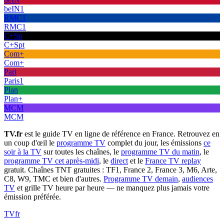
beIN1
RMC1
RMC1
C+Sp
C+Spt
Com+
Com+
Pari
Paris1
Plan
Plan+
MCM
MCM
TV.fr
est le guide TV en ligne de référence en France. Retrouvez en
un coup d'œil le
programme TV
complet du jour, les émissions
ce
soir à la TV
sur toutes les chaînes, le
programme TV du matin
, le
programme TV cet après-midi
, le
direct
et le
France TV replay
gratuit. Chaînes TNT gratuites : TF1, France 2, France 3, M6, Arte,
C8, W9, TMC et bien d'autres.
Programme TV demain
,
audiences
TV
et grille TV heure par heure — ne manquez plus jamais votre
émission préférée.
TV
fr