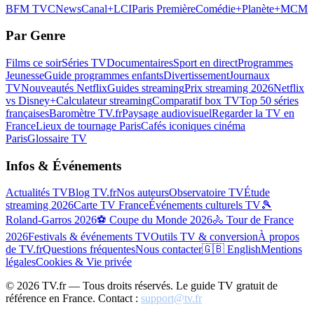
BFM TV
CNews
Canal+
LCI
Paris Première
Comédie+
Planète+
MCM
Par Genre
Films ce soir
Séries TV
Documentaires
Sport en direct
Programmes
Jeunesse
Guide programmes enfants
Divertissement
Journaux
TV
Nouveautés Netflix
Guides streaming
Prix streaming 2026
Netflix
vs Disney+
Calculateur streaming
Comparatif box TV
Top 50 séries
françaises
Baromètre TV.fr
Paysage audiovisuel
Regarder la TV en
France
Lieux de tournage Paris
Cafés iconiques cinéma
Paris
Glossaire TV
Infos & Événements
Actualités TV
Blog TV.fr
Nos auteurs
Observatoire TV
Étude
streaming 2026
Carte TV France
Événements culturels TV
🎾
Roland-Garros 2026
⚽ Coupe du Monde 2026
🚴 Tour de France
2026
Festivals & événements TV
Outils TV & conversion
À propos
de TV.fr
Questions fréquentes
Nous contacter
🇬🇧 English
Mentions
légales
Cookies & Vie privée
©
2026
TV.fr — Tous droits réservés. Le guide TV gratuit de
référence en France. Contact :
support@tv.fr