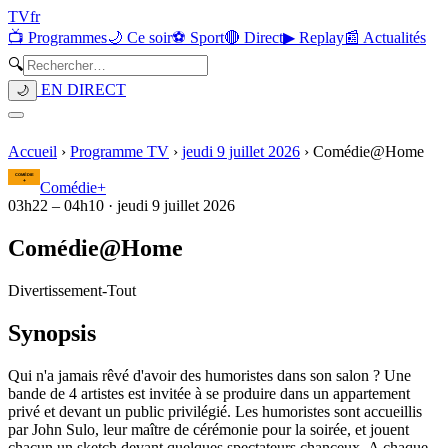
TV
fr
📺 Programmes
🌙 Ce soir
⚽ Sport
🔴 Direct
▶ Replay
📰 Actualités
🔍
EN DIRECT
🌙
Accueil
›
Programme TV
›
jeudi 9 juillet 2026
›
Comédie@Home
Comédie+
03h22
–
04h10
·
jeudi 9 juillet 2026
Comédie@Home
Divertissement
-
Tout
Synopsis
Qui n'a jamais rêvé d'avoir des humoristes dans son salon ? Une
bande de 4 artistes est invitée à se produire dans un appartement
privé et devant un public privilégié. Les humoristes sont accueillis
par John Sulo, leur maître de cérémonie pour la soirée, et jouent
chacun un sketch devant quelques spectateurs chanceux. A chaque