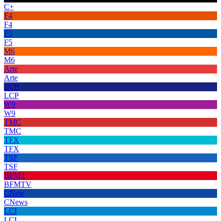
C+
F4
F4
F5
F5
M6
M6
Arte
Arte
LCP
LCP
W9
W9
TMC
TMC
TFX
TFX
TSF
TSF
BFMT
BFMTV
CNew
CNews
LCI
LCI