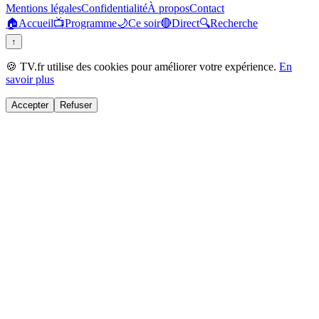
Mentions légales
Confidentialité
À propos
Contact
🏠
Accueil
📺
Programme
🌙
Ce soir
🔴
Direct
🔍
Recherche
↑
🍪 TV.fr utilise des cookies pour améliorer votre expérience.
En
savoir plus
Accepter
Refuser