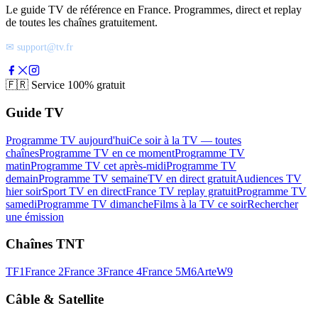
Le guide TV de référence en France. Programmes, direct et replay
de toutes les chaînes gratuitement.
✉ support@tv.fr
🇫🇷
Service 100% gratuit
Guide TV
Programme TV aujourd'hui
Ce soir à la TV — toutes
chaînes
Programme TV en ce moment
Programme TV
matin
Programme TV cet après-midi
Programme TV
demain
Programme TV semaine
TV en direct gratuit
Audiences TV
hier soir
Sport TV en direct
France TV replay gratuit
Programme TV
samedi
Programme TV dimanche
Films à la TV ce soir
Rechercher
une émission
Chaînes TNT
TF1
France 2
France 3
France 4
France 5
M6
Arte
W9
Câble & Satellite