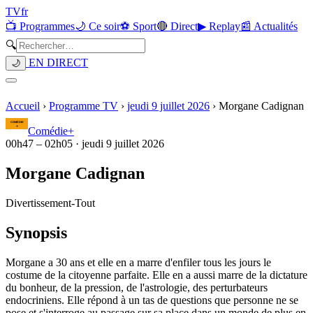
TV
fr
📺 Programmes
🌙 Ce soir
⚽ Sport
🔴 Direct
▶ Replay
📰 Actualités
🔍
EN DIRECT
🌙
Accueil
›
Programme TV
›
jeudi 9 juillet 2026
›
Morgane Cadignan
Comédie+
00h47
–
02h05
·
jeudi 9 juillet 2026
Morgane Cadignan
Divertissement
-
Tout
Synopsis
Morgane a 30 ans et elle en a marre d'enfiler tous les jours le
costume de la citoyenne parfaite. Elle en a aussi marre de la dictature
du bonheur, de la pression, de l'astrologie, des perturbateurs
endocriniens. Elle répond à un tas de questions que personne ne se
pose et s'interroge au passage sur sa place dans un monde de plus en