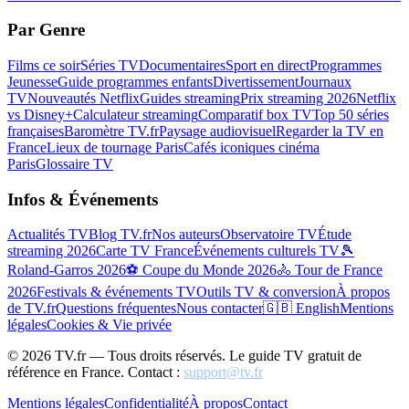
Par Genre
Films ce soir
Séries TV
Documentaires
Sport en direct
Programmes
Jeunesse
Guide programmes enfants
Divertissement
Journaux
TV
Nouveautés Netflix
Guides streaming
Prix streaming 2026
Netflix
vs Disney+
Calculateur streaming
Comparatif box TV
Top 50 séries
françaises
Baromètre TV.fr
Paysage audiovisuel
Regarder la TV en
France
Lieux de tournage Paris
Cafés iconiques cinéma
Paris
Glossaire TV
Infos & Événements
Actualités TV
Blog TV.fr
Nos auteurs
Observatoire TV
Étude
streaming 2026
Carte TV France
Événements culturels TV
🎾
Roland-Garros 2026
⚽ Coupe du Monde 2026
🚴 Tour de France
2026
Festivals & événements TV
Outils TV & conversion
À propos
de TV.fr
Questions fréquentes
Nous contacter
🇬🇧 English
Mentions
légales
Cookies & Vie privée
©
2026
TV.fr — Tous droits réservés. Le guide TV gratuit de
référence en France. Contact :
support@tv.fr
Mentions légales
Confidentialité
À propos
Contact