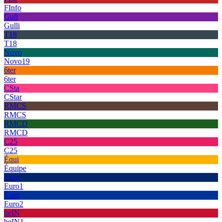
FInfo
Gull
Gulli
T18
T18
Novo
Novo19
6ter
6ter
CSta
CStar
RMCS
RMCS
RMCD
RMCD
C25
C25
Équi
Équipe
Euro
Euro1
Euro
Euro2
beIN
beIN1