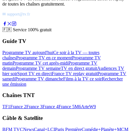
de toutes les chaînes gratuitement.
✉ support@tv.fr
🇫🇷
Service 100% gratuit
Guide TV
Programme TV aujourd'hui
Ce soir à la TV — toutes
chaînes
Programme TV en ce moment
Programme TV
matin
Programme TV cet après-midi
Programme TV
demain
Programme TV semaine
TV en direct gratuit
Audiences TV
hier soir
Sport TV en direct
France TV replay gratuit
Programme TV
samedi
Programme TV dimanche
Films à la TV ce soir
Rechercher
une émission
Chaînes TNT
TF1
France 2
France 3
France 4
France 5
M6
Arte
W9
Câble & Satellite
BFM TV
CNews
Canal+
LCI
Paris Première
Comédie+
Planète+
MCM