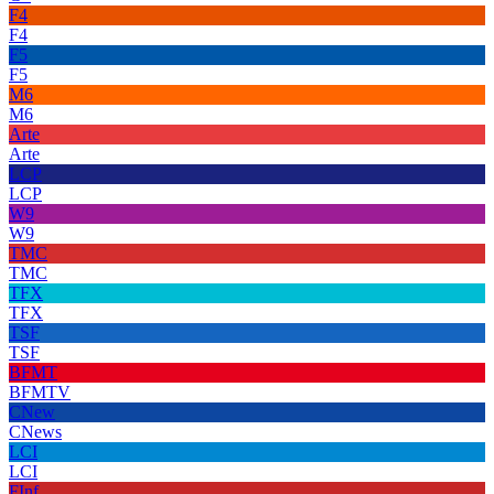
F4
F4
F5
F5
M6
M6
Arte
Arte
LCP
LCP
W9
W9
TMC
TMC
TFX
TFX
TSF
TSF
BFMT
BFMTV
CNew
CNews
LCI
LCI
FInf