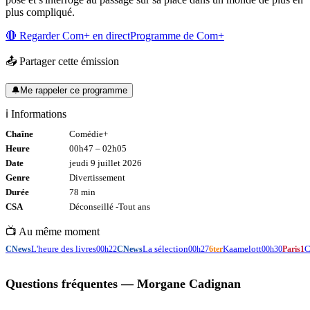
plus compliqué.
🔴 Regarder
Com+
en direct
Programme de
Com+
📤 Partager cette émission
🔔
Me rappeler ce programme
ℹ️ Informations
Chaîne
Comédie+
Heure
00h47
–
02h05
Date
jeudi 9 juillet 2026
Genre
Divertissement
Durée
78
min
CSA
Déconseillé -
Tout
ans
📺 Au même moment
L'heure des livres
La sélection
Kaamelott
C
CNews
00h22
CNews
00h27
6ter
00h30
Paris1
Questions fréquentes —
Morgane Cadignan