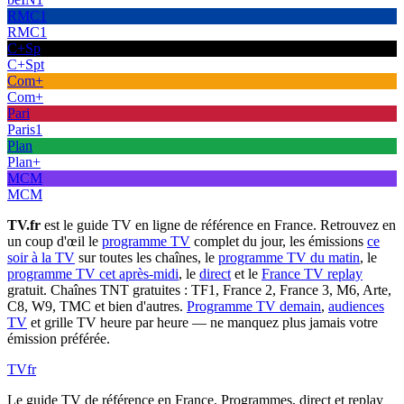
RMC1
RMC1
C+Sp
C+Spt
Com+
Com+
Pari
Paris1
Plan
Plan+
MCM
MCM
TV.fr
est le guide TV en ligne de référence en France. Retrouvez en
un coup d'œil le
programme TV
complet du jour, les émissions
ce
soir à la TV
sur toutes les chaînes, le
programme TV du matin
, le
programme TV cet après-midi
, le
direct
et le
France TV replay
gratuit. Chaînes TNT gratuites : TF1, France 2, France 3, M6, Arte,
C8, W9, TMC et bien d'autres.
Programme TV demain
,
audiences
TV
et grille TV heure par heure — ne manquez plus jamais votre
émission préférée.
TV
fr
Le guide TV de référence en France. Programmes, direct et replay