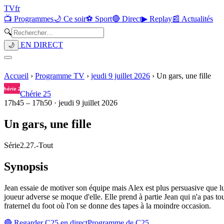
TV
fr
📺 Programmes
🌙 Ce soir
⚽ Sport
🔴 Direct
▶ Replay
📰 Actualités
🔍
EN DIRECT
🌙
Accueil
›
Programme TV
›
jeudi 9 juillet 2026
›
Un gars, une fille
Chérie 25
17h45
–
17h50
·
jeudi 9 juillet 2026
Un gars, une fille
Série
2.27.
-
Tout
Synopsis
Jean essaie de motiver son équipe mais Alex est plus persuasive que lui
joueur adverse se moque d'elle. Elle prend à partie Jean qui n'a pas tou
fraternel du foot où l'on se donne des tapes à la moindre occasion.
🔴 Regarder
C25
en direct
Programme de
C25