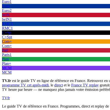
Euro1
Euro
Euro2
beIN
beIN1
RMC1
RMC1
C+Sp
C+Spt
Com+
Com+
Pari
Paris1
Plan
Plan+
MCM
MCM
TV.fr
est le guide TV en ligne de référence en France. Retrouvez en 
programme TV cet après-midi
, le
direct
et le
France TV replay
gratuit
TV heure par heure — ne manquez plus jamais votre émission préféré
TV
fr
Le guide TV de référence en France. Programmes, direct et replay de t