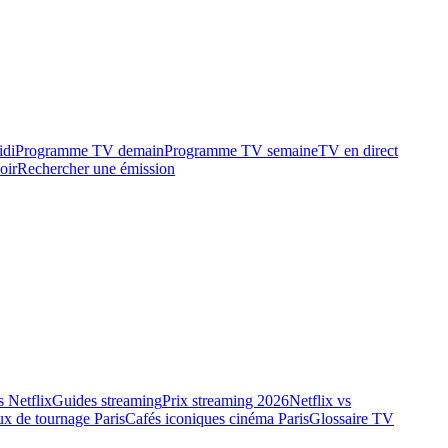
idi
Programme TV demain
Programme TV semaine
TV en direct
oir
Rechercher une émission
 Netflix
Guides streaming
Prix streaming 2026
Netflix vs
ux de tournage Paris
Cafés iconiques cinéma Paris
Glossaire TV