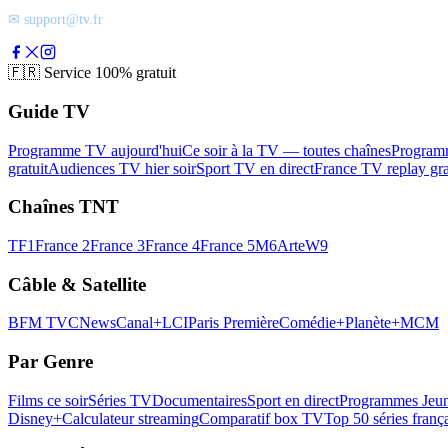
✉ support@tv.fr
🇫🇷
Service 100% gratuit
Guide TV
Programme TV aujourd'hui
Ce soir à la TV — toutes chaînes
Program
gratuit
Audiences TV hier soir
Sport TV en direct
France TV replay gra
Chaînes TNT
TF1
France 2
France 3
France 4
France 5
M6
Arte
W9
Câble & Satellite
BFM TV
CNews
Canal+
LCI
Paris Première
Comédie+
Planète+
MCM
Par Genre
Films ce soir
Séries TV
Documentaires
Sport en direct
Programmes Jeun
Disney+
Calculateur streaming
Comparatif box TV
Top 50 séries franç