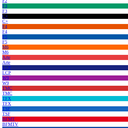
F2
F3
F3
C+
C+
F4
F4
F5
F5
M6
M6
Arte
Arte
LCP
LCP
W9
W9
TMC
TMC
TFX
TFX
TSF
TSF
BFMT
BFMTV