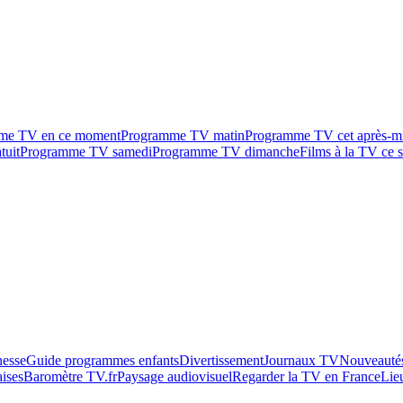
me TV en ce moment
Programme TV matin
Programme TV cet après-m
tuit
Programme TV samedi
Programme TV dimanche
Films à la TV ce s
esse
Guide programmes enfants
Divertissement
Journaux TV
Nouveautés
aises
Baromètre TV.fr
Paysage audiovisuel
Regarder la TV en France
Lie