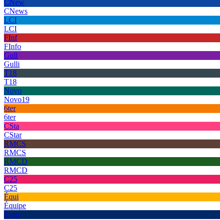
CNew
CNews
LCI
LCI
FInf
FInfo
Gull
Gulli
T18
T18
Novo
Novo19
6ter
6ter
CSta
CStar
RMCS
RMCS
RMCD
RMCD
C25
C25
Équi
Équipe
Euro