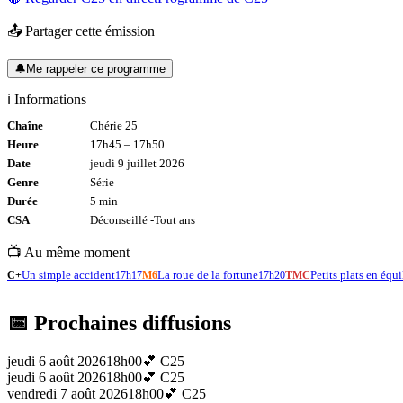
📤 Partager cette émission
🔔
Me rappeler ce programme
ℹ️ Informations
Chaîne
Chérie 25
Heure
17h45
–
17h50
Date
jeudi 9 juillet 2026
Genre
Série
Durée
5
min
CSA
Déconseillé -
Tout
ans
📺 Au même moment
Un simple accident
La roue de la fortune
Petits plats en équi
C+
17h17
M6
17h20
TMC
📅 Prochaines diffusions
jeudi 6 août 2026
18h00
💕
C25
jeudi 6 août 2026
18h00
💕
C25
vendredi 7 août 2026
18h00
💕
C25