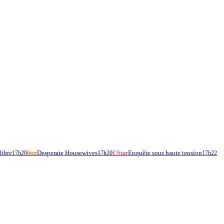
libre
Desperate Housewives
Enquête sous haute tension
17h20
6ter
17h20
CStar
17h22