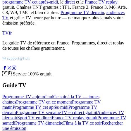
programme TV cet après-midi
, le
direct
et le
France TV replay
gratuit. Chaînes TNT gratuites : TF1, France 2, France 3, M6, Arte,
C8, W9, TMC et bien d'autres.
Programme TV demain
,
audiences
TV
et grille TV heure par heure — ne manquez plus jamais votre
émission préférée.
TV
fr
Le guide TV de référence en France. Programmes, direct et replay
de toutes les chaînes gratuitement.
✉ support@tv.fr
🇫🇷
Service 100% gratuit
Guide TV
Programme TV aujourd'hui
Ce soir à la TV — toutes
chaînes
Programme TV en ce moment
Programme TV
matin
Programme TV cet après-midi
Programme TV
demain
Programme TV semaine
TV en direct gratuit
Audiences TV
hier soir
Sport TV en direct
France TV replay gratuit
Programme TV
samedi
Programme TV dimanche
Films à la TV ce soir
Rechercher
une émission