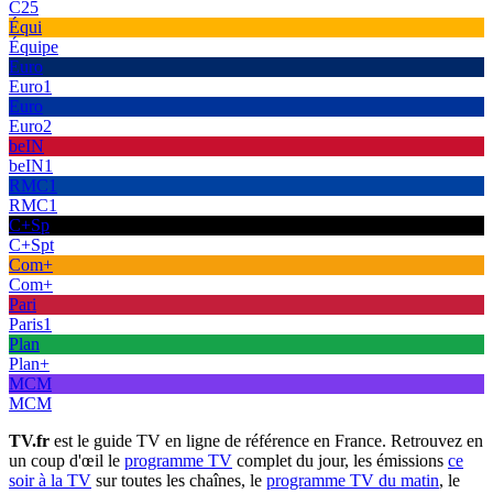
C25
Équi
Équipe
Euro
Euro1
Euro
Euro2
beIN
beIN1
RMC1
RMC1
C+Sp
C+Spt
Com+
Com+
Pari
Paris1
Plan
Plan+
MCM
MCM
TV.fr
est le guide TV en ligne de référence en France. Retrouvez en
un coup d'œil le
programme TV
complet du jour, les émissions
ce
soir à la TV
sur toutes les chaînes, le
programme TV du matin
, le