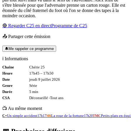
s'être blessée pour que l'adversaire prenne un carton rouge. Elle est
étonnée du côté fraternel du foot où l'on se donne des tapes à la
moindre occasion.
🔴 Regarder
C25
en direct
Programme de
C25
📤 Partager cette émission
🔔
Me rappeler ce programme
ℹ️ Informations
Chaîne
Chérie 25
Heure
17h45
–
17h50
Date
jeudi 9 juillet 2026
Genre
Série
Durée
5
min
CSA
Déconseillé -
Tout
ans
📺 Au même moment
Un simple accident
La roue de la fortune
Petits plats en équi
C+
17h17
M6
17h20
TMC