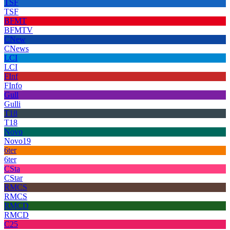
TSF
TSF
BFMT
BFMTV
CNew
CNews
LCI
LCI
FInf
FInfo
Gull
Gulli
T18
T18
Novo
Novo19
6ter
6ter
CSta
CStar
RMCS
RMCS
RMCD
RMCD
C25