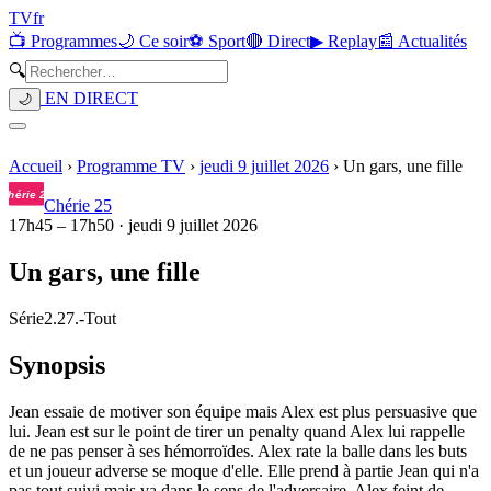
TV
fr
📺 Programmes
🌙 Ce soir
⚽ Sport
🔴 Direct
▶ Replay
📰 Actualités
🔍
EN DIRECT
🌙
Accueil
›
Programme TV
›
jeudi 9 juillet 2026
›
Un gars, une fille
Chérie 25
17h45
–
17h50
·
jeudi 9 juillet 2026
Un gars, une fille
Série
2.27.
-
Tout
Synopsis
Jean essaie de motiver son équipe mais Alex est plus persuasive que
lui. Jean est sur le point de tirer un penalty quand Alex lui rappelle
de ne pas penser à ses hémorroïdes. Alex rate la balle dans les buts
et un joueur adverse se moque d'elle. Elle prend à partie Jean qui n'a
pas tout suivi mais va dans le sens de l'adversaire. Alex feint de