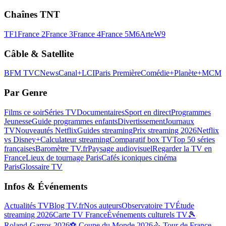
Chaînes TNT
TF1
France 2
France 3
France 4
France 5
M6
Arte
W9
Câble & Satellite
BFM TV
CNews
Canal+
LCI
Paris Première
Comédie+
Planète+
MCM
Par Genre
Films ce soir
Séries TV
Documentaires
Sport en direct
Programmes
Jeunesse
Guide programmes enfants
Divertissement
Journaux
TV
Nouveautés Netflix
Guides streaming
Prix streaming 2026
Netflix
vs Disney+
Calculateur streaming
Comparatif box TV
Top 50 séries
françaises
Baromètre TV.fr
Paysage audiovisuel
Regarder la TV en
France
Lieux de tournage Paris
Cafés iconiques cinéma
Paris
Glossaire TV
Infos & Événements
Actualités TV
Blog TV.fr
Nos auteurs
Observatoire TV
Étude
streaming 2026
Carte TV France
Événements culturels TV
🎾
Roland-Garros 2026
⚽ Coupe du Monde 2026
🚴 Tour de France