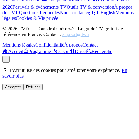
2026
Festivals & événements TV
Outils TV & conversion
À propos
de TV.fr
Questions fréquentes
Nous contacter
🇬🇧 English
Mentions
légales
Cookies & Vie privée
©
2026
TV.fr — Tous droits réservés. Le guide TV gratuit de
référence en France. Contact :
support@tv.fr
Mentions légales
Confidentialité
À propos
Contact
🏠
Accueil
📺
Programme
🌙
Ce soir
🔴
Direct
🔍
Recherche
↑
🍪 TV.fr utilise des cookies pour améliorer votre expérience.
En
savoir plus
Accepter
Refuser