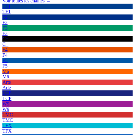
Voir toutes les chaînes →
TF1
TF1
F2
F2
F3
F3
C+
C+
F4
F4
F5
F5
M6
M6
Arte
Arte
LCP
LCP
W9
W9
TMC
TMC
TFX
TFX