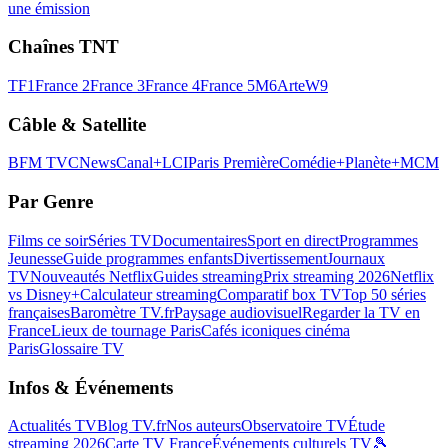
une émission
Chaînes TNT
TF1
France 2
France 3
France 4
France 5
M6
Arte
W9
Câble & Satellite
BFM TV
CNews
Canal+
LCI
Paris Première
Comédie+
Planète+
MCM
Par Genre
Films ce soir
Séries TV
Documentaires
Sport en direct
Programmes
Jeunesse
Guide programmes enfants
Divertissement
Journaux
TV
Nouveautés Netflix
Guides streaming
Prix streaming 2026
Netflix
vs Disney+
Calculateur streaming
Comparatif box TV
Top 50 séries
françaises
Baromètre TV.fr
Paysage audiovisuel
Regarder la TV en
France
Lieux de tournage Paris
Cafés iconiques cinéma
Paris
Glossaire TV
Infos & Événements
Actualités TV
Blog TV.fr
Nos auteurs
Observatoire TV
Étude
streaming 2026
Carte TV France
Événements culturels TV
🎾