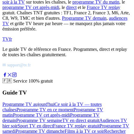
soir à la TV
sur toutes les chaînes, le
programme TV du matin
, le
programme TV cet après-midi
, le
direct
et le
France TV replay
gratuit. Chaînes TNT gratuites : TF1, France 2, France 3, M6, Arte,
C8, W9, TMC et bien d'autres.
Programme TV demain
,
audiences
TV
et grille TV heure par heure — ne manquez plus jamais votre
émission préférée.
TV
fr
Le guide TV de référence en France. Programmes, direct et replay
de toutes les chaînes gratuitement.
✉ support@tv.fr
🇫🇷
Service 100% gratuit
Guide TV
Programme TV aujourd'hui
Ce soir à la TV — toutes
chaînes
Programme TV en ce moment
Programme TV
matin
Programme TV cet après-midi
Programme TV
demain
Programme TV semaine
TV en direct gratuit
Audiences TV
hier soir
Sport TV en direct
France TV replay gratuit
Programme TV
samedi
Programme TV dimanche
Films à la TV ce soir
Rechercher