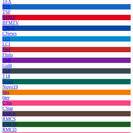
TFX
TSF
TSF
BFMT
BFMTV
CNew
CNews
LCI
LCI
FInf
FInfo
Gull
Gulli
T18
T18
Novo
Novo19
6ter
6ter
CSta
CStar
RMCS
RMCS
RMCD
RMCD