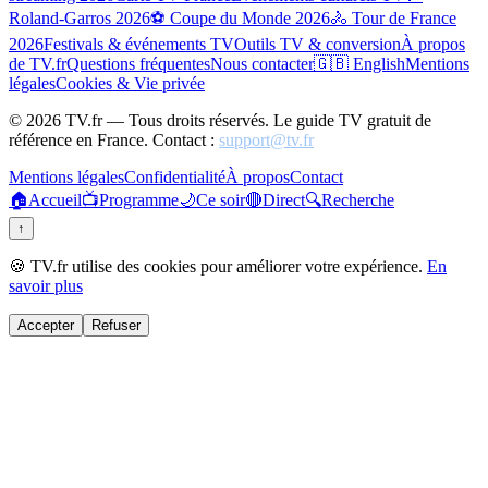
Roland-Garros 2026
⚽ Coupe du Monde 2026
🚴 Tour de France
2026
Festivals & événements TV
Outils TV & conversion
À propos
de TV.fr
Questions fréquentes
Nous contacter
🇬🇧 English
Mentions
légales
Cookies & Vie privée
©
2026
TV.fr — Tous droits réservés. Le guide TV gratuit de
référence en France. Contact :
support@tv.fr
Mentions légales
Confidentialité
À propos
Contact
🏠
Accueil
📺
Programme
🌙
Ce soir
🔴
Direct
🔍
Recherche
↑
🍪 TV.fr utilise des cookies pour améliorer votre expérience.
En
savoir plus
Accepter
Refuser