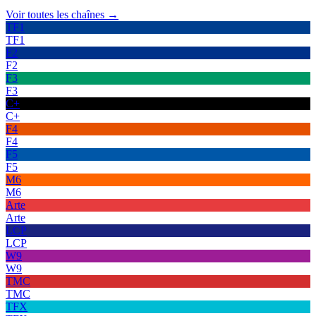
Voir toutes les chaînes →
TF1
TF1
F2
F2
F3
F3
C+
C+
F4
F4
F5
F5
M6
M6
Arte
Arte
LCP
LCP
W9
W9
TMC
TMC
TFX