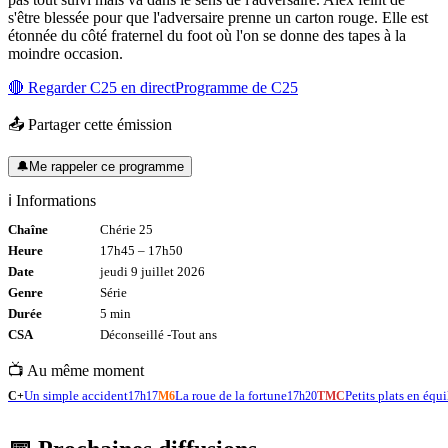
s'être blessée pour que l'adversaire prenne un carton rouge. Elle est
étonnée du côté fraternel du foot où l'on se donne des tapes à la
moindre occasion.
🔴 Regarder
C25
en direct
Programme de
C25
📤 Partager cette émission
🔔
Me rappeler ce programme
ℹ️ Informations
Chaîne
Chérie 25
Heure
17h45
–
17h50
Date
jeudi 9 juillet 2026
Genre
Série
Durée
5
min
CSA
Déconseillé -
Tout
ans
📺 Au même moment
Un simple accident
La roue de la fortune
Petits plats en équi
C+
17h17
M6
17h20
TMC