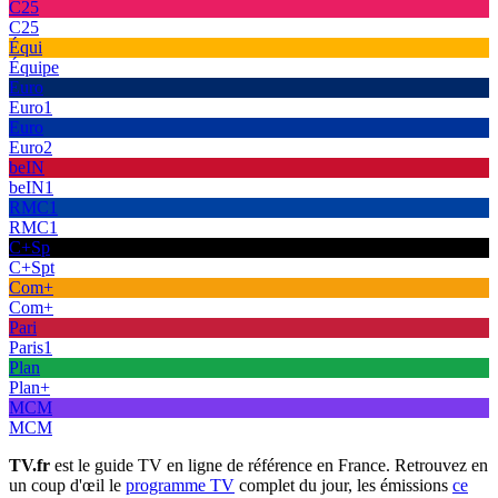
C25
C25
Équi
Équipe
Euro
Euro1
Euro
Euro2
beIN
beIN1
RMC1
RMC1
C+Sp
C+Spt
Com+
Com+
Pari
Paris1
Plan
Plan+
MCM
MCM
TV.fr
est le guide TV en ligne de référence en France. Retrouvez en
un coup d'œil le
programme TV
complet du jour, les émissions
ce