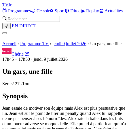
TV
fr
📺 Programmes
🌙 Ce soir
⚽ Sport
🔴 Direct
▶ Replay
📰 Actualités
🔍
EN DIRECT
🌙
Accueil
›
Programme TV
›
jeudi 9 juillet 2026
›
Un gars, une fille
Chérie 25
17h45
–
17h50
·
jeudi 9 juillet 2026
Un gars, une fille
Série
2.27.
-
Tout
Synopsis
Jean essaie de motiver son équipe mais Alex est plus persuasive que
lui. Jean est sur le point de tirer un penalty quand Alex lui rappelle
de ne pas penser à ses hémorroïdes. Alex rate la balle dans les buts
et un joueur adverse se moque d'elle. Elle prend à partie Jean qui n'a
pas tout suivi mais va dans le sens de l'adversaire. Alex feint de