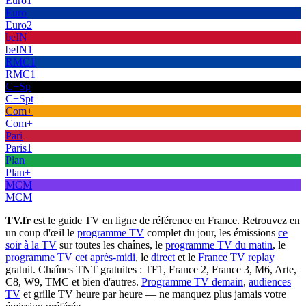
Euro1
Euro
Euro2
beIN
beIN1
RMC1
RMC1
C+Sp
C+Spt
Com+
Com+
Pari
Paris1
Plan
Plan+
MCM
MCM
TV.fr
est le guide TV en ligne de référence en France. Retrouvez en
un coup d'œil le
programme TV
complet du jour, les émissions
ce
soir à la TV
sur toutes les chaînes, le
programme TV du matin
, le
programme TV cet après-midi
, le
direct
et le
France TV replay
gratuit. Chaînes TNT gratuites : TF1, France 2, France 3, M6, Arte,
C8, W9, TMC et bien d'autres.
Programme TV demain
,
audiences
TV
et grille TV heure par heure — ne manquez plus jamais votre