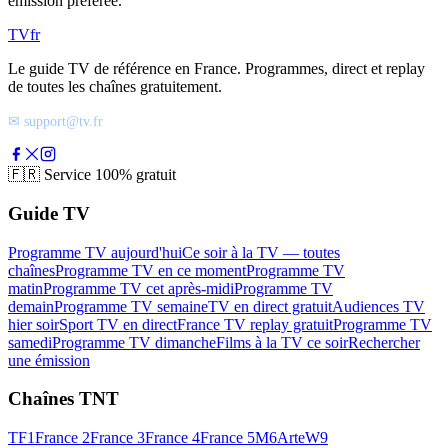
émission préférée.
TV
fr
Le guide TV de référence en France. Programmes, direct et replay
de toutes les chaînes gratuitement.
✉ support@tv.fr
🇫🇷
Service 100% gratuit
Guide TV
Programme TV aujourd'hui
Ce soir à la TV — toutes
chaînes
Programme TV en ce moment
Programme TV
matin
Programme TV cet après-midi
Programme TV
demain
Programme TV semaine
TV en direct gratuit
Audiences TV
hier soir
Sport TV en direct
France TV replay gratuit
Programme TV
samedi
Programme TV dimanche
Films à la TV ce soir
Rechercher
une émission
Chaînes TNT
TF1
France 2
France 3
France 4
France 5
M6
Arte
W9