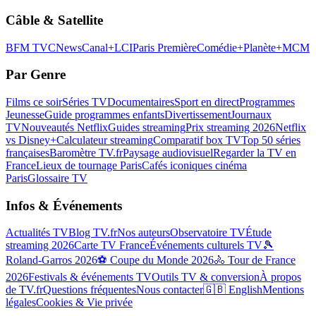
Câble & Satellite
BFM TV
CNews
Canal+
LCI
Paris Première
Comédie+
Planète+
MCM
Par Genre
Films ce soir
Séries TV
Documentaires
Sport en direct
Programmes
Jeunesse
Guide programmes enfants
Divertissement
Journaux
TV
Nouveautés Netflix
Guides streaming
Prix streaming 2026
Netflix
vs Disney+
Calculateur streaming
Comparatif box TV
Top 50 séries
françaises
Baromètre TV.fr
Paysage audiovisuel
Regarder la TV en
France
Lieux de tournage Paris
Cafés iconiques cinéma
Paris
Glossaire TV
Infos & Événements
Actualités TV
Blog TV.fr
Nos auteurs
Observatoire TV
Étude
streaming 2026
Carte TV France
Événements culturels TV
🎾
Roland-Garros 2026
⚽ Coupe du Monde 2026
🚴 Tour de France
2026
Festivals & événements TV
Outils TV & conversion
À propos
de TV.fr
Questions fréquentes
Nous contacter
🇬🇧 English
Mentions
légales
Cookies & Vie privée