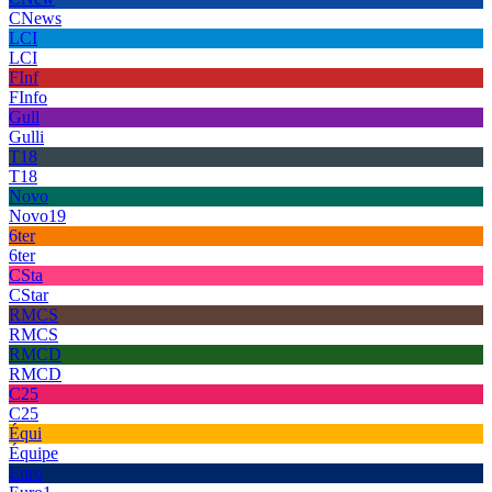
CNews
LCI
LCI
FInf
FInfo
Gull
Gulli
T18
T18
Novo
Novo19
6ter
6ter
CSta
CStar
RMCS
RMCS
RMCD
RMCD
C25
C25
Équi
Équipe
Euro