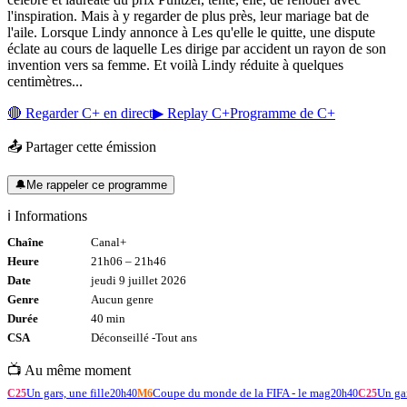
l'inspiration. Mais à y regarder de plus près, leur mariage bat de
l'aile. Lorsque Lindy annonce à Les qu'elle le quitte, une dispute
éclate au cours de laquelle Les dirige par accident un rayon de son
invention vers sa femme. Et voilà Lindy réduite à quelques
centimètres...
🔴 Regarder
C+
en direct
▶ Replay
C+
Programme de
C+
📤 Partager cette émission
🔔
Me rappeler ce programme
ℹ️ Informations
Chaîne
Canal+
Heure
21h06
–
21h46
Date
jeudi 9 juillet 2026
Genre
Aucun genre
Durée
40
min
CSA
Déconseillé -
Tout
ans
📺 Au même moment
Un gars, une fille
Coupe du monde de la FIFA - le mag
Un gar
C25
20h40
M6
20h40
C25