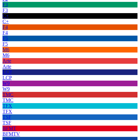
F3
F3
C+
C+
F4
F4
F5
F5
M6
M6
Arte
Arte
LCP
LCP
W9
W9
TMC
TMC
TFX
TFX
TSF
TSF
BFMT
BFMTV
CNew