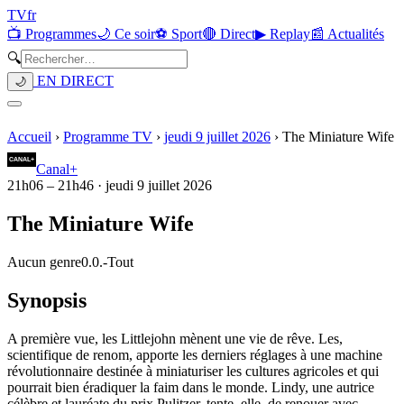
TV
fr
📺 Programmes
🌙 Ce soir
⚽ Sport
🔴 Direct
▶ Replay
📰 Actualités
🔍
EN DIRECT
🌙
Accueil
›
Programme TV
›
jeudi 9 juillet 2026
›
The Miniature Wife
Canal+
21h06
–
21h46
·
jeudi 9 juillet 2026
The Miniature Wife
Aucun genre
0.0.
-
Tout
Synopsis
A première vue, les Littlejohn mènent une vie de rêve. Les,
scientifique de renom, apporte les derniers réglages à une machine
révolutionnaire destinée à miniaturiser les cultures agricoles et qui
pourrait bien éradiquer la faim dans le monde. Lindy, une autrice
célèbre et lauréate du prix Pulitzer, tente, elle, de renouer avec