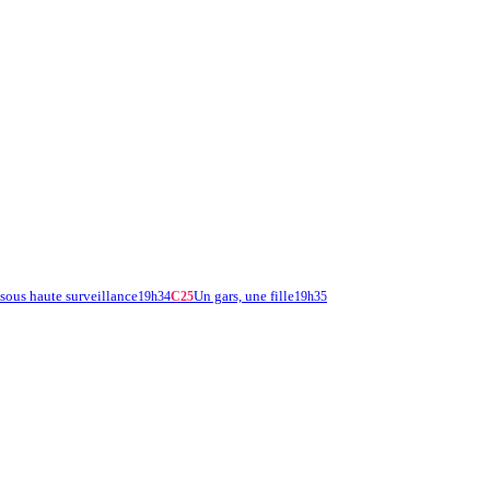
sous haute surveillance
Un gars, une fille
19h34
C25
19h35