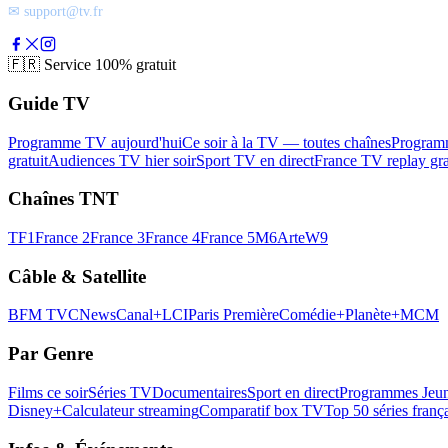
✉ support@tv.fr
🇫🇷
Service 100% gratuit
Guide TV
Programme TV aujourd'hui
Ce soir à la TV — toutes chaînes
Program
gratuit
Audiences TV hier soir
Sport TV en direct
France TV replay gra
Chaînes TNT
TF1
France 2
France 3
France 4
France 5
M6
Arte
W9
Câble & Satellite
BFM TV
CNews
Canal+
LCI
Paris Première
Comédie+
Planète+
MCM
Par Genre
Films ce soir
Séries TV
Documentaires
Sport en direct
Programmes Jeun
Disney+
Calculateur streaming
Comparatif box TV
Top 50 séries franç