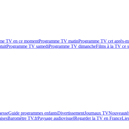
me TV en ce moment
Programme TV matin
Programme TV cet après-m
tuit
Programme TV samedi
Programme TV dimanche
Films à la TV ce s
esse
Guide programmes enfants
Divertissement
Journaux TV
Nouveautés
aises
Baromètre TV.fr
Paysage audiovisuel
Regarder la TV en France
Lie