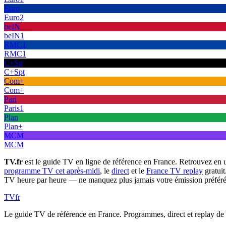
Euro
Euro2
beIN
beIN1
RMC1
RMC1
C+Sp
C+Spt
Com+
Com+
Pari
Paris1
Plan
Plan+
MCM
MCM
TV.fr
est le guide TV en ligne de référence en France. Retrouvez en 
programme TV cet après-midi
, le
direct
et le
France TV replay
gratuit
TV heure par heure — ne manquez plus jamais votre émission préféré
TV
fr
Le guide TV de référence en France. Programmes, direct et replay de t