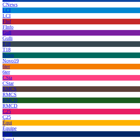
CNews
LCI
LCI
FInf
FInfo
Gull
Gulli
T18
T18
Novo
Novo19
6ter
6ter
CSta
CStar
RMCS
RMCS
RMCD
RMCD
C25
C25
Équi
Équipe
Euro
Euro1