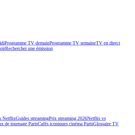
idi
Programme TV demain
Programme TV semaine
TV en direct
oir
Rechercher une émission
 Netflix
Guides streaming
Prix streaming 2026
Netflix vs
ux de tournage Paris
Cafés iconiques cinéma Paris
Glossaire TV