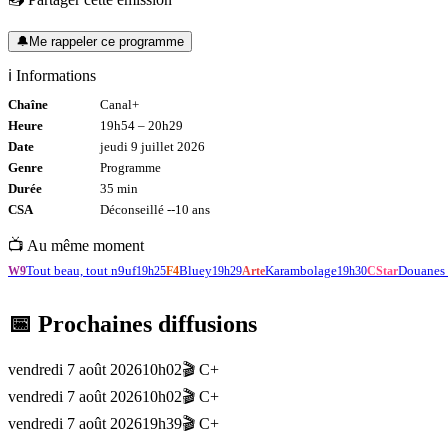
🔔
Me rappeler ce programme
ℹ️ Informations
Chaîne
Canal+
Heure
19h54
–
20h29
Date
jeudi 9 juillet 2026
Genre
Programme
Durée
35
min
CSA
Déconseillé -
-10
ans
📺 Au même moment
Tout beau, tout n9uf
Bluey
Karambolage
Douanes 
W9
19h25
F4
19h29
Arte
19h30
CStar
📅 Prochaines diffusions
vendredi 7 août 2026
10h02
🎬
C+
vendredi 7 août 2026
10h02
🎬
C+
vendredi 7 août 2026
19h39
🎬
C+