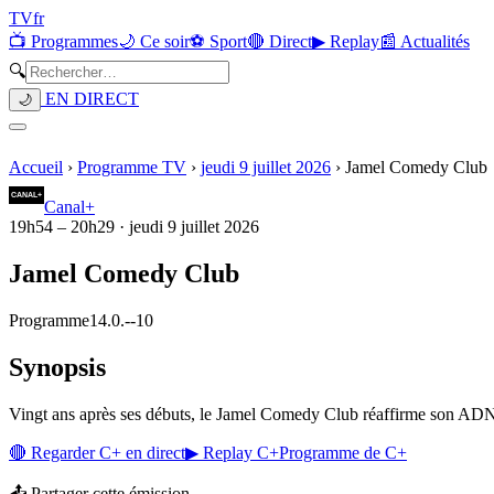
TV
fr
📺 Programmes
🌙 Ce soir
⚽ Sport
🔴 Direct
▶ Replay
📰 Actualités
🔍
EN DIRECT
🌙
Accueil
›
Programme TV
›
jeudi 9 juillet 2026
›
Jamel Comedy Club
Canal+
19h54
–
20h29
·
jeudi 9 juillet 2026
Jamel Comedy Club
Programme
14.0.
-
-10
Synopsis
Vingt ans après ses débuts, le Jamel Comedy Club réaffirme son ADN : d
🔴 Regarder
C+
en direct
▶ Replay
C+
Programme de
C+
📤 Partager cette émission