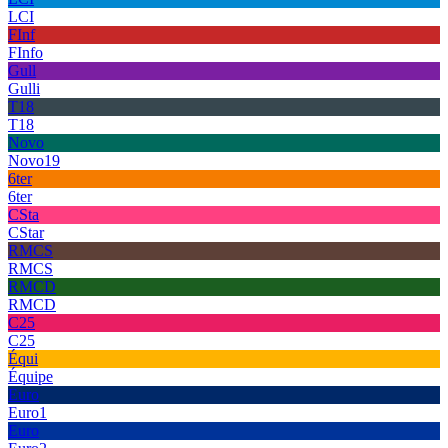
LCI
FInf
FInfo
Gull
Gulli
T18
T18
Novo
Novo19
6ter
6ter
CSta
CStar
RMCS
RMCS
RMCD
RMCD
C25
C25
Équi
Équipe
Euro
Euro1
Euro