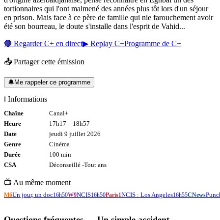
tortionnaires qui l'ont malmené des années plus tôt lors d'un séjour
en prison. Mais face à ce père de famille qui nie farouchement avoir
été son bourreau, le doute s'installe dans l'esprit de Vahid...
🔴 Regarder
C+
en direct
▶ Replay
C+
Programme de
C+
📤 Partager cette émission
🔔
Me rappeler ce programme
ℹ️ Informations
Chaîne
Canal+
Heure
17h17
–
18h57
Date
jeudi 9 juillet 2026
Genre
Cinéma
Durée
100
min
CSA
Déconseillé -
Tout
ans
📺 Au même moment
Un jour, un doc
NCIS
NCIS : Los Angeles
Punc
M6
16h50
W9
16h50
Paris1
16h55
CNews
Questions fréquentes —
Un simple accident