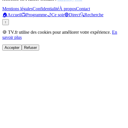
Mentions légales
Confidentialité
À propos
Contact
🏠
Accueil
📺
Programme
🌙
Ce soir
🔴
Direct
🔍
Recherche
↑
🍪 TV.fr utilise des cookies pour améliorer votre expérience.
En
savoir plus
Accepter
Refuser