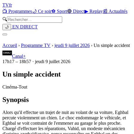
TV
fr
📺 Programmes
🌙 Ce soir
⚽ Sport
🔴 Direct
▶ Replay
📰 Actualités
🔍
EN DIRECT
🌙
Accueil
›
Programme TV
›
jeudi 9 juillet 2026
›
Un simple accident
Canal+
17h17
–
18h57
·
jeudi 9 juillet 2026
Un simple accident
Cinéma
-
Tout
Synopsis
Alors qu'il effectue un trajet de nuit au volant de sa voiture, Eghbal
percute violemment un chien. Le choc endommage le véhicule, et
Eghbal se voit contraint de l'emmener au garage le plus proche.
Chargé d'effectuer les réparations, Vahid, un modeste mécanicien
d'origine azerbaïdjanaise, pense reconnaître en Eghbal un des