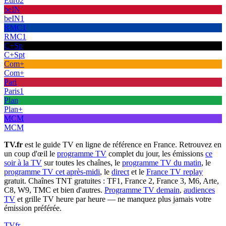
Euro2
beIN
beIN1
RMC1
RMC1
C+Sp
C+Spt
Com+
Com+
Pari
Paris1
Plan
Plan+
MCM
MCM
TV.fr
est le guide TV en ligne de référence en France. Retrouvez en
un coup d'œil le
programme TV
complet du jour, les émissions
ce
soir à la TV
sur toutes les chaînes, le
programme TV du matin
, le
programme TV cet après-midi
, le
direct
et le
France TV replay
gratuit. Chaînes TNT gratuites : TF1, France 2, France 3, M6, Arte,
C8, W9, TMC et bien d'autres.
Programme TV demain
,
audiences
TV
et grille TV heure par heure — ne manquez plus jamais votre
émission préférée.
TV
fr