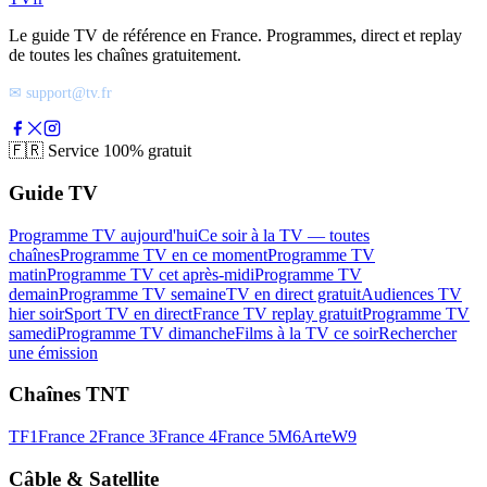
Le guide TV de référence en France. Programmes, direct et replay
de toutes les chaînes gratuitement.
✉ support@tv.fr
🇫🇷
Service 100% gratuit
Guide TV
Programme TV aujourd'hui
Ce soir à la TV — toutes
chaînes
Programme TV en ce moment
Programme TV
matin
Programme TV cet après-midi
Programme TV
demain
Programme TV semaine
TV en direct gratuit
Audiences TV
hier soir
Sport TV en direct
France TV replay gratuit
Programme TV
samedi
Programme TV dimanche
Films à la TV ce soir
Rechercher
une émission
Chaînes TNT
TF1
France 2
France 3
France 4
France 5
M6
Arte
W9
Câble & Satellite