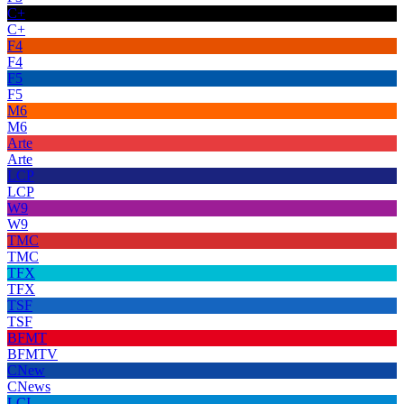
C+
C+
F4
F4
F5
F5
M6
M6
Arte
Arte
LCP
LCP
W9
W9
TMC
TMC
TFX
TFX
TSF
TSF
BFMT
BFMTV
CNew
CNews
LCI