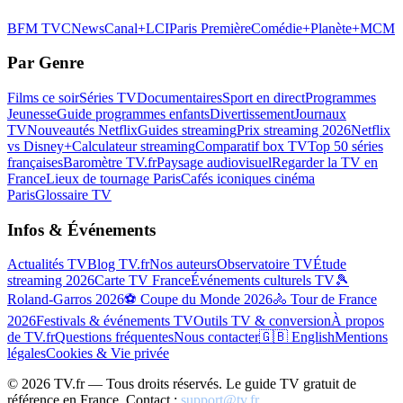
BFM TV
CNews
Canal+
LCI
Paris Première
Comédie+
Planète+
MCM
Par Genre
Films ce soir
Séries TV
Documentaires
Sport en direct
Programmes
Jeunesse
Guide programmes enfants
Divertissement
Journaux
TV
Nouveautés Netflix
Guides streaming
Prix streaming 2026
Netflix
vs Disney+
Calculateur streaming
Comparatif box TV
Top 50 séries
françaises
Baromètre TV.fr
Paysage audiovisuel
Regarder la TV en
France
Lieux de tournage Paris
Cafés iconiques cinéma
Paris
Glossaire TV
Infos & Événements
Actualités TV
Blog TV.fr
Nos auteurs
Observatoire TV
Étude
streaming 2026
Carte TV France
Événements culturels TV
🎾
Roland-Garros 2026
⚽ Coupe du Monde 2026
🚴 Tour de France
2026
Festivals & événements TV
Outils TV & conversion
À propos
de TV.fr
Questions fréquentes
Nous contacter
🇬🇧 English
Mentions
légales
Cookies & Vie privée
©
2026
TV.fr — Tous droits réservés. Le guide TV gratuit de
référence en France. Contact :
support@tv.fr