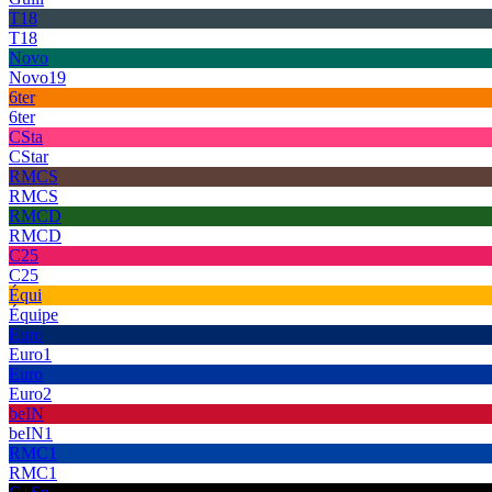
T18
T18
Novo
Novo19
6ter
6ter
CSta
CStar
RMCS
RMCS
RMCD
RMCD
C25
C25
Équi
Équipe
Euro
Euro1
Euro
Euro2
beIN
beIN1
RMC1
RMC1