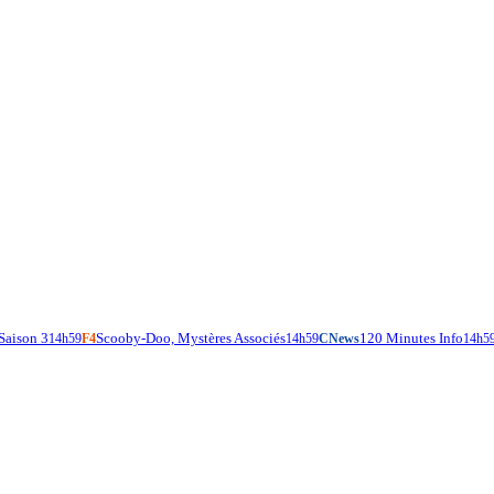
 Saison 3
Scooby-Doo, Mystères Associés
120 Minutes Info
14h59
F4
14h59
CNews
14h5