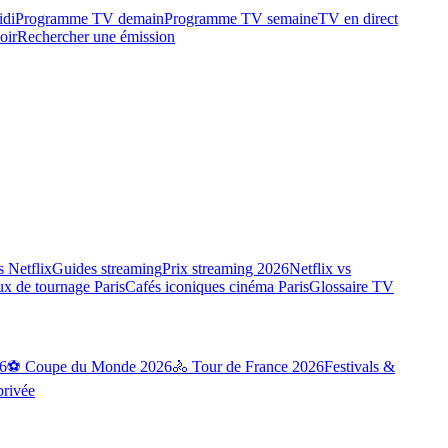
idi
Programme TV demain
Programme TV semaine
TV en direct
oir
Rechercher une émission
 Netflix
Guides streaming
Prix streaming 2026
Netflix vs
ux de tournage Paris
Cafés iconiques cinéma Paris
Glossaire TV
6
⚽ Coupe du Monde 2026
🚴 Tour de France 2026
Festivals &
privée