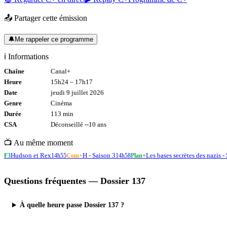
📤 Partager cette émission
🔔
Me rappeler ce programme
ℹ️ Informations
Chaîne
Canal+
Heure
15h24
–
17h17
Date
jeudi 9 juillet 2026
Genre
Cinéma
Durée
113
min
CSA
Déconseillé -
-10
ans
📺 Au même moment
Hudson et Rex
H - Saison 3
Les bases secrètes des nazis -
F3
14h55
Com+
14h58
Plan+
Questions fréquentes —
Dossier 137
À quelle heure passe Dossier 137 ?