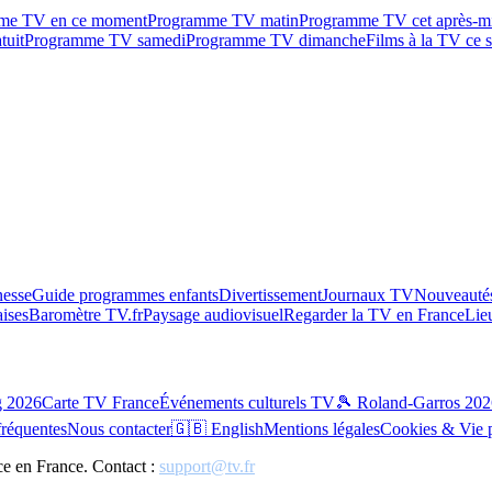
me TV en ce moment
Programme TV matin
Programme TV cet après-m
tuit
Programme TV samedi
Programme TV dimanche
Films à la TV ce s
esse
Guide programmes enfants
Divertissement
Journaux TV
Nouveautés
aises
Baromètre TV.fr
Paysage audiovisuel
Regarder la TV en France
Lie
g 2026
Carte TV France
Événements culturels TV
🎾 Roland-Garros 202
fréquentes
Nous contacter
🇬🇧 English
Mentions légales
Cookies & Vie 
ce en France. Contact :
support@tv.fr