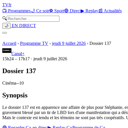
TV
fr
📺 Programmes
🌙 Ce soir
⚽ Sport
🔴 Direct
▶ Replay
📰 Actualités
🔍
EN DIRECT
🌙
Accueil
›
Programme TV
›
jeudi 9 juillet 2026
›
Dossier 137
Canal+
15h24
–
17h17
·
jeudi 9 juillet 2026
Dossier 137
Cinéma
-
-10
Synopsis
Le dossier 137 est en apparence une affaire de plus pour Stéphanie, 
gravement blessé par un tir de LBD lors d'une manifestation qui a dérap
Mais le contexte est tendu et les témoins ne sont pas très coopératifs.
🔴 Regarder
C+
en direct
▶ Replay
C+
Programme de
C+