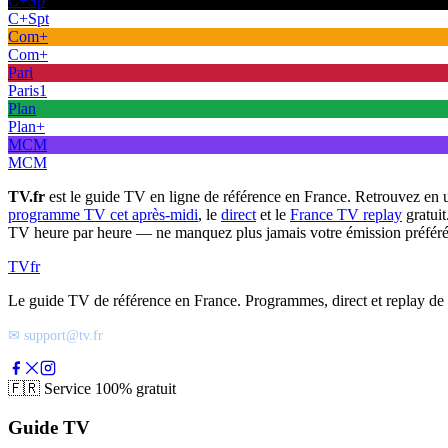
C+Sp
C+Spt
Com+
Com+
Pari
Paris1
Plan
Plan+
MCM
MCM
TV.fr
est le guide TV en ligne de référence en France. Retrouvez en 
programme TV cet après-midi
, le
direct
et le
France TV replay
gratuit
TV heure par heure — ne manquez plus jamais votre émission préféré
TV
fr
Le guide TV de référence en France. Programmes, direct et replay de t
✉ support@tv.fr
🇫🇷
Service 100% gratuit
Guide TV