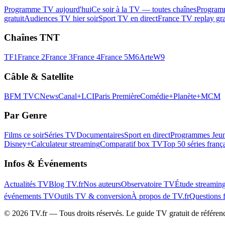
Programme TV aujourd'hui
Ce soir à la TV — toutes chaînes
Program
gratuit
Audiences TV hier soir
Sport TV en direct
France TV replay gra
Chaînes TNT
TF1
France 2
France 3
France 4
France 5
M6
Arte
W9
Câble & Satellite
BFM TV
CNews
Canal+
LCI
Paris Première
Comédie+
Planète+
MCM
Par Genre
Films ce soir
Séries TV
Documentaires
Sport en direct
Programmes Jeun
Disney+
Calculateur streaming
Comparatif box TV
Top 50 séries franç
Infos & Événements
Actualités TV
Blog TV.fr
Nos auteurs
Observatoire TV
Étude streamin
événements TV
Outils TV & conversion
À propos de TV.fr
Questions 
©
2026
TV.fr — Tous droits réservés. Le guide TV gratuit de référen