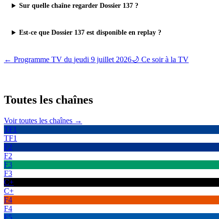
Sur quelle chaîne regarder Dossier 137 ?
Est-ce que Dossier 137 est disponible en replay ?
← Programme TV du
jeudi 9 juillet 2026
🌙 Ce soir à la TV
Toutes les
chaînes
Voir toutes les chaînes →
TF1
TF1
F2
F2
F3
F3
C+
C+
F4
F4
F5