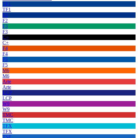
TF1
TF1
F2
F2
F3
F3
C+
C+
F4
F4
F5
F5
M6
M6
Arte
Arte
LCP
LCP
W9
W9
TMC
TMC
TFX
TFX
TSF