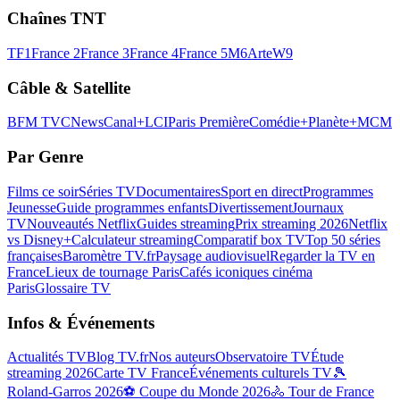
Chaînes TNT
TF1
France 2
France 3
France 4
France 5
M6
Arte
W9
Câble & Satellite
BFM TV
CNews
Canal+
LCI
Paris Première
Comédie+
Planète+
MCM
Par Genre
Films ce soir
Séries TV
Documentaires
Sport en direct
Programmes
Jeunesse
Guide programmes enfants
Divertissement
Journaux
TV
Nouveautés Netflix
Guides streaming
Prix streaming 2026
Netflix
vs Disney+
Calculateur streaming
Comparatif box TV
Top 50 séries
françaises
Baromètre TV.fr
Paysage audiovisuel
Regarder la TV en
France
Lieux de tournage Paris
Cafés iconiques cinéma
Paris
Glossaire TV
Infos & Événements
Actualités TV
Blog TV.fr
Nos auteurs
Observatoire TV
Étude
streaming 2026
Carte TV France
Événements culturels TV
🎾
Roland-Garros 2026
⚽ Coupe du Monde 2026
🚴 Tour de France