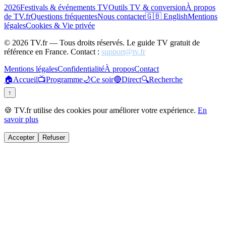
2026
Festivals & événements TV
Outils TV & conversion
À propos
de TV.fr
Questions fréquentes
Nous contacter
🇬🇧 English
Mentions
légales
Cookies & Vie privée
©
2026
TV.fr — Tous droits réservés. Le guide TV gratuit de
référence en France. Contact :
support@tv.fr
Mentions légales
Confidentialité
À propos
Contact
🏠
Accueil
📺
Programme
🌙
Ce soir
🔴
Direct
🔍
Recherche
↑
🍪 TV.fr utilise des cookies pour améliorer votre expérience.
En
savoir plus
Accepter
Refuser