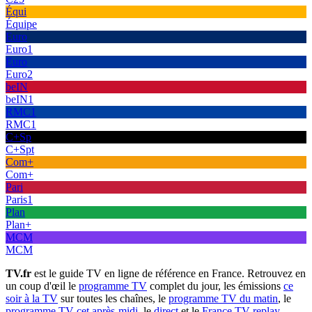
Équi
Équipe
Euro
Euro1
Euro
Euro2
beIN
beIN1
RMC1
RMC1
C+Sp
C+Spt
Com+
Com+
Pari
Paris1
Plan
Plan+
MCM
MCM
TV.fr
est le guide TV en ligne de référence en France. Retrouvez en
un coup d'œil le
programme TV
complet du jour, les émissions
ce
soir à la TV
sur toutes les chaînes, le
programme TV du matin
, le
programme TV cet après-midi
, le
direct
et le
France TV replay