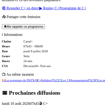
🔴 Regarder
C+
en direct
▶ Replay
C+
Programme de
C+
📤 Partager cette émission
🔔
Me rappeler ce programme
ℹ️ Informations
Chaîne
Canal+
Heure
07h45
–
08h09
Date
jeudi 9 juillet 2026
Genre
Série
Durée
24
min
CSA
Déconseillé -
Tout
ans
📺 Au même moment
Les aventures de Pil
Kididoc
Les 3 Mousquetaires
Les m
F4
07h19
C+
07h22
F3
07h23
F5
📅 Prochaines diffusions
lundi 10 août 2026
07h45
🎬
C+