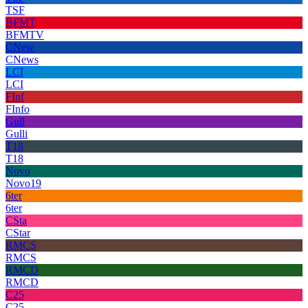
TSF
BFMT
BFMTV
CNew
CNews
LCI
LCI
FInf
FInfo
Gull
Gulli
T18
T18
Novo
Novo19
6ter
6ter
CSta
CStar
RMCS
RMCS
RMCD
RMCD
C25
C25