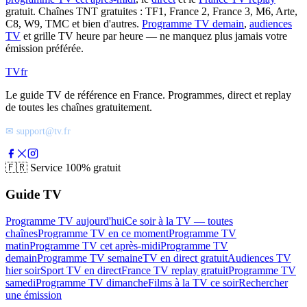
gratuit. Chaînes TNT gratuites : TF1, France 2, France 3, M6, Arte,
C8, W9, TMC et bien d'autres.
Programme TV demain
,
audiences
TV
et grille TV heure par heure — ne manquez plus jamais votre
émission préférée.
TV
fr
Le guide TV de référence en France. Programmes, direct et replay
de toutes les chaînes gratuitement.
✉ support@tv.fr
🇫🇷
Service 100% gratuit
Guide TV
Programme TV aujourd'hui
Ce soir à la TV — toutes
chaînes
Programme TV en ce moment
Programme TV
matin
Programme TV cet après-midi
Programme TV
demain
Programme TV semaine
TV en direct gratuit
Audiences TV
hier soir
Sport TV en direct
France TV replay gratuit
Programme TV
samedi
Programme TV dimanche
Films à la TV ce soir
Rechercher
une émission