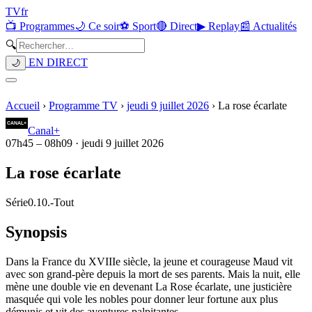
TV
fr
📺 Programmes
🌙 Ce soir
⚽ Sport
🔴 Direct
▶ Replay
📰 Actualités
🔍
EN DIRECT
🌙
Accueil
›
Programme TV
›
jeudi 9 juillet 2026
›
La rose écarlate
Canal+
07h45
–
08h09
·
jeudi 9 juillet 2026
La rose écarlate
Série
0.10.
-
Tout
Synopsis
Dans la France du XVIIIe siècle, la jeune et courageuse Maud vit
avec son grand-père depuis la mort de ses parents. Mais la nuit, elle
mène une double vie en devenant La Rose écarlate, une justicière
masquée qui vole les nobles pour donner leur fortune aux plus
démunis et vit des aventures palpitantes.