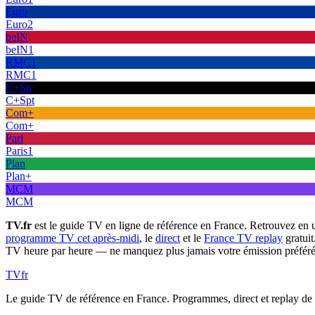
Euro
Euro2
beIN
beIN1
RMC1
RMC1
C+Sp
C+Spt
Com+
Com+
Pari
Paris1
Plan
Plan+
MCM
MCM
TV.fr
est le guide TV en ligne de référence en France. Retrouvez en 
programme TV cet après-midi
, le
direct
et le
France TV replay
gratuit
TV heure par heure — ne manquez plus jamais votre émission préféré
TV
fr
Le guide TV de référence en France. Programmes, direct et replay de t