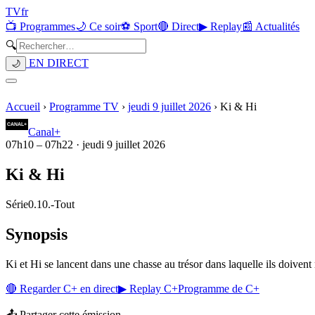
TV
fr
📺 Programmes
🌙 Ce soir
⚽ Sport
🔴 Direct
▶ Replay
📰 Actualités
🔍
EN DIRECT
🌙
Accueil
›
Programme TV
›
jeudi 9 juillet 2026
›
Ki & Hi
Canal+
07h10
–
07h22
·
jeudi 9 juillet 2026
Ki & Hi
Série
0.10.
-
Tout
Synopsis
Ki et Hi se lancent dans une chasse au trésor dans laquelle ils doive
🔴 Regarder
C+
en direct
▶ Replay
C+
Programme de
C+
📤 Partager cette émission