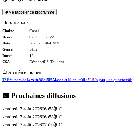
🔔
Me rappeler ce programme
ℹ️ Informations
Chaîne
Canal+
Heure
07h10
–
07h22
Date
jeudi 9 juillet 2026
Genre
Série
Durée
12
min
CSA
Déconseillé -
Tout
ans
📺 Au même moment
Au nom de la vérité
Masha et Michka
Un jour, une question
TSF
06h45
F5
06h45
F4
06
📅 Prochaines diffusions
vendredi 7 août 2026
06h58
🎬
C+
vendredi 7 août 2026
06h58
🎬
C+
vendredi 7 août 2026
07h10
🎬
C+