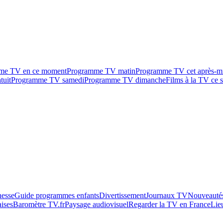
me TV en ce moment
Programme TV matin
Programme TV cet après-m
tuit
Programme TV samedi
Programme TV dimanche
Films à la TV ce s
esse
Guide programmes enfants
Divertissement
Journaux TV
Nouveautés
aises
Baromètre TV.fr
Paysage audiovisuel
Regarder la TV en France
Lie