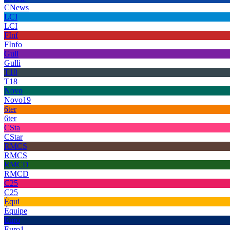
CNews
LCI
LCI
FInf
FInfo
Gull
Gulli
T18
T18
Novo
Novo19
6ter
6ter
CSta
CStar
RMCS
RMCS
RMCD
RMCD
C25
C25
Équi
Équipe
Euro
Euro1