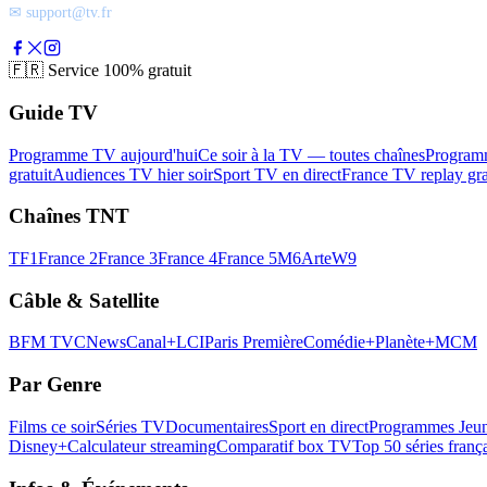
✉ support@tv.fr
🇫🇷
Service 100% gratuit
Guide TV
Programme TV aujourd'hui
Ce soir à la TV — toutes chaînes
Program
gratuit
Audiences TV hier soir
Sport TV en direct
France TV replay gra
Chaînes TNT
TF1
France 2
France 3
France 4
France 5
M6
Arte
W9
Câble & Satellite
BFM TV
CNews
Canal+
LCI
Paris Première
Comédie+
Planète+
MCM
Par Genre
Films ce soir
Séries TV
Documentaires
Sport en direct
Programmes Jeun
Disney+
Calculateur streaming
Comparatif box TV
Top 50 séries franç