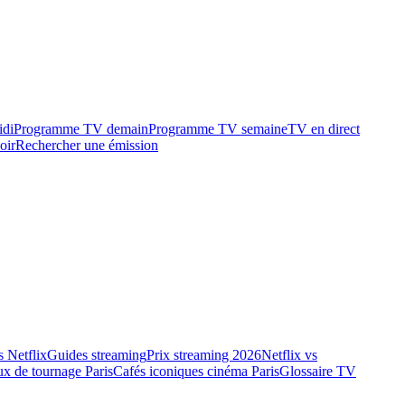
idi
Programme TV demain
Programme TV semaine
TV en direct
oir
Rechercher une émission
 Netflix
Guides streaming
Prix streaming 2026
Netflix vs
ux de tournage Paris
Cafés iconiques cinéma Paris
Glossaire TV