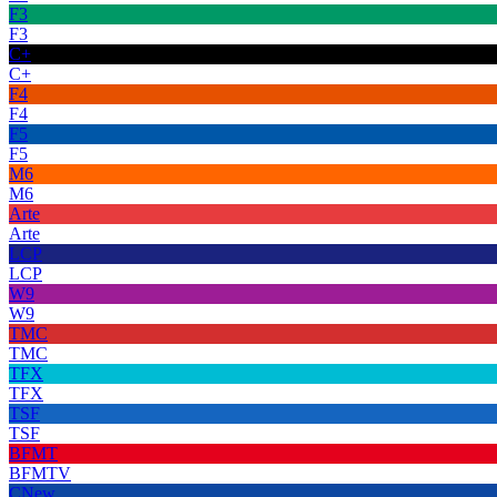
F3
F3
C+
C+
F4
F4
F5
F5
M6
M6
Arte
Arte
LCP
LCP
W9
W9
TMC
TMC
TFX
TFX
TSF
TSF
BFMT
BFMTV
CNew