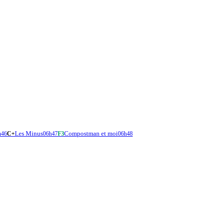
Les Minus
Compostman et moi
h46
C+
06h47
F3
06h48