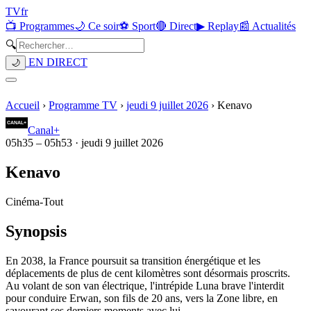
TV
fr
📺 Programmes
🌙 Ce soir
⚽ Sport
🔴 Direct
▶ Replay
📰 Actualités
🔍
EN DIRECT
🌙
Accueil
›
Programme TV
›
jeudi 9 juillet 2026
›
Kenavo
Canal+
05h35
–
05h53
·
jeudi 9 juillet 2026
Kenavo
Cinéma
-
Tout
Synopsis
En 2038, la France poursuit sa transition énergétique et les
déplacements de plus de cent kilomètres sont désormais proscrits.
Au volant de son van électrique, l'intrépide Luna brave l'interdit
pour conduire Erwan, son fils de 20 ans, vers la Zone libre, en
savourant ses derniers moments avec lui...