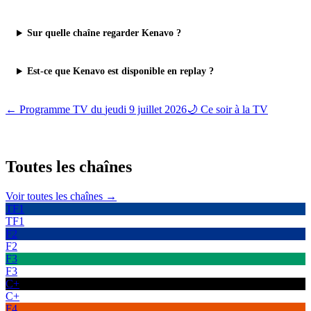
Sur quelle chaîne regarder Kenavo ?
Est-ce que Kenavo est disponible en replay ?
← Programme TV du
jeudi 9 juillet 2026
🌙 Ce soir à la TV
Toutes les
chaînes
Voir toutes les chaînes →
TF1
TF1
F2
F2
F3
F3
C+
C+
F4