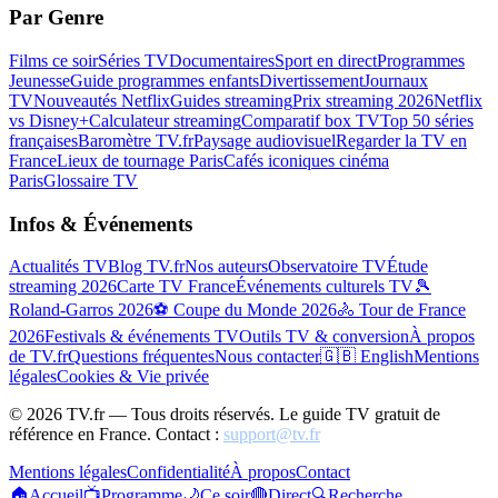
Par Genre
Films ce soir
Séries TV
Documentaires
Sport en direct
Programmes
Jeunesse
Guide programmes enfants
Divertissement
Journaux
TV
Nouveautés Netflix
Guides streaming
Prix streaming 2026
Netflix
vs Disney+
Calculateur streaming
Comparatif box TV
Top 50 séries
françaises
Baromètre TV.fr
Paysage audiovisuel
Regarder la TV en
France
Lieux de tournage Paris
Cafés iconiques cinéma
Paris
Glossaire TV
Infos & Événements
Actualités TV
Blog TV.fr
Nos auteurs
Observatoire TV
Étude
streaming 2026
Carte TV France
Événements culturels TV
🎾
Roland-Garros 2026
⚽ Coupe du Monde 2026
🚴 Tour de France
2026
Festivals & événements TV
Outils TV & conversion
À propos
de TV.fr
Questions fréquentes
Nous contacter
🇬🇧 English
Mentions
légales
Cookies & Vie privée
©
2026
TV.fr — Tous droits réservés. Le guide TV gratuit de
référence en France. Contact :
support@tv.fr
Mentions légales
Confidentialité
À propos
Contact
🏠
Accueil
📺
Programme
🌙
Ce soir
🔴
Direct
🔍
Recherche