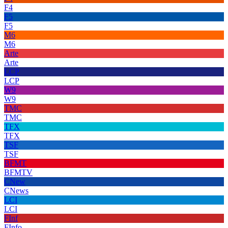
F4
F5
F5
M6
M6
Arte
Arte
LCP
LCP
W9
W9
TMC
TMC
TFX
TFX
TSF
TSF
BFMT
BFMTV
CNew
CNews
LCI
LCI
FInf
FInfo