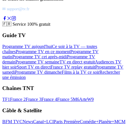
✉ support@tv.fr
🇫🇷
Service 100% gratuit
Guide TV
Programme TV aujourd'hui
Ce soir à la TV — toutes
chaînes
Programme TV en ce moment
Programme TV
matin
Programme TV cet après-midi
Programme TV
demain
Programme TV semaine
TV en direct gratuit
Audiences TV
hier soir
Sport TV en direct
France TV replay gratuit
Programme TV
samedi
Programme TV dimanche
Films à la TV ce soir
Rechercher
une émission
Chaînes TNT
TF1
France 2
France 3
France 4
France 5
M6
Arte
W9
Câble & Satellite
BFM TV
CNews
Canal+
LCI
Paris Première
Comédie+
Planète+
MCM