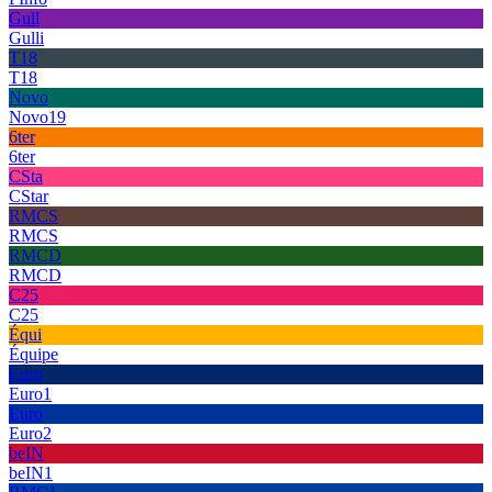
Gull
Gulli
T18
T18
Novo
Novo19
6ter
6ter
CSta
CStar
RMCS
RMCS
RMCD
RMCD
C25
C25
Équi
Équipe
Euro
Euro1
Euro
Euro2
beIN
beIN1