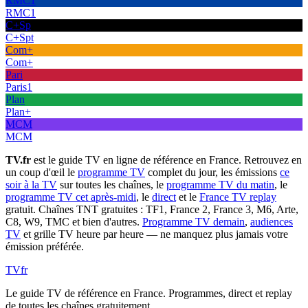
RMC1
RMC1
C+Sp
C+Spt
Com+
Com+
Pari
Paris1
Plan
Plan+
MCM
MCM
TV.fr
est le guide TV en ligne de référence en France. Retrouvez en
un coup d'œil le
programme TV
complet du jour, les émissions
ce
soir à la TV
sur toutes les chaînes, le
programme TV du matin
, le
programme TV cet après-midi
, le
direct
et le
France TV replay
gratuit. Chaînes TNT gratuites : TF1, France 2, France 3, M6, Arte,
C8, W9, TMC et bien d'autres.
Programme TV demain
,
audiences
TV
et grille TV heure par heure — ne manquez plus jamais votre
émission préférée.
TV
fr
Le guide TV de référence en France. Programmes, direct et replay
de toutes les chaînes gratuitement.