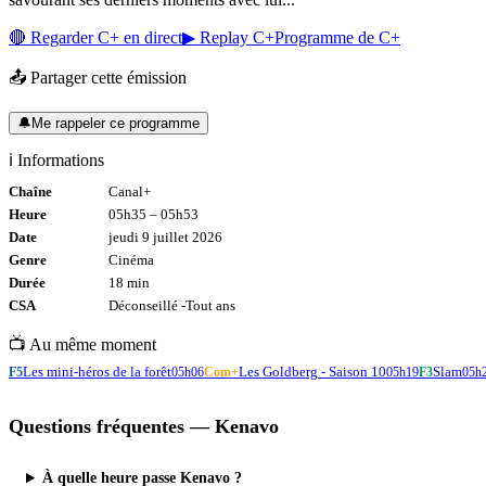
🔴 Regarder
C+
en direct
▶ Replay
C+
Programme de
C+
📤 Partager cette émission
🔔
Me rappeler ce programme
ℹ️ Informations
Chaîne
Canal+
Heure
05h35
–
05h53
Date
jeudi 9 juillet 2026
Genre
Cinéma
Durée
18
min
CSA
Déconseillé -
Tout
ans
📺 Au même moment
Les mini-héros de la forêt
Les Goldberg - Saison 10
Slam
F5
05h06
Com+
05h19
F3
05h
Questions fréquentes —
Kenavo
À quelle heure passe Kenavo ?