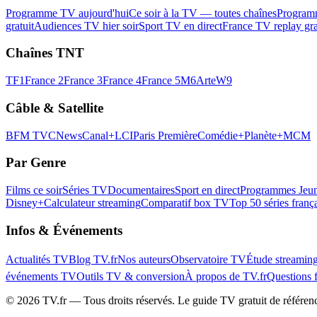
Programme TV aujourd'hui
Ce soir à la TV — toutes chaînes
Program
gratuit
Audiences TV hier soir
Sport TV en direct
France TV replay gra
Chaînes TNT
TF1
France 2
France 3
France 4
France 5
M6
Arte
W9
Câble & Satellite
BFM TV
CNews
Canal+
LCI
Paris Première
Comédie+
Planète+
MCM
Par Genre
Films ce soir
Séries TV
Documentaires
Sport en direct
Programmes Jeun
Disney+
Calculateur streaming
Comparatif box TV
Top 50 séries franç
Infos & Événements
Actualités TV
Blog TV.fr
Nos auteurs
Observatoire TV
Étude streamin
événements TV
Outils TV & conversion
À propos de TV.fr
Questions 
©
2026
TV.fr — Tous droits réservés. Le guide TV gratuit de référen