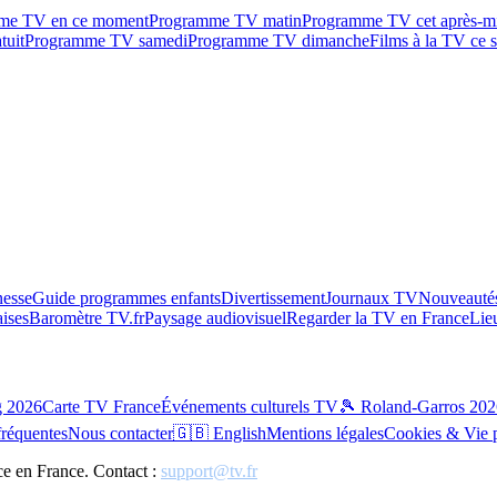
me TV en ce moment
Programme TV matin
Programme TV cet après-m
tuit
Programme TV samedi
Programme TV dimanche
Films à la TV ce s
esse
Guide programmes enfants
Divertissement
Journaux TV
Nouveautés
aises
Baromètre TV.fr
Paysage audiovisuel
Regarder la TV en France
Lie
g 2026
Carte TV France
Événements culturels TV
🎾 Roland-Garros 202
fréquentes
Nous contacter
🇬🇧 English
Mentions légales
Cookies & Vie 
ce en France. Contact :
support@tv.fr