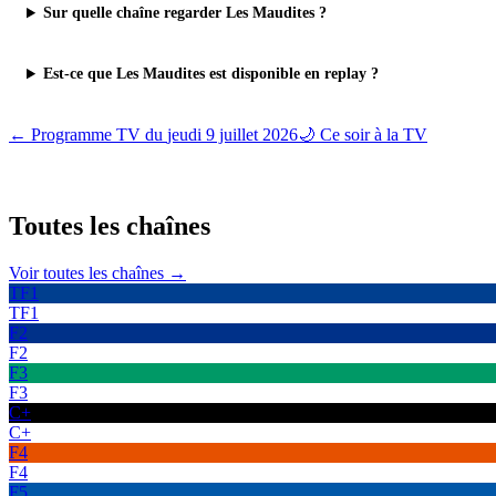
Sur quelle chaîne regarder Les Maudites ?
Est-ce que Les Maudites est disponible en replay ?
← Programme TV du
jeudi 9 juillet 2026
🌙 Ce soir à la TV
Toutes les
chaînes
Voir toutes les chaînes →
TF1
TF1
F2
F2
F3
F3
C+
C+
F4
F4
F5