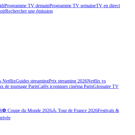
idi
Programme TV demain
Programme TV semaine
TV en direct
oir
Rechercher une émission
 Netflix
Guides streaming
Prix streaming 2026
Netflix vs
ux de tournage Paris
Cafés iconiques cinéma Paris
Glossaire TV
6
⚽ Coupe du Monde 2026
🚴 Tour de France 2026
Festivals &
privée