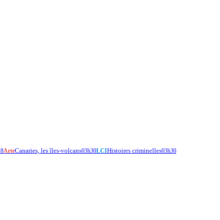
Canaries, les îles-volcans
Histoires criminelles
28
Arte
03h30
LCI
03h30