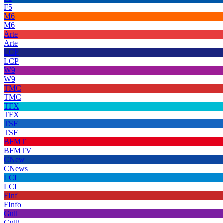
F5
M6
M6
Arte
Arte
LCP
LCP
W9
W9
TMC
TMC
TFX
TFX
TSF
TSF
BFMT
BFMTV
CNew
CNews
LCI
LCI
FInf
FInfo
Gull
Gulli