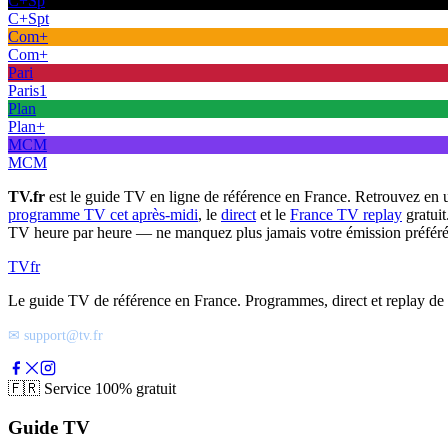
C+Sp
C+Spt
Com+
Com+
Pari
Paris1
Plan
Plan+
MCM
MCM
TV.fr
est le guide TV en ligne de référence en France. Retrouvez en 
programme TV cet après-midi
, le
direct
et le
France TV replay
gratuit
TV heure par heure — ne manquez plus jamais votre émission préféré
TV
fr
Le guide TV de référence en France. Programmes, direct et replay de t
✉ support@tv.fr
🇫🇷
Service 100% gratuit
Guide TV