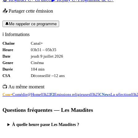
📤 Partager cette émission
🔔
Me rappeler ce programme
ℹ️ Informations
Chaîne
Canal+
Heure
03h51
–
05h35
Date
jeudi 9 juillet 2026
Genre
Cinéma
Durée
104
min
CSA
Déconseillé -
-12
ans
📺 Au même moment
Comédie@Home
Emissions religieuses
La sélection
Com+
03h22
F2
03h25
CNews
03h
Questions fréquentes —
Les Maudites
À quelle heure passe Les Maudites ?