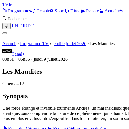
TV
fr
📺 Programmes
🌙 Ce soir
⚽ Sport
🔴 Direct
▶ Replay
📰 Actualités
🔍
EN DIRECT
🌙
Accueil
›
Programme TV
›
jeudi 9 juillet 2026
›
Les Maudites
Canal+
03h51
–
05h35
·
jeudi 9 juillet 2026
Les Maudites
Cinéma
-
-12
Synopsis
Une force étrange et invisible tourmente Andrea, un mal insidieux que ni
identique, sans comprendre la nature de ce phénomène qui la hantait. D
plus en plus envahissante s'engouffre dans leur quotidien, un son réson
🔴 Regarder
C+
en direct
▶ Replay
C+
Programme de
C+