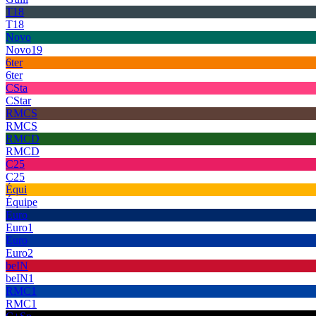
T18
T18
Novo
Novo19
6ter
6ter
CSta
CStar
RMCS
RMCS
RMCD
RMCD
C25
C25
Équi
Équipe
Euro
Euro1
Euro
Euro2
beIN
beIN1
RMC1
RMC1