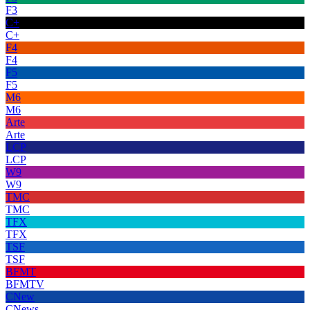
F3
C+
C+
F4
F4
F5
F5
M6
M6
Arte
Arte
LCP
LCP
W9
W9
TMC
TMC
TFX
TFX
TSF
TSF
BFMT
BFMTV
CNew
CNews