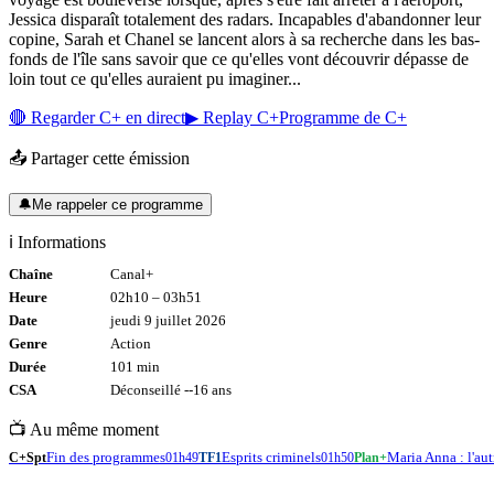
Jessica disparaît totalement des radars. Incapables d'abandonner leur
copine, Sarah et Chanel se lancent alors à sa recherche dans les bas-
fonds de l'île sans savoir que ce qu'elles vont découvrir dépasse de
loin tout ce qu'elles auraient pu imaginer...
🔴 Regarder
C+
en direct
▶ Replay
C+
Programme de
C+
📤 Partager cette émission
🔔
Me rappeler ce programme
ℹ️ Informations
Chaîne
Canal+
Heure
02h10
–
03h51
Date
jeudi 9 juillet 2026
Genre
Action
Durée
101
min
CSA
Déconseillé -
-16
ans
📺 Au même moment
Fin des programmes
Esprits criminels
Maria Anna : l'au
C+Spt
01h49
TF1
01h50
Plan+