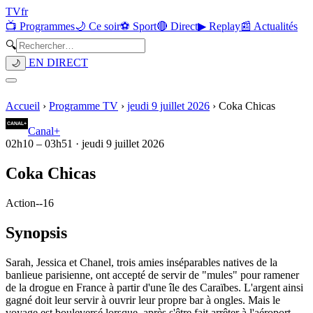
TV
fr
📺 Programmes
🌙 Ce soir
⚽ Sport
🔴 Direct
▶ Replay
📰 Actualités
🔍
EN DIRECT
🌙
Accueil
›
Programme TV
›
jeudi 9 juillet 2026
›
Coka Chicas
Canal+
02h10
–
03h51
·
jeudi 9 juillet 2026
Coka Chicas
Action
-
-16
Synopsis
Sarah, Jessica et Chanel, trois amies inséparables natives de la
banlieue parisienne, ont accepté de servir de "mules" pour ramener
de la drogue en France à partir d'une île des Caraïbes. L'argent ainsi
gagné doit leur servir à ouvrir leur propre bar à ongles. Mais le
voyage est bouleversé lorsque, après s'être fait arrêter à l'aéroport,