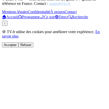
référence en France. Contact :
support@tv.fr
Mentions légales
Confidentialité
À propos
Contact
🏠
Accueil
📺
Programme
🌙
Ce soir
🔴
Direct
🔍
Recherche
↑
🍪 TV.fr utilise des cookies pour améliorer votre expérience.
En
savoir plus
Accepter
Refuser