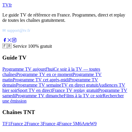
TV
fr
Le guide TV de référence en France. Programmes, direct et replay
de toutes les chaînes gratuitement.
✉ support@tv.fr
🇫🇷
Service 100% gratuit
Guide TV
Programme TV aujourd'hui
Ce soir à la TV — toutes
chaînes
Programme TV en ce moment
Programme TV
matin
Programme TV cet après-midi
Programme TV
demain
Programme TV semaine
TV en direct gratuit
Audiences TV
hier soir
Sport TV en direct
France TV replay gratuit
Programme TV
samedi
Programme TV dimanche
Films à la TV ce soir
Rechercher
une émission
Chaînes TNT
TF1
France 2
France 3
France 4
France 5
M6
Arte
W9