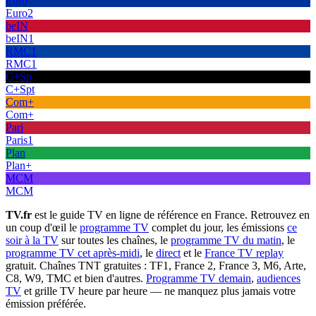
Euro
Euro2
beIN
beIN1
RMC1
RMC1
C+Sp
C+Spt
Com+
Com+
Pari
Paris1
Plan
Plan+
MCM
MCM
TV.fr
est le guide TV en ligne de référence en France. Retrouvez en
un coup d'œil le
programme TV
complet du jour, les émissions
ce
soir à la TV
sur toutes les chaînes, le
programme TV du matin
, le
programme TV cet après-midi
, le
direct
et le
France TV replay
gratuit. Chaînes TNT gratuites : TF1, France 2, France 3, M6, Arte,
C8, W9, TMC et bien d'autres.
Programme TV demain
,
audiences
TV
et grille TV heure par heure — ne manquez plus jamais votre
émission préférée.