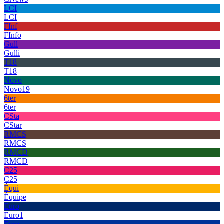
LCI
LCI
FInf
FInfo
Gull
Gulli
T18
T18
Novo
Novo19
6ter
6ter
CSta
CStar
RMCS
RMCS
RMCD
RMCD
C25
C25
Équi
Équipe
Euro
Euro1