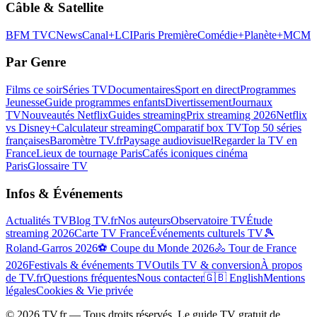
Câble & Satellite
BFM TV
CNews
Canal+
LCI
Paris Première
Comédie+
Planète+
MCM
Par Genre
Films ce soir
Séries TV
Documentaires
Sport en direct
Programmes
Jeunesse
Guide programmes enfants
Divertissement
Journaux
TV
Nouveautés Netflix
Guides streaming
Prix streaming 2026
Netflix
vs Disney+
Calculateur streaming
Comparatif box TV
Top 50 séries
françaises
Baromètre TV.fr
Paysage audiovisuel
Regarder la TV en
France
Lieux de tournage Paris
Cafés iconiques cinéma
Paris
Glossaire TV
Infos & Événements
Actualités TV
Blog TV.fr
Nos auteurs
Observatoire TV
Étude
streaming 2026
Carte TV France
Événements culturels TV
🎾
Roland-Garros 2026
⚽ Coupe du Monde 2026
🚴 Tour de France
2026
Festivals & événements TV
Outils TV & conversion
À propos
de TV.fr
Questions fréquentes
Nous contacter
🇬🇧 English
Mentions
légales
Cookies & Vie privée
©
2026
TV.fr — Tous droits réservés. Le guide TV gratuit de