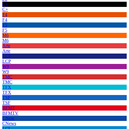
C+
C+
F4
F4
F5
F5
M6
M6
Arte
Arte
LCP
LCP
W9
W9
TMC
TMC
TFX
TFX
TSF
TSF
BFMT
BFMTV
CNew
CNews
LCI