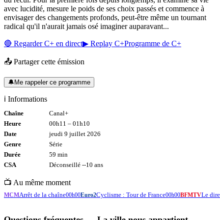
avec lucidité, mesure le poids de ses choix passés et commence à
envisager des changements profonds, peut‑être même un tournant
radical qu'il n'aurait jamais osé imaginer auparavant...
🔴 Regarder
C+
en direct
▶ Replay
C+
Programme de
C+
📤 Partager cette émission
🔔
Me rappeler ce programme
ℹ️ Informations
Chaîne
Canal+
Heure
00h11
–
01h10
Date
jeudi 9 juillet 2026
Genre
Série
Durée
59
min
CSA
Déconseillé -
-10
ans
📺 Au même moment
Arrêt de la chaîne
Cyclisme : Tour de France
Le di
MCM
00h00
Euro2
00h00
BFMTV
Questions fréquentes —
La ville nous appartient