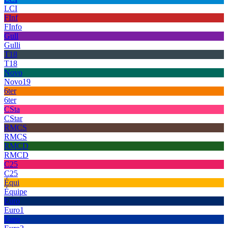
LCI
FInf
FInfo
Gull
Gulli
T18
T18
Novo
Novo19
6ter
6ter
CSta
CStar
RMCS
RMCS
RMCD
RMCD
C25
C25
Équi
Équipe
Euro
Euro1
Euro