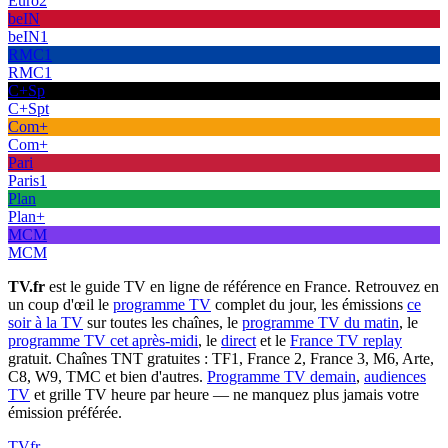
Euro2
beIN
beIN1
RMC1
RMC1
C+Sp
C+Spt
Com+
Com+
Pari
Paris1
Plan
Plan+
MCM
MCM
TV.fr
est le guide TV en ligne de référence en France. Retrouvez en
un coup d'œil le
programme TV
complet du jour, les émissions
ce
soir à la TV
sur toutes les chaînes, le
programme TV du matin
, le
programme TV cet après-midi
, le
direct
et le
France TV replay
gratuit. Chaînes TNT gratuites : TF1, France 2, France 3, M6, Arte,
C8, W9, TMC et bien d'autres.
Programme TV demain
,
audiences
TV
et grille TV heure par heure — ne manquez plus jamais votre
émission préférée.
TV
fr