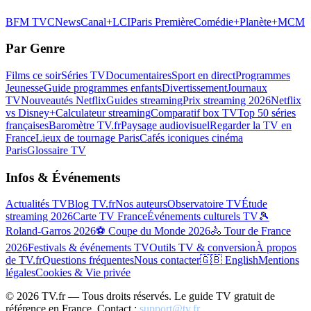
BFM TV
CNews
Canal+
LCI
Paris Première
Comédie+
Planète+
MCM
Par Genre
Films ce soir
Séries TV
Documentaires
Sport en direct
Programmes
Jeunesse
Guide programmes enfants
Divertissement
Journaux
TV
Nouveautés Netflix
Guides streaming
Prix streaming 2026
Netflix
vs Disney+
Calculateur streaming
Comparatif box TV
Top 50 séries
françaises
Baromètre TV.fr
Paysage audiovisuel
Regarder la TV en
France
Lieux de tournage Paris
Cafés iconiques cinéma
Paris
Glossaire TV
Infos & Événements
Actualités TV
Blog TV.fr
Nos auteurs
Observatoire TV
Étude
streaming 2026
Carte TV France
Événements culturels TV
🎾
Roland-Garros 2026
⚽ Coupe du Monde 2026
🚴 Tour de France
2026
Festivals & événements TV
Outils TV & conversion
À propos
de TV.fr
Questions fréquentes
Nous contacter
🇬🇧 English
Mentions
légales
Cookies & Vie privée
©
2026
TV.fr — Tous droits réservés. Le guide TV gratuit de
référence en France. Contact :
support@tv.fr