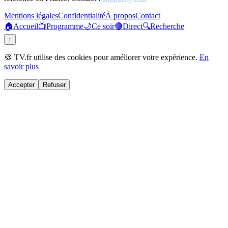
Mentions légales
Confidentialité
À propos
Contact
🏠
Accueil
📺
Programme
🌙
Ce soir
🔴
Direct
🔍
Recherche
↑
🍪 TV.fr utilise des cookies pour améliorer votre expérience.
En
savoir plus
Accepter
Refuser