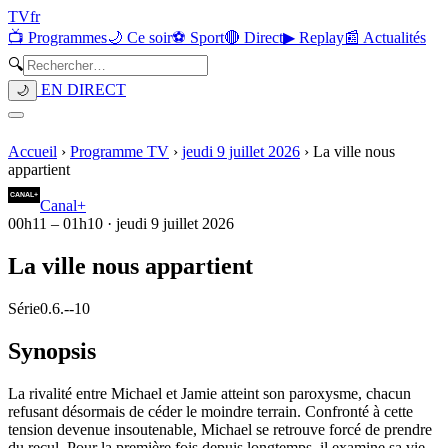
TV
fr
📺 Programmes
🌙 Ce soir
⚽ Sport
🔴 Direct
▶ Replay
📰 Actualités
🔍
EN DIRECT
🌙
Accueil
›
Programme TV
›
jeudi 9 juillet 2026
›
La ville nous
appartient
Canal+
00h11
–
01h10
·
jeudi 9 juillet 2026
La ville nous appartient
Série
0.6.
-
-10
Synopsis
La rivalité entre Michael et Jamie atteint son paroxysme, chacun
refusant désormais de céder le moindre terrain. Confronté à cette
tension devenue insoutenable, Michael se retrouve forcé de prendre
du recul. Pour la première fois depuis longtemps, il examine sa vie