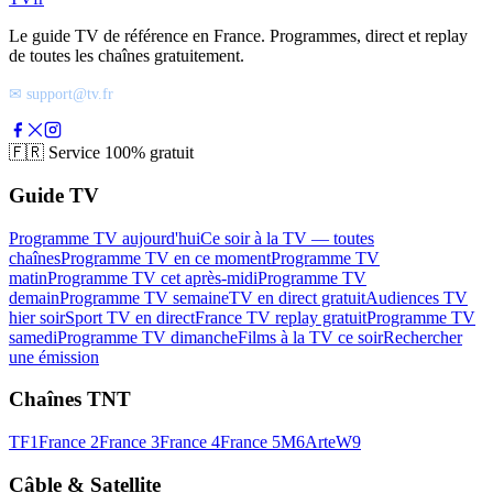
Le guide TV de référence en France. Programmes, direct et replay
de toutes les chaînes gratuitement.
✉ support@tv.fr
🇫🇷
Service 100% gratuit
Guide TV
Programme TV aujourd'hui
Ce soir à la TV — toutes
chaînes
Programme TV en ce moment
Programme TV
matin
Programme TV cet après-midi
Programme TV
demain
Programme TV semaine
TV en direct gratuit
Audiences TV
hier soir
Sport TV en direct
France TV replay gratuit
Programme TV
samedi
Programme TV dimanche
Films à la TV ce soir
Rechercher
une émission
Chaînes TNT
TF1
France 2
France 3
France 4
France 5
M6
Arte
W9
Câble & Satellite