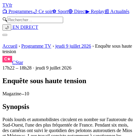
TV
fr
📺 Programmes
🌙 Ce soir
⚽ Sport
🔴 Direct
▶ Replay
📰 Actualités
🔍
EN DIRECT
🌙
Accueil
›
Programme TV
›
jeudi 9 juillet 2026
›
Enquête sous haute
tension
CStar
17h22
–
18h28
·
jeudi 9 juillet 2026
Enquête sous haute tension
Magazine
-
-10
Synopsis
Poids lourds et automobilistes circulent en nombre sur l'autoroute du
Sud-Ouest, l'une des plus fréquentée de France. Pendant six mois,
des caméras ont suivi le quotidien des pelotons autoroutiers de Mios
et Mérignac. Leur travail consiste notamment à sanctionner les