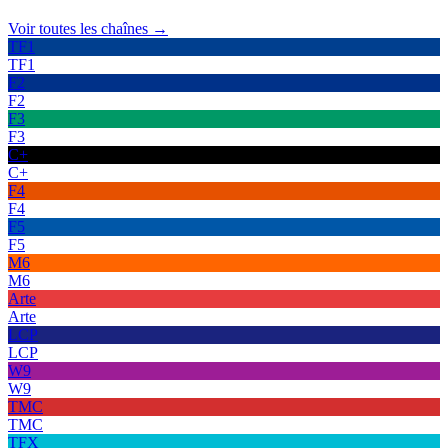
Voir toutes les chaînes →
TF1
TF1
F2
F2
F3
F3
C+
C+
F4
F4
F5
F5
M6
M6
Arte
Arte
LCP
LCP
W9
W9
TMC
TMC
TFX