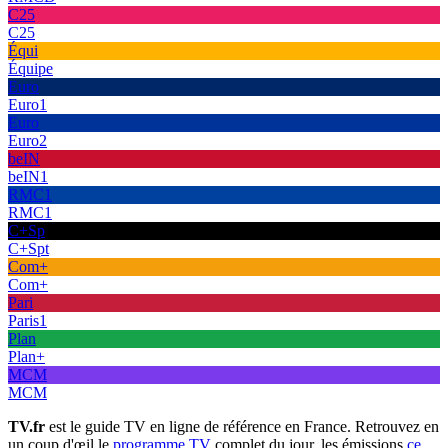
C25
C25
Équi
Équipe
Euro
Euro1
Euro
Euro2
beIN
beIN1
RMC1
RMC1
C+Sp
C+Spt
Com+
Com+
Pari
Paris1
Plan
Plan+
MCM
MCM
TV.fr
est le guide TV en ligne de référence en France. Retrouvez en
un coup d'œil le
programme TV
complet du jour, les émissions
ce