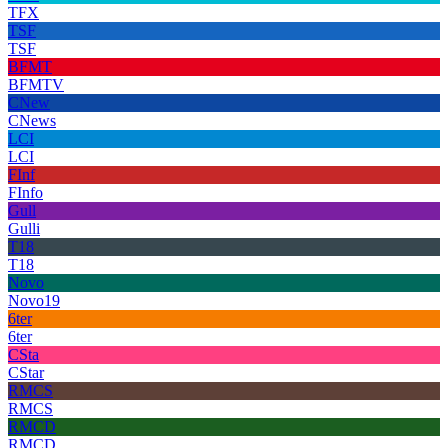
TFX
TSF
TSF
BFMT
BFMTV
CNew
CNews
LCI
LCI
FInf
FInfo
Gull
Gulli
T18
T18
Novo
Novo19
6ter
6ter
CSta
CStar
RMCS
RMCS
RMCD
RMCD