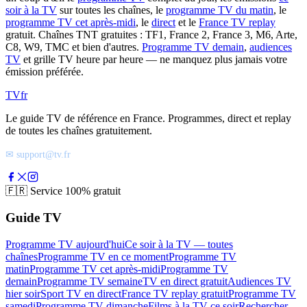
soir à la TV
sur toutes les chaînes, le
programme TV du matin
, le
programme TV cet après-midi
, le
direct
et le
France TV replay
gratuit. Chaînes TNT gratuites : TF1, France 2, France 3, M6, Arte,
C8, W9, TMC et bien d'autres.
Programme TV demain
,
audiences
TV
et grille TV heure par heure — ne manquez plus jamais votre
émission préférée.
TV
fr
Le guide TV de référence en France. Programmes, direct et replay
de toutes les chaînes gratuitement.
✉ support@tv.fr
🇫🇷
Service 100% gratuit
Guide TV
Programme TV aujourd'hui
Ce soir à la TV — toutes
chaînes
Programme TV en ce moment
Programme TV
matin
Programme TV cet après-midi
Programme TV
demain
Programme TV semaine
TV en direct gratuit
Audiences TV
hier soir
Sport TV en direct
France TV replay gratuit
Programme TV
samedi
Programme TV dimanche
Films à la TV ce soir
Rechercher