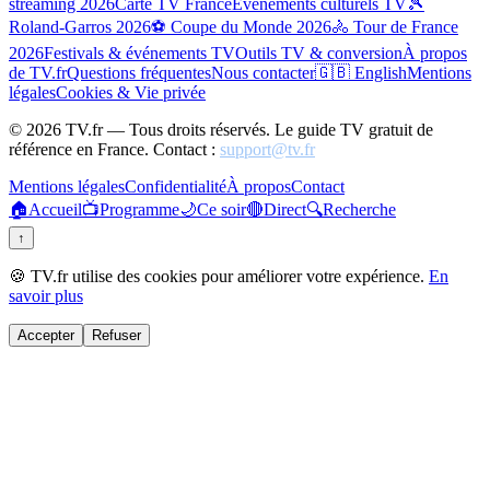
streaming 2026
Carte TV France
Événements culturels TV
🎾
Roland-Garros 2026
⚽ Coupe du Monde 2026
🚴 Tour de France
2026
Festivals & événements TV
Outils TV & conversion
À propos
de TV.fr
Questions fréquentes
Nous contacter
🇬🇧 English
Mentions
légales
Cookies & Vie privée
©
2026
TV.fr — Tous droits réservés. Le guide TV gratuit de
référence en France. Contact :
support@tv.fr
Mentions légales
Confidentialité
À propos
Contact
🏠
Accueil
📺
Programme
🌙
Ce soir
🔴
Direct
🔍
Recherche
↑
🍪 TV.fr utilise des cookies pour améliorer votre expérience.
En
savoir plus
Accepter
Refuser