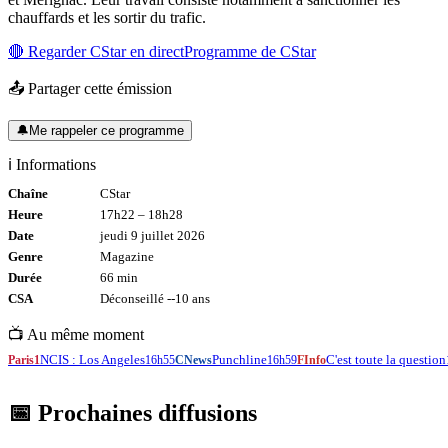
chauffards et les sortir du trafic.
🔴 Regarder
CStar
en direct
Programme de
CStar
📤 Partager cette émission
🔔
Me rappeler ce programme
ℹ️ Informations
Chaîne
CStar
Heure
17h22
–
18h28
Date
jeudi 9 juillet 2026
Genre
Magazine
Durée
66
min
CSA
Déconseillé -
-10
ans
📺 Au même moment
NCIS : Los Angeles
Punchline
C'est toute la question
Paris1
16h55
CNews
16h59
FInfo
📅 Prochaines diffusions