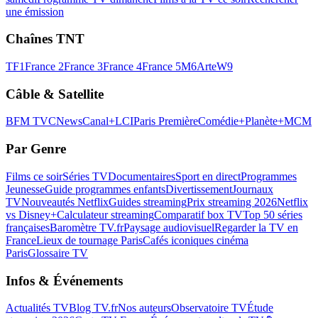
une émission
Chaînes TNT
TF1
France 2
France 3
France 4
France 5
M6
Arte
W9
Câble & Satellite
BFM TV
CNews
Canal+
LCI
Paris Première
Comédie+
Planète+
MCM
Par Genre
Films ce soir
Séries TV
Documentaires
Sport en direct
Programmes
Jeunesse
Guide programmes enfants
Divertissement
Journaux
TV
Nouveautés Netflix
Guides streaming
Prix streaming 2026
Netflix
vs Disney+
Calculateur streaming
Comparatif box TV
Top 50 séries
françaises
Baromètre TV.fr
Paysage audiovisuel
Regarder la TV en
France
Lieux de tournage Paris
Cafés iconiques cinéma
Paris
Glossaire TV
Infos & Événements
Actualités TV
Blog TV.fr
Nos auteurs
Observatoire TV
Étude