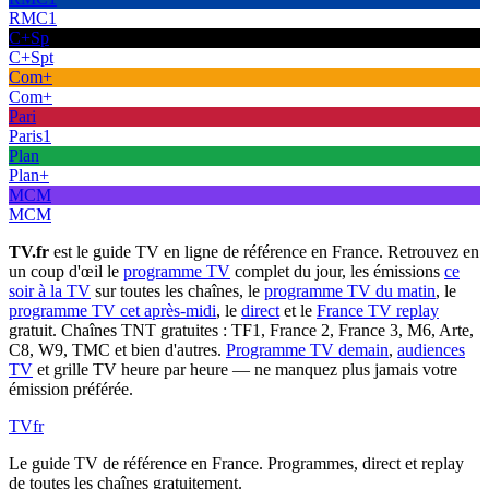
RMC1
C+Sp
C+Spt
Com+
Com+
Pari
Paris1
Plan
Plan+
MCM
MCM
TV.fr
est le guide TV en ligne de référence en France. Retrouvez en
un coup d'œil le
programme TV
complet du jour, les émissions
ce
soir à la TV
sur toutes les chaînes, le
programme TV du matin
, le
programme TV cet après-midi
, le
direct
et le
France TV replay
gratuit. Chaînes TNT gratuites : TF1, France 2, France 3, M6, Arte,
C8, W9, TMC et bien d'autres.
Programme TV demain
,
audiences
TV
et grille TV heure par heure — ne manquez plus jamais votre
émission préférée.
TV
fr
Le guide TV de référence en France. Programmes, direct et replay
de toutes les chaînes gratuitement.