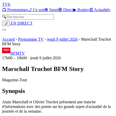
TV
fr
📺 Programmes
🌙 Ce soir
⚽ Sport
🔴 Direct
▶ Replay
📰 Actualités
🔍
EN DIRECT
🌙
Accueil
›
Programme TV
›
jeudi 9 juillet 2026
›
Marschall Truchot
BFM Story
BFMTV
17h00
–
19h00
·
jeudi 9 juillet 2026
Marschall Truchot BFM Story
Magazine
-
Tout
Synopsis
Alain Marschall et Olivier Truchot présentent une tranche
d'informations avec des points sur les grands sujets d'actualité de la
journée et de la semaine.