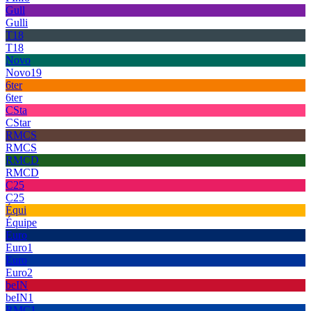
Gull
Gulli
T18
T18
Novo
Novo19
6ter
6ter
CSta
CStar
RMCS
RMCS
RMCD
RMCD
C25
C25
Équi
Équipe
Euro
Euro1
Euro
Euro2
beIN
beIN1
RMC1