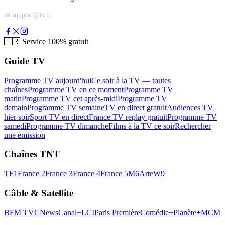
✉ support@tv.fr
🇫🇷
Service 100% gratuit
Guide TV
Programme TV aujourd'hui
Ce soir à la TV — toutes
chaînes
Programme TV en ce moment
Programme TV
matin
Programme TV cet après-midi
Programme TV
demain
Programme TV semaine
TV en direct gratuit
Audiences TV
hier soir
Sport TV en direct
France TV replay gratuit
Programme TV
samedi
Programme TV dimanche
Films à la TV ce soir
Rechercher
une émission
Chaînes TNT
TF1
France 2
France 3
France 4
France 5
M6
Arte
W9
Câble & Satellite
BFM TV
CNews
Canal+
LCI
Paris Première
Comédie+
Planète+
MCM