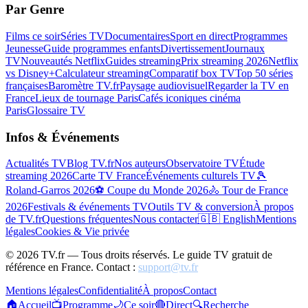
Par Genre
Films ce soir
Séries TV
Documentaires
Sport en direct
Programmes
Jeunesse
Guide programmes enfants
Divertissement
Journaux
TV
Nouveautés Netflix
Guides streaming
Prix streaming 2026
Netflix
vs Disney+
Calculateur streaming
Comparatif box TV
Top 50 séries
françaises
Baromètre TV.fr
Paysage audiovisuel
Regarder la TV en
France
Lieux de tournage Paris
Cafés iconiques cinéma
Paris
Glossaire TV
Infos & Événements
Actualités TV
Blog TV.fr
Nos auteurs
Observatoire TV
Étude
streaming 2026
Carte TV France
Événements culturels TV
🎾
Roland-Garros 2026
⚽ Coupe du Monde 2026
🚴 Tour de France
2026
Festivals & événements TV
Outils TV & conversion
À propos
de TV.fr
Questions fréquentes
Nous contacter
🇬🇧 English
Mentions
légales
Cookies & Vie privée
©
2026
TV.fr — Tous droits réservés. Le guide TV gratuit de
référence en France. Contact :
support@tv.fr
Mentions légales
Confidentialité
À propos
Contact
🏠
Accueil
📺
Programme
🌙
Ce soir
🔴
Direct
🔍
Recherche