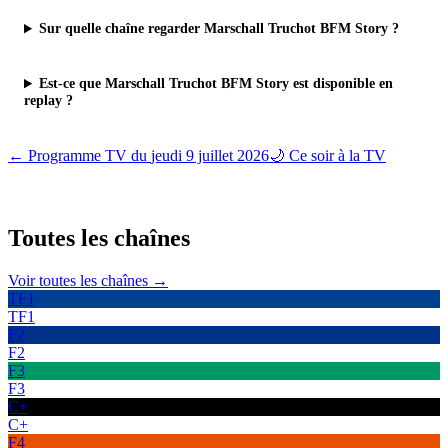
Sur quelle chaîne regarder Marschall Truchot BFM Story ?
Est-ce que Marschall Truchot BFM Story est disponible en
replay ?
← Programme TV du
jeudi 9 juillet 2026
🌙 Ce soir à la TV
Toutes les
chaînes
Voir toutes les chaînes →
TF1
TF1
F2
F2
F3
F3
C+
C+
F4