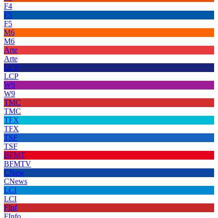
F4
F5
F5
M6
M6
Arte
Arte
LCP
LCP
W9
W9
TMC
TMC
TFX
TFX
TSF
TSF
BFMT
BFMTV
CNew
CNews
LCI
LCI
FInf
FInfo