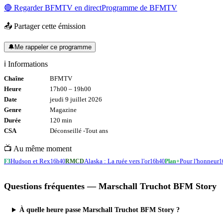
🔴 Regarder
BFMTV
en direct
Programme de
BFMTV
📤 Partager cette émission
🔔
Me rappeler ce programme
ℹ️ Informations
Chaîne
BFMTV
Heure
17h00
–
19h00
Date
jeudi 9 juillet 2026
Genre
Magazine
Durée
120
min
CSA
Déconseillé -
Tout
ans
📺 Au même moment
Hudson et Rex
Alaska : La ruée vers l'or
Pour l'honneur
F3
16h40
RMCD
16h40
Plan+
1
Questions fréquentes —
Marschall Truchot BFM Story
À quelle heure passe Marschall Truchot BFM Story ?