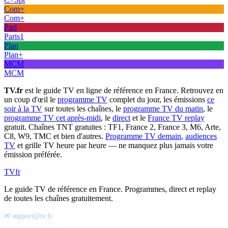
Com+
Com+
Pari
Paris1
Plan
Plan+
MCM
MCM
TV.fr
est le guide TV en ligne de référence en France. Retrouvez en
un coup d'œil le
programme TV
complet du jour, les émissions
ce
soir à la TV
sur toutes les chaînes, le
programme TV du matin
, le
programme TV cet après-midi
, le
direct
et le
France TV replay
gratuit. Chaînes TNT gratuites : TF1, France 2, France 3, M6, Arte,
C8, W9, TMC et bien d'autres.
Programme TV demain
,
audiences
TV
et grille TV heure par heure — ne manquez plus jamais votre
émission préférée.
TV
fr
Le guide TV de référence en France. Programmes, direct et replay
de toutes les chaînes gratuitement.
✉ support@tv.fr