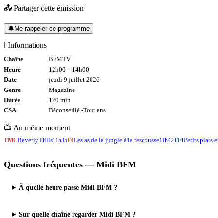
📤 Partager cette émission
🔔
Me rappeler ce programme
ℹ️ Informations
Chaîne
BFMTV
Heure
12h00
–
14h00
Date
jeudi 9 juillet 2026
Genre
Magazine
Durée
120
min
CSA
Déconseillé -
Tout
ans
📺 Au même moment
Beverly Hills
Les as de la jungle à la rescousse
Petits plats 
TMC
11h35
F4
11h42
TF1
Questions fréquentes —
Midi BFM
À quelle heure passe Midi BFM ?
Sur quelle chaîne regarder Midi BFM ?