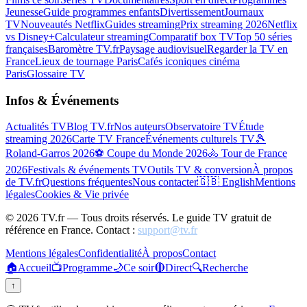
Jeunesse
Guide programmes enfants
Divertissement
Journaux
TV
Nouveautés Netflix
Guides streaming
Prix streaming 2026
Netflix
vs Disney+
Calculateur streaming
Comparatif box TV
Top 50 séries
françaises
Baromètre TV.fr
Paysage audiovisuel
Regarder la TV en
France
Lieux de tournage Paris
Cafés iconiques cinéma
Paris
Glossaire TV
Infos & Événements
Actualités TV
Blog TV.fr
Nos auteurs
Observatoire TV
Étude
streaming 2026
Carte TV France
Événements culturels TV
🎾
Roland-Garros 2026
⚽ Coupe du Monde 2026
🚴 Tour de France
2026
Festivals & événements TV
Outils TV & conversion
À propos
de TV.fr
Questions fréquentes
Nous contacter
🇬🇧 English
Mentions
légales
Cookies & Vie privée
©
2026
TV.fr — Tous droits réservés. Le guide TV gratuit de
référence en France. Contact :
support@tv.fr
Mentions légales
Confidentialité
À propos
Contact
🏠
Accueil
📺
Programme
🌙
Ce soir
🔴
Direct
🔍
Recherche
↑