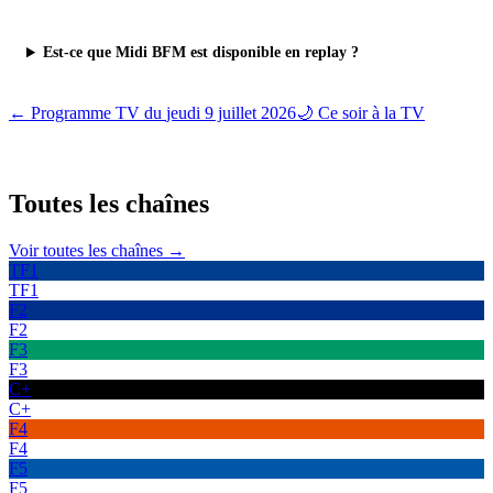
Est-ce que Midi BFM est disponible en replay ?
← Programme TV du
jeudi 9 juillet 2026
🌙 Ce soir à la TV
Toutes les
chaînes
Voir toutes les chaînes →
TF1
TF1
F2
F2
F3
F3
C+
C+
F4
F4
F5
F5