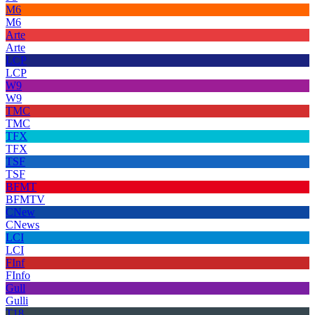
M6
M6
Arte
Arte
LCP
LCP
W9
W9
TMC
TMC
TFX
TFX
TSF
TSF
BFMT
BFMTV
CNew
CNews
LCI
LCI
FInf
FInfo
Gull
Gulli
T18