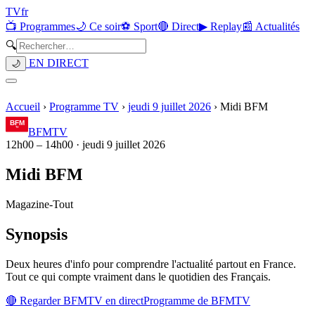
TV
fr
📺 Programmes
🌙 Ce soir
⚽ Sport
🔴 Direct
▶ Replay
📰 Actualités
🔍
EN DIRECT
🌙
Accueil
›
Programme TV
›
jeudi 9 juillet 2026
›
Midi BFM
BFMTV
12h00
–
14h00
·
jeudi 9 juillet 2026
Midi BFM
Magazine
-
Tout
Synopsis
Deux heures d'info pour comprendre l'actualité partout en France.
Tout ce qui compte vraiment dans le quotidien des Français.
🔴 Regarder
BFMTV
en direct
Programme de
BFMTV