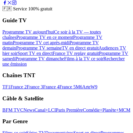
🇫🇷
Service 100% gratuit
Guide TV
Programme TV aujourd'hui
Ce soir à la TV — toutes
chaînes
Programme TV en ce moment
Programme TV
matin
Programme TV cet après-midi
Programme TV
demain
Programme TV semaine
TV en direct gratuit
Audiences TV
hier soir
Sport TV en direct
France TV replay gratuit
Programme TV
samedi
Programme TV dimanche
Films à la TV ce soir
Rechercher
une émission
Chaînes TNT
TF1
France 2
France 3
France 4
France 5
M6
Arte
W9
Câble & Satellite
BFM TV
CNews
Canal+
LCI
Paris Première
Comédie+
Planète+
MCM
Par Genre
Films ce soir
Séries TV
Documentaires
Sport en direct
Programmes