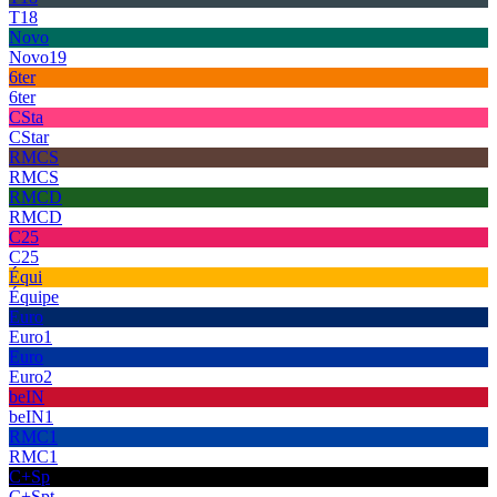
T18
Novo
Novo19
6ter
6ter
CSta
CStar
RMCS
RMCS
RMCD
RMCD
C25
C25
Équi
Équipe
Euro
Euro1
Euro
Euro2
beIN
beIN1
RMC1
RMC1
C+Sp
C+Spt