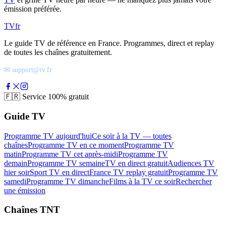
émission préférée.
TV
fr
Le guide TV de référence en France. Programmes, direct et replay
de toutes les chaînes gratuitement.
✉ support@tv.fr
🇫🇷
Service 100% gratuit
Guide TV
Programme TV aujourd'hui
Ce soir à la TV — toutes
chaînes
Programme TV en ce moment
Programme TV
matin
Programme TV cet après-midi
Programme TV
demain
Programme TV semaine
TV en direct gratuit
Audiences TV
hier soir
Sport TV en direct
France TV replay gratuit
Programme TV
samedi
Programme TV dimanche
Films à la TV ce soir
Rechercher
une émission
Chaînes TNT