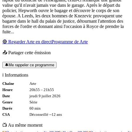
valise qu'il n'avait jamais vue dans le garage. Après le départ du
policier, Hepworth ouvre le bagage et découvre le corps de son
épouse. A Leeds, les deux hommes de Knezevic provoquent une
bagarre dans le hall du palais de justice, détournant l'attention des
forces de l'ordre et donnant ainsi l'occasion à Royce de prendre la
fuite...
🔴 Regarder
Arte
en direct
Programme de
Arte
📤 Partager cette émission
🔔
Me rappeler ce programme
ℹ️ Informations
Chaîne
Arte
Heure
20h55
–
21h55
Date
jeudi 9 juillet 2026
Genre
Série
Durée
60
min
CSA
Déconseillé -
-12
ans
📺 Au même moment