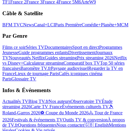
TF1
France 2
France 3
France 4
France 5
M6
Arte
W9
Câble & Satellite
BFM TV
CNews
Canal+
LCI
Paris Première
Comédie+
Planète+
MCM
Par Genre
Films ce soir
Séries TV
Documentaires
Sport en direct
Programmes
Jeunesse
Guide programmes enfants
Divertissement
Journaux
TV
Nouveautés Netflix
Guides streaming
Prix streaming 2026
Netflix
vs Disney+
Calculateur streaming
Comparatif box TV
Top 50 séries
françaises
Baromètre TV.fr
Paysage audiovisuel
Regarder la TV en
France
Lieux de tournage Paris
Cafés iconiques cinéma
Paris
Glossaire TV
Infos & Événements
Actualités TV
Blog TV.fr
Nos auteurs
Observatoire TV
Étude
streaming 2026
Carte TV France
Événements culturels TV
🎾
Roland-Garros 2026
⚽ Coupe du Monde 2026
🚴 Tour de France
2026
Festivals & événements TV
Outils TV & conversion
À propos
de TV.fr
Questions fréquentes
Nous contacter
🇬🇧 English
Mentions
légales
Cookies & Vie privée