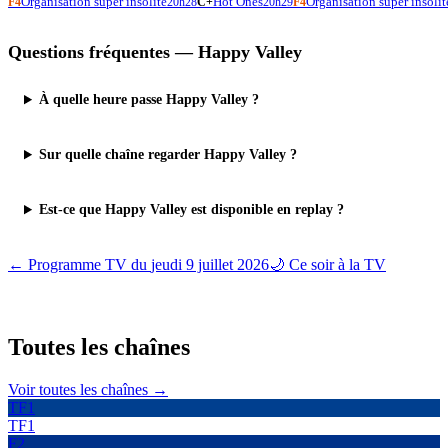
Organisation super insolite
Hot Ones
Organisation super insolit
F4
20h28
C+
20h29
F4
Questions fréquentes —
Happy Valley
À quelle heure passe Happy Valley ?
Sur quelle chaîne regarder Happy Valley ?
Est-ce que Happy Valley est disponible en replay ?
← Programme TV du
jeudi 9 juillet 2026
🌙 Ce soir à la TV
Toutes les
chaînes
Voir toutes les chaînes →
TF1
TF1
F2