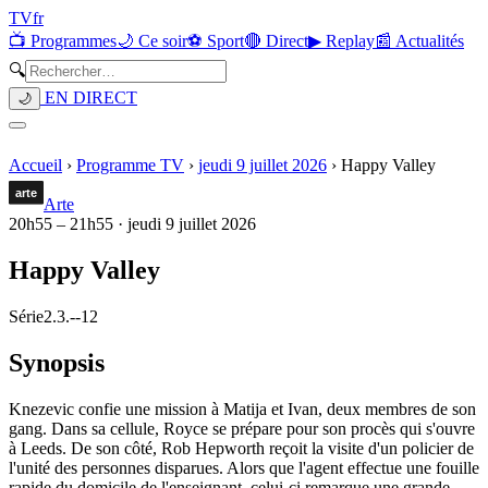
TV
fr
📺 Programmes
🌙 Ce soir
⚽ Sport
🔴 Direct
▶ Replay
📰 Actualités
🔍
EN DIRECT
🌙
Accueil
›
Programme TV
›
jeudi 9 juillet 2026
›
Happy Valley
Arte
20h55
–
21h55
·
jeudi 9 juillet 2026
Happy Valley
Série
2.3.
-
-12
Synopsis
Knezevic confie une mission à Matija et Ivan, deux membres de son
gang. Dans sa cellule, Royce se prépare pour son procès qui s'ouvre
à Leeds. De son côté, Rob Hepworth reçoit la visite d'un policier de
l'unité des personnes disparues. Alors que l'agent effectue une fouille
rapide du domicile de l'enseignant, celui-ci remarque une grande