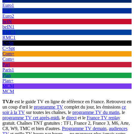
Euro1
Euro
Euro2
beIN
beIN1
RMC1
RMC1
C+Sp
C+Spt
Com+
Com+
Pari
Paris1
Plan
Plan+
MCM
MCM
TV.fr
est le guide TV en ligne de référence en France. Retrouvez en
un coup d'œil le
programme TV
complet du jour, les émissions
ce
soir à la TV
sur toutes les chaînes, le
programme TV du matin
, le
programme TV cet après-midi
, le
direct
et le
France TV replay
gratuit. Chaînes TNT gratuites : TF1, France 2, France 3, M6, Arte,
C8, W9, TMC et bien d'autres.
Programme TV demain
,
audiences
TV
et grille TV heure par heure — ne manquez plus jamais votre