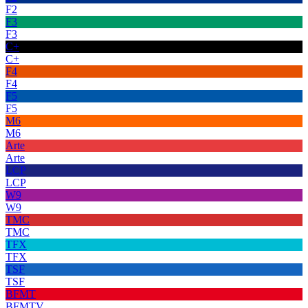
F2
F3
F3
C+
C+
F4
F4
F5
F5
M6
M6
Arte
Arte
LCP
LCP
W9
W9
TMC
TMC
TFX
TFX
TSF
TSF
BFMT
BFMTV