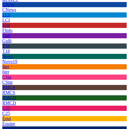
CNew
CNews
LCI
LCI
FInf
FInfo
Gull
Gulli
T18
T18
Novo
Novo19
6ter
6ter
CSta
CStar
RMCS
RMCS
RMCD
RMCD
C25
C25
Équi
Équipe
Euro