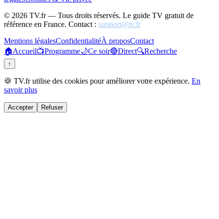
©
2026
TV.fr — Tous droits réservés. Le guide TV gratuit de
référence en France. Contact :
support@tv.fr
Mentions légales
Confidentialité
À propos
Contact
🏠
Accueil
📺
Programme
🌙
Ce soir
🔴
Direct
🔍
Recherche
↑
🍪 TV.fr utilise des cookies pour améliorer votre expérience.
En
savoir plus
Accepter
Refuser